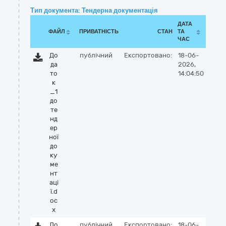
Тип документа: Тендерна документація
ДАТА
ФАЙЛ
ПРИВАТНІСТЬ
СТАН
ТА
ЧАС
До
публічний
Експортовано:
18-06-
да
2026,
то
14:04:50
к
_1
до
те
нд
ер
ної
до
ку
ме
нт
аці
ї.d
oc
x
До
публічний
Експортовано:
18-06-