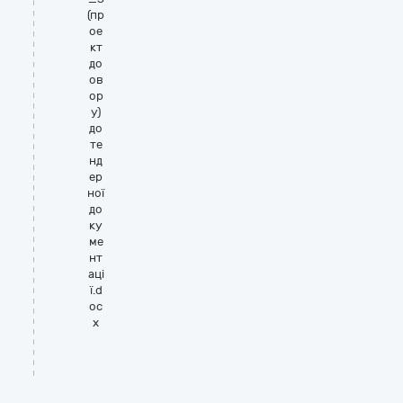
(пр
ое
кт
до
ов
ор
у)
до
те
нд
ер
ної
до
ку
ме
нт
аці
ї.d
oc
x