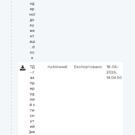
нд
ер
ної
до
ку
ме
нт
аці
. .d
oc
x
ТД
публічний
Експортовано:
18-06-
- г
2026,
аз
14:04:50
пр
ир
од
ни
й с
ти
сн
ут
ий
(ме