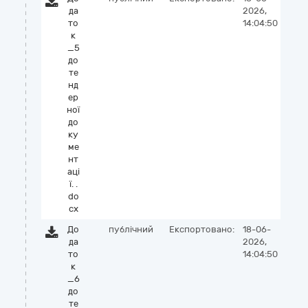
да
2026,
то
14:04:50
к
_5
до
те
нд
ер
ної
до
ку
ме
нт
аці
ї. .
do
cx
До
публічний
Експортовано:
18-06-
да
2026,
то
14:04:50
к
_6
до
те