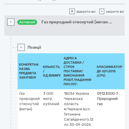
+
-
відкрити всі
закрити всі
-
Газ природний стиснутий (метан
...
Активний
-
Позиції
АДРЕСА
ДОСТАВКИ /
КОНКРЕТНА
КІЛЬКІСТЬ
СТРОК
КЛАСИФІКАТОР
НАЗВА
/
ПОСТАВКИ/
ДК 021:2015
К
ПРЕДМЕТА
ОД.ВИМІРУ
ВИКОНАННЯ
(CPV)
ЗАКУПІВЛІ
РОБІТ/НАДАННЯ
ПОСЛУГ:
Газ
3 000
18036
Україна
09123000-7
природний
метр
Черкаська
Природний
стиснутий
кубічний
область
газ
(метан)
м.Черкаси
вул.
Гетьмана
Сагайдачного,12
по 30-09-2026