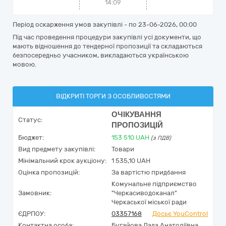
14:09
Період оскарження умов закупівлі - по
23-06-2026, 00:00
Під час проведення процедури закупівлі усі документи, що
мають відношення до тендерної пропозиції та складаються
безпосередньо учасником, викладаються українською
мовою.
ВІДКРИТІ ТОРГИ З ОСОБЛИВОСТЯМИ
ОЧІКУВАННЯ
Статус:
ПРОПОЗИЦІЙ
Бюджет:
153 510
UAH
(з ПДВ)
Вид предмету закупівлі:
Товари
Мінімальний крок аукціону:
1 535,10 UAH
Оцінка пропозицій:
За вартістю придбання
Комунальне підприємство
Замовник:
"Черкасиводоканал"
Черкаської міської ради
ЄДРПОУ:
03357168
Досьє YouControl
Контактна особа:
Бугайова Лада Анатоліївна