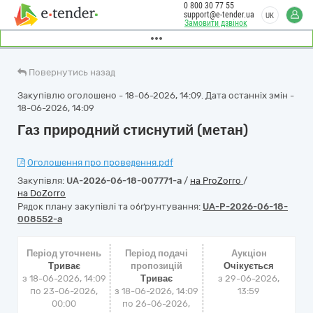
0 800 30 77 55
support@e-tender.ua
UK
Замовити дзвінок
Повернутись назад
Закупівлю оголошено - 18-06-2026, 14:09. Дата останніх змін -
18-06-2026, 14:09
Газ природний стиснутий (метан)
Оголошення про проведення.pdf
Закупівля:
UA-2026-06-18-007771-a
/
на ProZorro
/
на DoZorro
Рядок плану закупівлі та обґрунтування:
UA-P-2026-06-18-
008552-a
Період уточнень
Період подачі
Аукціон
Триває
пропозицій
Очікується
з 18-06-2026, 14:09
Триває
з
29-06-2026,
по 23-06-2026,
з 18-06-2026, 14:09
13:59
00:00
по 26-06-2026,