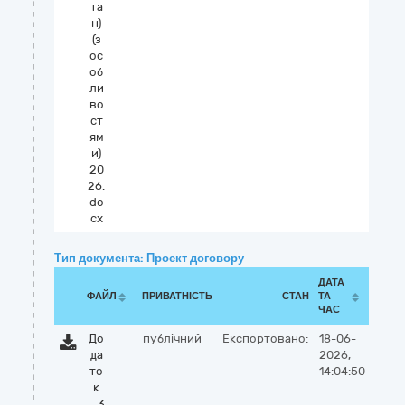
та
н)
(з
ос
об
ли
во
ст
ям
и)
20
26.
do
cx
Тип документа: Проект договору
ДАТА
ФАЙЛ
ПРИВАТНІСТЬ
СТАН
ТА
ЧАС
До
публічний
Експортовано:
18-06-
да
2026,
то
14:04:50
к
_3