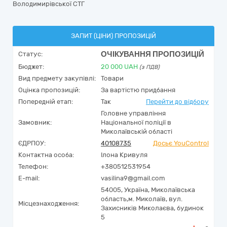
Володимирівської СТГ
ЗАПИТ (ЦІНИ) ПРОПОЗИЦІЙ
ОЧІКУВАННЯ ПРОПОЗИЦІЙ
Статус:
Бюджет:
20 000
UAH
(з ПДВ)
Вид предмету закупівлі:
Товари
Оцінка пропозицій:
За вартістю придбання
Попередній етап:
Так
Перейти до відбору
Головне управління
Замовник:
Національної поліції в
Миколаївській області
ЄДРПОУ:
40108735
Досьє YouControl
Контактна особа:
Ілона Кривуля
Телефон:
+380512531954
E-mail:
vasilina9@gmail.com
54005,
Україна
,
Миколаївська
область,
м. Миколаїв,
вул.
Місцезнаходження:
Захисників Миколаєва, будинок
5