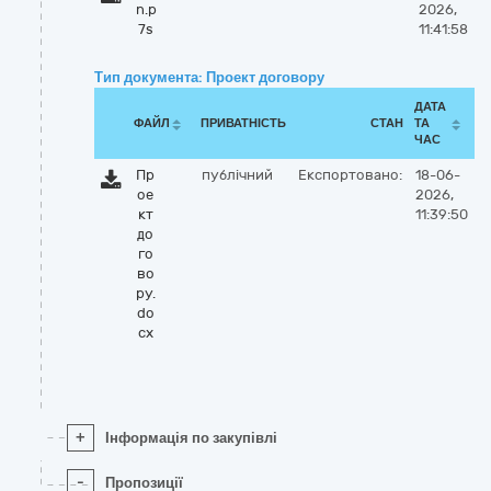
n.p
2026,
7s
11:41:58
Тип документа: Проект договору
ДАТА
ФАЙЛ
ПРИВАТНІСТЬ
СТАН
ТА
ЧАС
Пр
публічний
Експортовано:
18-06-
ое
2026,
кт
11:39:50
до
го
во
ру.
do
cx
+
Інформація по закупівлі
-
Пропозиції