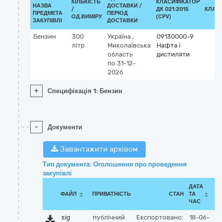
КІЛЬКІСТЬ
КЛАСИФІКАТОР
НАЗВА
ДОСТАВКИ /
/
ДК 021:2015
КЛАС
ПРЕДМЕТА
ПЕРІОД
ОД.ВИМІРУ
(CPV)
ЗАКУПІВЛІ
ДОСТАВКИ
Бензин
300
Україна
,
09130000-9
літр
Миколаївська
Нафта і
область
дистиляти
по 31-12-
2026
+
Специфікація 1: Бензин
-
Документи
Завантажити архівом
Тип документа: Оголошення про проведення
закупівлі
ДАТА
ФАЙЛ
ПРИВАТНІСТЬ
СТАН
ТА
ЧАС
sig
публічний
Експортовано:
18-06-