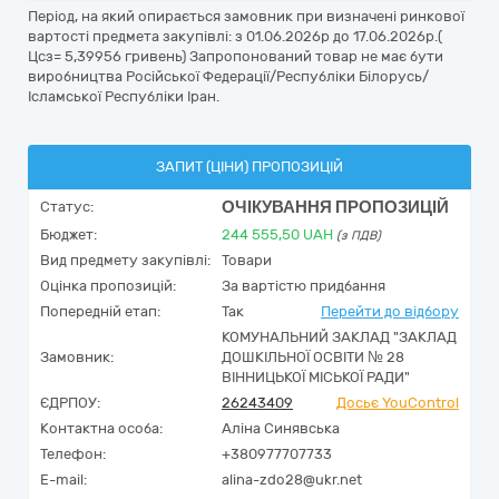
Період, на який опирається замовник при визначені ринкової
вартості предмета закупівлі: з 01.06.2026р до 17.06.2026р.(
Цсз= 5,39956 гривень) Запропонований товар не має бути
виробництва Російської Федерації/Республіки Білорусь/
Ісламської Республіки Іран.
ЗАПИТ (ЦІНИ) ПРОПОЗИЦІЙ
ОЧІКУВАННЯ ПРОПОЗИЦІЙ
Статус:
Бюджет:
244 555,50
UAH
(з ПДВ)
Вид предмету закупівлі:
Товари
Оцінка пропозицій:
За вартістю придбання
Попередній етап:
Так
Перейти до відбору
КОМУНАЛЬНИЙ ЗАКЛАД "ЗАКЛАД
Замовник:
ДОШКІЛЬНОЇ ОСВІТИ № 28
ВІННИЦЬКОЇ МІСЬКОЇ РАДИ"
ЄДРПОУ:
26243409
Досьє YouControl
Контактна особа:
Аліна Синявська
Телефон:
+380977707733
E-mail:
alina-zdo28@ukr.net