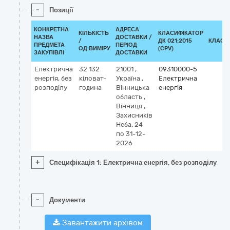
-
Позиції
КОНКРЕТНА
АДРЕСА
КІЛЬКІСТЬ
КЛАСИФІКАТОР
НАЗВА
ДОСТАВКИ /
/
ДК 021:2015
КЛАСИ
ПРЕДМЕТА
ПЕРІОД
ОД.ВИМІРУ
(CPV)
ЗАКУПІВЛІ
ДОСТАВКИ
Електрична
32 132
21001
,
09310000-5
енергія, без
кіловат-
Україна
,
Електрична
розподілу
година
Вінницька
енергія
область
,
Вінниця
,
Захисників
Неба, 24
по 31-12-
2026
+
Специфікація 1: Електрична енергія, без розподілу
-
Документи
Завантажити архівом