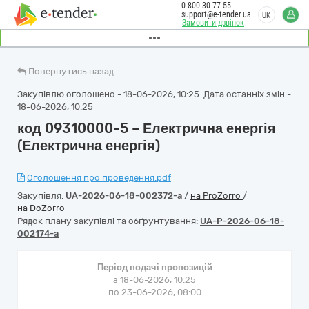
0 800 30 77 55
support@e-tender.ua
UK
Замовити дзвінок
Повернутись назад
Закупівлю оголошено - 18-06-2026, 10:25. Дата останніх змін -
18-06-2026, 10:25
код 09310000-5 – Електрична енергія
(Електрична енергія)
Оголошення про проведення.pdf
Закупівля:
UA-2026-06-18-002372-a
/
на ProZorro
/
на DoZorro
Рядок плану закупівлі та обґрунтування:
UA-P-2026-06-18-
002174-a
Період подачі пропозицій
з 18-06-2026, 10:25
по 23-06-2026, 08:00