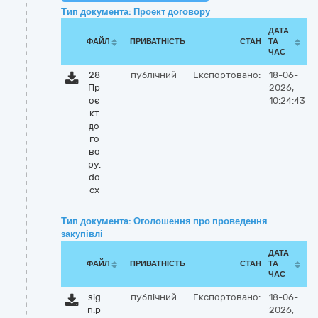
Тип документа: Проект договору
ДАТА
ФАЙЛ
ПРИВАТНІСТЬ
СТАН
ТА
ЧАС
28
публічний
Експортовано:
18-06-
Пр
2026,
оє
10:24:43
кт
до
го
во
ру.
do
cx
Тип документа: Оголошення про проведення
закупівлі
ДАТА
ФАЙЛ
ПРИВАТНІСТЬ
СТАН
ТА
ЧАС
sig
публічний
Експортовано:
18-06-
n.p
2026,