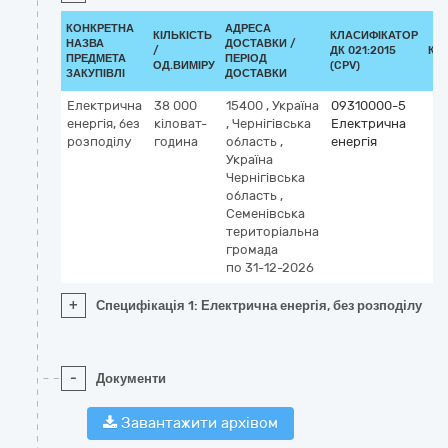
КОНКРЕТНА
АДРЕСА
КІЛЬКІСТЬ
КЛАСИФІКАТОР
НАЗВА
ДОСТАВКИ /
/
ДК 021:2015
КЛ
ПРЕДМЕТА
ПЕРІОД
ОД.ВИМІРУ
(CPV)
ЗАКУПІВЛІ
ДОСТАВКИ
Електрична
38 000
15400
,
Україна
09310000-5
енергія, без
кіловат-
,
Чернігівська
Електрична
розподілу
година
область
,
енергія
Україна
Чернігівська
область
,
Семенівська
територіальна
громада
по 31-12-2026
+
Специфікація 1: Електрична енергія, без розподілу
-
Документи
Завантажити архівом