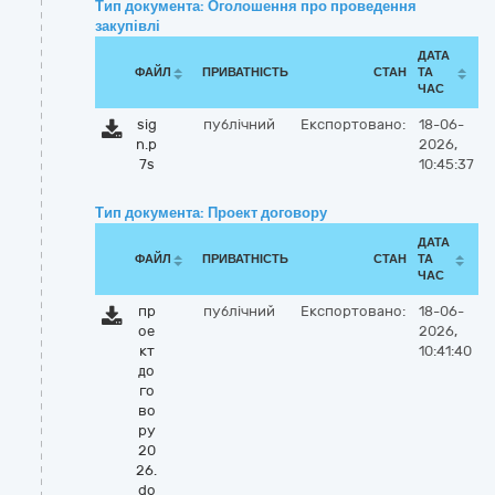
Тип документа: Оголошення про проведення
закупівлі
ДАТА
ФАЙЛ
ПРИВАТНІСТЬ
СТАН
ТА
ЧАС
sig
публічний
Експортовано:
18-06-
n.p
2026,
7s
10:45:37
Тип документа: Проект договору
ДАТА
ФАЙЛ
ПРИВАТНІСТЬ
СТАН
ТА
ЧАС
пр
публічний
Експортовано:
18-06-
ое
2026,
кт
10:41:40
до
го
во
ру
20
26.
do