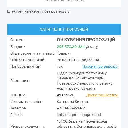
по 23-06-2026, 08:00
Електрична енергія, без розподілу
ЗАПИТ (ЦІНИ) ПРОПОЗИЦІЙ
ОЧІКУВАННЯ ПРОПОЗИЦІЙ
Статус:
Бюджет:
295 370,20
UAH
(з ПДВ)
Вид предмету закупівлі:
Товари
Оцінка пропозицій:
За вартістю придбання
Попередній етап:
Так
Перейти до відбору
Відділ культури та туризму
Семенівської міської ради
Замовник:
Новгород-Сіверського району
Чернігівської області
ЄДРПОУ:
41833325
Досьє YouControl
Контактна особа:
Катерина Кирдан
Телефон:
+380465921464
E-mail:
katyshagorienko@ukr.net
15400,
Україна
,
Чернігівська
Місцезнаходження:
область,
м. Семенівка,
вул. Героїв