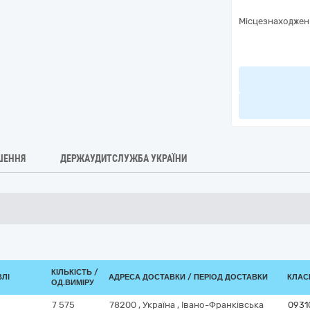
Місцезнаходжен
ШЕННЯ
ДЕРЖАУДИТСЛУЖБА УКРАЇНИ
КІЛЬКІСТЬ /
ВЛІ
АДРЕСА ДОСТАВКИ / ПЕРІОД ДОСТАВКИ
КЛАСИ
ОД.ВИМІРУ
7 575
78200
,
Україна
,
Івано-Франківська
0931