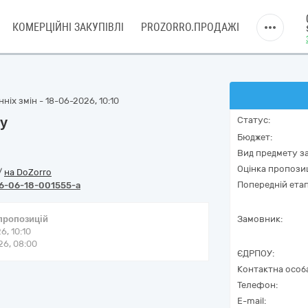
КОМЕРЦІЙНІ ЗАКУПІВЛІ
PROZORRO.ПРОДАЖІ
ніх змін - 18-06-2026, 10:10
лу
Статус:
Бюджет:
Вид предмету за
Оцінка пропозиц
/
на DoZorro
Попередній етап
6-06-18-001555-a
 пропозицій
Замовник:
6, 10:10
6, 08:00
ЄДРПОУ:
Контактна особ
Телефон:
E-mail: