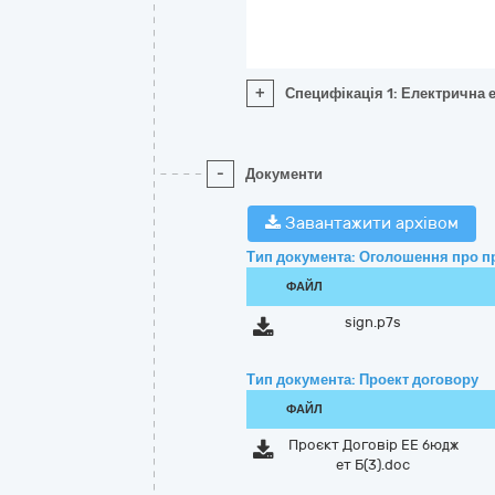
+
Специфікація 1: Електрична 
-
Документи
Завантажити архівом
Тип документа: Оголошення про п
ФАЙЛ
sign.p7s
Тип документа: Проект договору
ФАЙЛ
Проєкт Договір ЕЕ бюдж
ет Б(3).doc