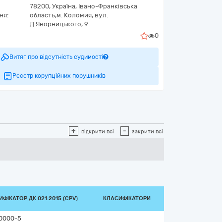
78200,
Україна
,
Івано-Франківська
ня:
область,
м. Коломия,
вул.
Д.Яворницького, 9
0
Витяг про відсутність судимості
Реєстр корупційних порушників
+
-
відкрити всі
закрити всі
ФІКАТОР ДК 021:2015 (CPV)
КЛАСИФІКАТОРИ
0000-5