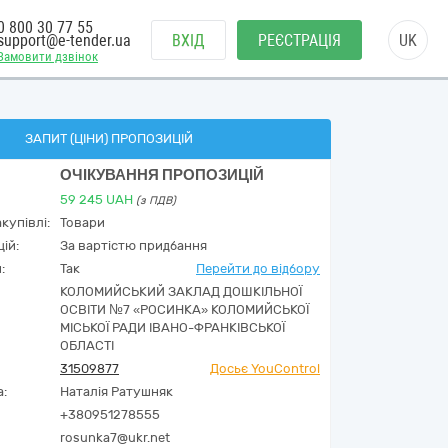
0 800 30 77 55
support@e-tender.ua
ВХІД
РЕЄСТРАЦІЯ
UK
Замовити дзвінок
ЗАПИТ (ЦІНИ) ПРОПОЗИЦІЙ
ОЧІКУВАННЯ ПРОПОЗИЦІЙ
59 245
UAH
(з ПДВ)
купівлі:
Товари
ій:
За вартістю придбання
:
Так
Перейти до відбору
КОЛОМИЙСЬКИЙ ЗАКЛАД ДОШКІЛЬНОЇ
ОСВІТИ №7 «РОСИНКА» КОЛОМИЙСЬКОЇ
МІСЬКОЇ РАДИ ІВАНО-ФРАНКІВСЬКОЇ
ОБЛАСТІ
31509877
Досьє YouControl
а:
Наталія Ратушняк
+380951278555
rosunka7@ukr.net