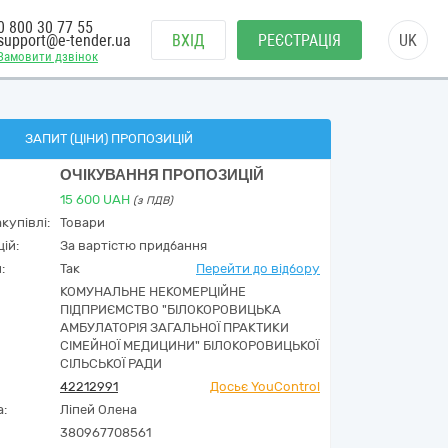
0 800 30 77 55
support@e-tender.ua
ВХІД
РЕЄСТРАЦІЯ
UK
Замовити дзвінок
ЗАПИТ (ЦІНИ) ПРОПОЗИЦІЙ
ОЧІКУВАННЯ ПРОПОЗИЦІЙ
15 600
UAH
(з ПДВ)
купівлі:
Товари
ій:
За вартістю придбання
:
Так
Перейти до відбору
КОМУНАЛЬНЕ НЕКОМЕРЦІЙНЕ
ПІДПРИЄМСТВО "БІЛОКОРОВИЦЬКА
АМБУЛАТОРІЯ ЗАГАЛЬНОЇ ПРАКТИКИ
СІМЕЙНОЇ МЕДИЦИНИ" БІЛОКОРОВИЦЬКОЇ
СІЛЬСЬКОЇ РАДИ
42212991
Досьє YouControl
а:
Ліпей Олена
380967708561