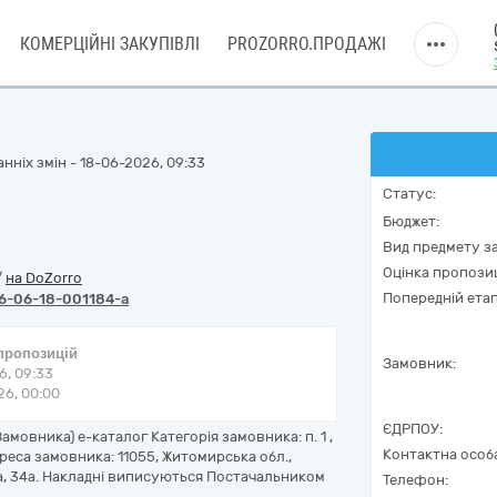
КОМЕРЦІЙНІ ЗАКУПІВЛІ
PROZORRO.ПРОДАЖІ
нніх змін - 18-06-2026, 09:33
Статус:
Бюджет:
Вид предмету за
Оцінка пропозиц
/
на DoZorro
Попередній етап
6-06-18-001184-a
 пропозицій
Замовник:
6, 09:33
6, 00:00
ЄДРПОУ:
Замовника) е-каталог Категорія замовника: п. 1 ,
Контактна особ
 Адреса замовника: 11055, Житомирська обл.,
на, 34а. Накладні виписуються Постачальником
Телефон: