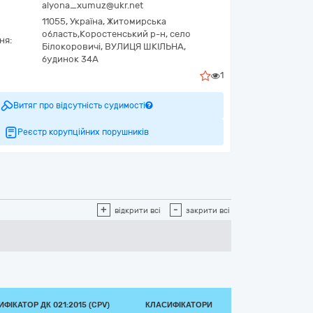
alyona_xumuz@ukr.net
11055,
Україна
,
Житомирська
область,
Коростенський р-н,
село
ня:
Білокоровичі, ВУЛИЦЯ ШКІЛЬНА,
будинок 34А
1
Витяг про відсутність судимості
Реєстр корупційних порушників
+
-
відкрити всі
закрити всі
ФІКАТОР ДК 021:2015 (CPV)
КЛАСИФІКАТОРИ