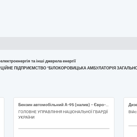
 електроенергія та інші джерела енергії
МЕРЦІЙНЕ ПІДПРИЄМСТВО "БІЛОКОРОВИЦЬКА АМБУЛАТОРІЯ ЗАГАЛЬН
Бензин автомобільний А-95 (налив) – Євро-5 – Е5 (Е0, Е7, Е10)
Диз
ГОЛОВНЕ УПРАВЛІННЯ НАЦІОНАЛЬНОЇ ГВАРДІЇ
Війс
УКРАЇНИ