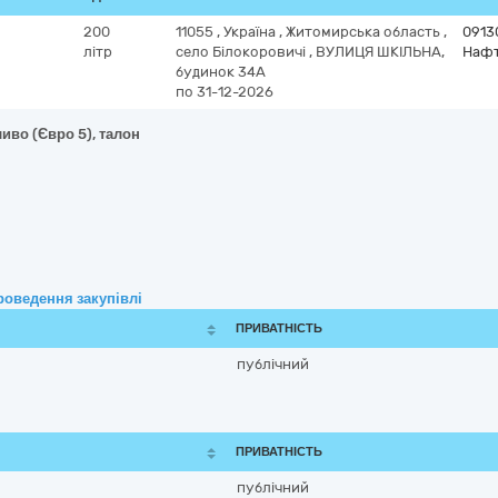
200
11055
,
Україна
,
Житомирська область
,
0913
літр
село Білокоровичі
,
ВУЛИЦЯ ШКІЛЬНА,
Нафт
будинок 34А
по 31-12-2026
иво (Євро 5), талон
роведення закупівлі
ПРИВАТНІСТЬ
публічний
ПРИВАТНІСТЬ
публічний