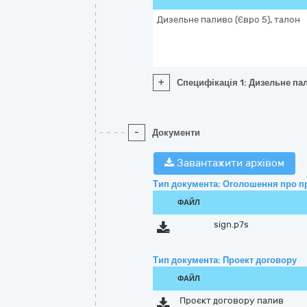
Дизельне паливо (Євро 5), талон
+
Специфікація 1: Дизельне пал
-
Документи
Завантажити архівом
Тип документа: Оголошення про п
ФАЙЛ
sign.p7s
Тип документа: Проект договору
ФАЙЛ
Проєкт договору палив