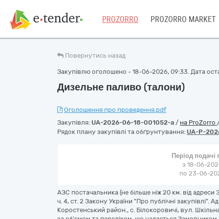
PROZORRO
PROZORRO MARKET
Повернутись назад
Закупівлю оголошено - 18-06-2026, 09:33. Дата оста
Дизельне паливо (талони)
Оголошення про проведення.pdf
Закупівля:
UA-2026-06-18-001052-a
/
на ProZorro
Рядок плану закупівлі та обґрунтування:
UA-P-202
Період подачі
з 18-06-202
по 23-06-202
АЗС постачальника (не більше ніж 20 км. від адреси 
ч. 4, ст. 2 Закону України "Про публічні закупівлі".
Коростенський район., с. Білокоровичі, вул. Шкіль
за об'ємом та переліком, що надається Замовником.