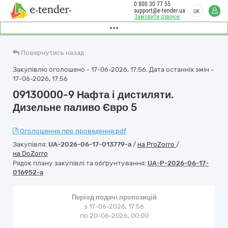
0 800 30 77 55
support@e-tender.ua
UK
Замовити дзвінок
Повернутись назад
Закупівлю оголошено - 17-06-2026, 17:56. Дата останніх змін -
17-06-2026, 17:56
09130000-9 Нафта і дистиляти.
Дизельне паливо Євро 5
Оголошення про проведення.pdf
Закупівля:
UA-2026-06-17-013779-a
/
на ProZorro
/
на DoZorro
Рядок плану закупівлі та обґрунтування:
UA-P-2026-06-17-
016952-a
Період подачі пропозицій
з 17-06-2026, 17:56
по 20-06-2026, 00:00