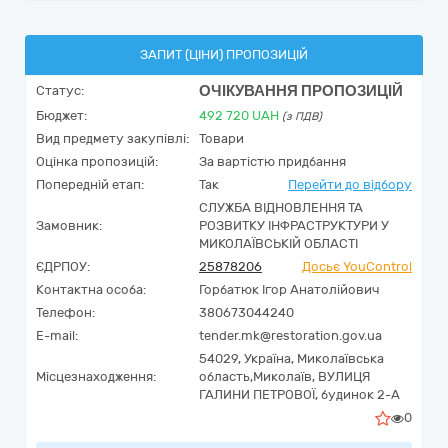
ЗАПИТ (ЦІНИ) ПРОПОЗИЦІЙ
ОЧІКУВАННЯ ПРОПОЗИЦІЙ
Статус:
Бюджет:
492 720
UAH
(з ПДВ)
Вид предмету закупівлі:
Товари
Оцінка пропозицій:
За вартістю придбання
Попередній етап:
Так
Перейти до відбору
СЛУЖБА ВІДНОВЛЕННЯ ТА
Замовник:
РОЗВИТКУ ІНФРАСТРУКТУРИ У
МИКОЛАЇВСЬКІЙ ОБЛАСТІ
ЄДРПОУ:
25878206
Досьє YouControl
Контактна особа:
Горбатюк Ігор Анатолійович
Телефон:
380673044240
E-mail:
tender.mk@restoration.gov.ua
54029,
Україна
,
Миколаївська
Місцезнаходження:
область,
Миколаїв,
ВУЛИЦЯ
ГАЛИНИ ПЕТРОВОЇ, будинок 2-А
0