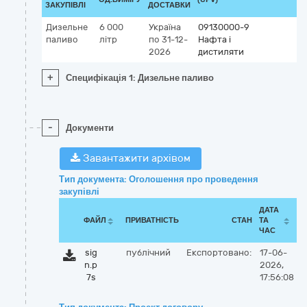
ЗАКУПІВЛІ
ДОСТАВКИ
Дизельне
6 000
Україна
09130000-9
паливо
літр
по 31-12-
Нафта і
2026
дистиляти
+
Специфікація 1: Дизельне паливо
-
Документи
Завантажити архівом
Тип документа: Оголошення про проведення
закупівлі
ДАТА
ФАЙЛ
ПРИВАТНІСТЬ
СТАН
ТА
ЧАС
sig
публічний
Експортовано:
17-06-
n.p
2026,
7s
17:56:08