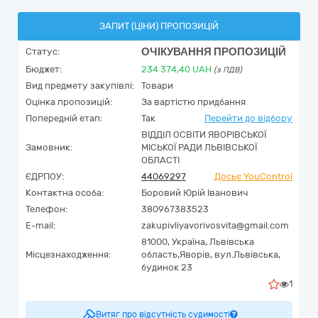
ЗАПИТ (ЦІНИ) ПРОПОЗИЦІЙ
ОЧІКУВАННЯ ПРОПОЗИЦІЙ
Статус:
Бюджет:
234 374,40
UAH
(з ПДВ)
Вид предмету закупівлі:
Товари
Оцінка пропозицій:
За вартістю придбання
Попередній етап:
Так
Перейти до відбору
ВІДДІЛ ОСВІТИ ЯВОРІВСЬКОЇ
Замовник:
МІСЬКОЇ РАДИ ЛЬВІВСЬКОЇ
ОБЛАСТІ
ЄДРПОУ:
44069297
Досьє YouControl
Контактна особа:
Боровий Юрій Іванович
Телефон:
380967383523
E-mail:
zakupivliyavorivosvita@gmail.com
81000,
Україна
,
Львівська
Місцезнаходження:
область,
Яворів,
вул.Львівська,
будинок 23
1
Витяг про відсутність судимості