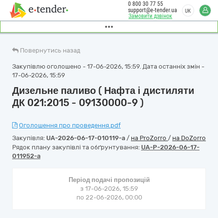
0 800 30 77 55
support@e-tender.ua
UK
Замовити дзвінок
Повернутись назад
Закупівлю оголошено - 17-06-2026, 15:59. Дата останніх змін -
17-06-2026, 15:59
Дизельне паливо ( Нафта і дистиляти
ДК 021:2015 - 09130000-9 )
Оголошення про проведення.pdf
Закупівля:
UA-2026-06-17-010119-a
/
на ProZorro
/
на DoZorro
Рядок плану закупівлі та обґрунтування:
UA-P-2026-06-17-
011952-a
Період подачі пропозицій
з 17-06-2026, 15:59
по 22-06-2026, 00:00