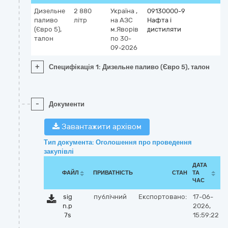
Дизельне
2 880
Україна
,
09130000-9
паливо
літр
на АЗС
Нафта і
(Євро 5),
м.Яворів
дистиляти
талон
по 30-
09-2026
+
Специфікація 1: Дизельне паливо (Євро 5), талон
-
Документи
Завантажити архівом
Тип документа: Оголошення про проведення
закупівлі
ДАТА
ФАЙЛ
ПРИВАТНІСТЬ
СТАН
ТА
ЧАС
sig
публічний
Експортовано:
17-06-
n.p
2026,
7s
15:59:22