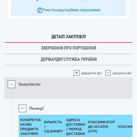
Реєстр корупційних порушників
ДЕТАЛІ ЗАКУПІВЛІ
ЗВЕРНЕННЯ ПРО ПОРУШЕННЯ
ДЕРЖАУДИТСЛУЖБА УКРАЇНИ
+
-
відкрити всі
закрити всі
-
Закупівля:
-
Позиції
КОНКРЕТНА
АДРЕСА
КІЛЬКІСТЬ
КЛАСИФІКАТОР
НАЗВА
ДОСТАВКИ
/
ДК 021:2015
КЛАСИФІК
ПРЕДМЕТА
/ ПЕРІОД
ОД.ВИМІРУ
(CPV)
ЗАКУПІВЛІ
ДОСТАВКИ