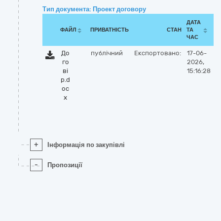
Тип документа: Проект договору
ДАТА
ФАЙЛ
ПРИВАТНІСТЬ
СТАН
ТА
ЧАС
До
публічний
Експортовано:
17-06-
го
2026,
ві
15:16:28
р.d
oc
x
+
Інформація по закупівлі
-
Пропозиції