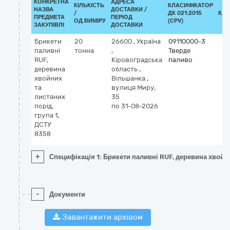
КОНКРЕТНА
АДРЕСА
КІЛЬКІСТЬ
КЛАСИФІКАТОР
НАЗВА
ДОСТАВКИ /
/
ДК 021:2015
КЛА
ПРЕДМЕТА
ПЕРІОД
ОД.ВИМІРУ
(CPV)
ЗАКУПІВЛІ
ДОСТАВКИ
Брикети
20
26600
,
Україна
09110000-3
паливні
тонна
,
Тверде
RUF,
Кіровоградська
паливо
деревина
область
,
хвойних
Вільшанка
,
та
вулиця Миру,
листяних
35
порід,
по 31-08-2026
група 1,
ДСТУ
8358
+
Специфікація 1: Брикети паливні RUF, деревина хвойни
-
Документи
Завантажити архівом