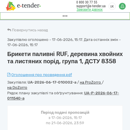
0 800 30 77 55
support@e-tender.ua
UK
Замовити дзвінок
Повернутись назад
Закупівлю оголошено - 17-06-2026, 15:17. Дата останніх змін -
17-06-2026, 15:17
Брикети паливні RUF, деревина хвойних
та листяних порід, група 1, ДСТУ 8358
Оголошення про проведення.pdf
Закупівля:
UA-2026-06-17-010002-a
/
на ProZorro
/
на DoZorro
Рядок плану закупівлі та обґрунтування:
UA-P-2026-06-17-
011540-a
Період подачі пропозицій
з 17-06-2026, 15:17
по 21-06-2026, 23:59