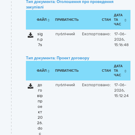
Тип документа: Оголошення про проведення
закупівлі
ДАТА
ФАЙЛ
ПРИВАТНІСТЬ
СТАН
ТА
ЧАС
sig
публічний
Експортовано:
17-06-
n.p
2026,
7s
15:16:48
Тип документа: Проект договору
ДАТА
ФАЙЛ
ПРИВАТНІСТЬ
СТАН
ТА
ЧАС
до
публічний
Експортовано:
17-06-
го
2026,
вір
15:12:24
пр
ое
кт
20
26.
do
c