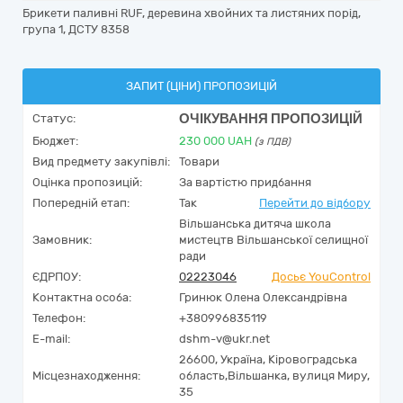
Брикети паливні RUF, деревина хвойних та листяних порід,
група 1, ДСТУ 8358
ЗАПИТ (ЦІНИ) ПРОПОЗИЦІЙ
ОЧІКУВАННЯ ПРОПОЗИЦІЙ
Статус:
Бюджет:
230 000
UAH
(з ПДВ)
Вид предмету закупівлі:
Товари
Оцінка пропозицій:
За вартістю придбання
Попередній етап:
Так
Перейти до відбору
Вільшанська дитяча школа
Замовник:
мистецтв Вільшанської селищної
ради
ЄДРПОУ:
02223046
Досьє YouControl
Контактна особа:
Гринюк Олена Олександрівна
Телефон:
+380996835119
E-mail:
dshm-v@ukr.net
26600,
Україна
,
Кіровоградська
Місцезнаходження:
область,
Вільшанка,
вулиця Миру,
35