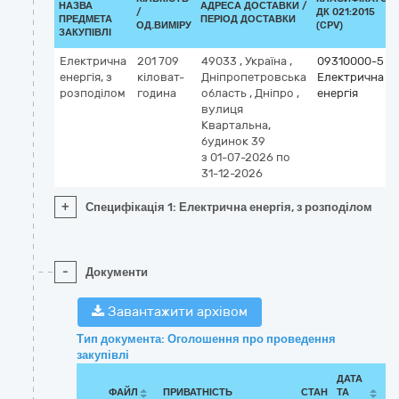
НАЗВА
АДРЕСА ДОСТАВКИ /
/
ДК 021:2015
ПРЕДМЕТА
ПЕРІОД ДОСТАВКИ
ОД.ВИМІРУ
(CPV)
ЗАКУПІВЛІ
Електрична
201 709
49033
,
Україна
,
09310000-5
енергія, з
кіловат-
Дніпропетровська
Електрична
розподілом
година
область
,
Дніпро
,
енергія
вулиця
Квартальна,
будинок 39
з 01-07-2026
по
31-12-2026
+
Специфікація 1: Електрична енергія, з розподілом
-
Документи
Завантажити архівом
Тип документа: Оголошення про проведення
закупівлі
ДАТА
ФАЙЛ
ПРИВАТНІСТЬ
СТАН
ТА