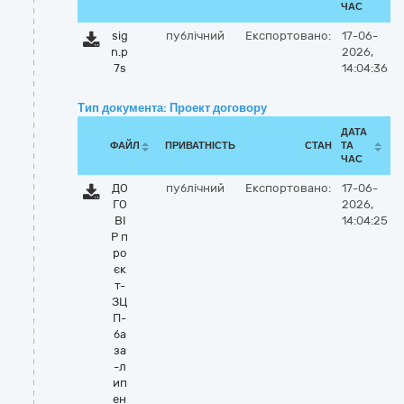
ЧАС
sig
публічний
Експортовано:
17-06-
n.p
2026,
7s
14:04:36
Тип документа: Проект договору
ДАТА
ФАЙЛ
ПРИВАТНІСТЬ
СТАН
ТА
ЧАС
ДО
публічний
Експортовано:
17-06-
ГО
2026,
ВІ
14:04:25
Р п
ро
єк
т-
ЗЦ
П-
ба
за
-л
ип
ен