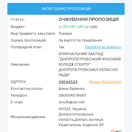
ЗАПИТ (ЦІНИ) ПРОПОЗИЦІЙ
ОЧІКУВАННЯ ПРОПОЗИЦІЙ
Статус:
Бюджет:
2 130 047
UAH
(з ПДВ)
Вид предмету закупівлі:
Товари
Оцінка пропозицій:
За вартістю придбання
Попередній етап:
Так
Перейти до відбору
КОМУНАЛЬНИЙ ЗАКЛАД
"ДНІПРОПЕТРОВСЬКИЙ ФАХОВИЙ
Замовник:
КОЛЕДЖ СПОРТУ"
ДНІПРОПЕТРОВСЬКОЇ ОБЛАСНОЇ
РАДИ"
ЄДРПОУ:
04544524
Досьє YouControl
Контактна особа:
Ірина Бабенко
Телефон:
380504578687
E-mail:
dvufk@ukr.net
49033,
Україна
,
Дніпропетровська
Місцезнаходження:
область,
Дніпро,
вулиця
Квартальна, будинок 39
0