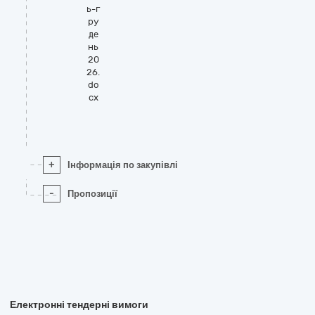
ь-г
ру
де
нь
20
26.
do
cx
+
Інформація по закупівлі
-
Пропозиції
Електронні тендерні вимоги