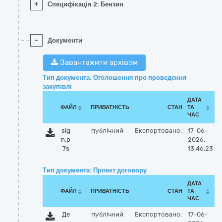
+
Специфікація 2: Бензин
-
Документи
Завантажити архівом
Тип документа: Оголошення про проведення
закупівлі
ДАТА
ФАЙЛ
ПРИВАТНІСТЬ
СТАН
ТА
ЧАС
sig
публічний
Експортовано:
17-06-
n.p
2026,
7s
13:46:23
Тип документа: Проект договору
ДАТА
ФАЙЛ
ПРИВАТНІСТЬ
СТАН
ТА
ЧАС
Де
публічний
Експортовано:
17-06-