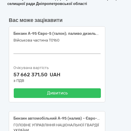
селищної ради Дніпропетровської області
Вас може зацікавити
Бензин А-95 Євро-5 (талон); паливо дизельне ДП Євро-5 (талон)
Військова частина Т0160
Очікувана вартість
57 662 371,50 UAH
з ПДВ
Дивитись
Бензин автомобільний А-95 (налив) – Євро-5 – Е5 (Е0, Е7, Е10)
ГОЛОВНЕ УПРАВЛІННЯ НАЦІОНАЛЬНОЇ ГВАРДІЇ
УКРАЇНИ