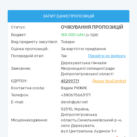
ЗАПИТ (ЦІНИ) ПРОПОЗИЦІЙ
ОЧІКУВАННЯ ПРОПОЗИЦІЙ
Статус:
Бюджет:
165 000
UAH
(з ПДВ)
Вид предмету закупівлі:
Товари
Оцінка пропозицій:
За вартістю придбання
Попередній етап:
Так
Перейти до відбору
Дерезуватська гімназія
Замовник:
Яворницької селищної ради
Дніпропетровської області
ЄДРПОУ:
45299771
Досьє YouControl
Контактна особа:
Вадим РИЖИК
Телефон:
+380675663177
E-mail:
dersh@ukr.net
52510,
Україна
,
Дніпропетровська
Місцезнаходження:
область,
Синельниківський р-н,
село Дерезувате,
вул.Центральна, будинок 1-г