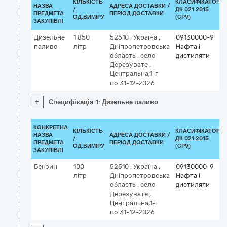
КІЛЬКІСТЬ
КЛАСИФІКАТОР
НАЗВА
АДРЕСА ДОСТАВКИ /
/
ДК 021:2015
ПРЕДМЕТА
ПЕРІОД ДОСТАВКИ
ОД.ВИМІРУ
(CPV)
ЗАКУПІВЛІ
Дизельне
1 850
52510
,
Україна
,
09130000-9
паливо
літр
Дніпропетровська
Нафта і
область
,
село
дистиляти
Дерезувате
,
Центральна,1-г
по 31-12-2026
+
Специфікація 1: Дизельне паливо
КОНКРЕТНА
КІЛЬКІСТЬ
КЛАСИФІКАТОР
НАЗВА
АДРЕСА ДОСТАВКИ /
/
ДК 021:2015
ПРЕДМЕТА
ПЕРІОД ДОСТАВКИ
ОД.ВИМІРУ
(CPV)
ЗАКУПІВЛІ
Бензин
100
52510
,
Україна
,
09130000-9
літр
Дніпропетровська
Нафта і
область
,
село
дистиляти
Дерезувате
,
Центральна,1-г
по 31-12-2026