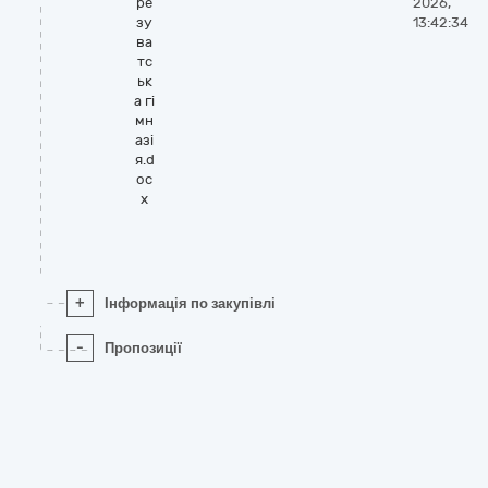
ре
2026,
зу
13:42:34
ва
тс
ьк
а гі
мн
азі
я.d
oc
x
+
Інформація по закупівлі
-
Пропозиції