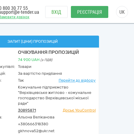
0 800 30 77 55
support@e-tender.ua
ВХІД
РЕЄСТРАЦІЯ
UK
Замовити дзвінок
ЗАПИТ (ЦІНИ) ПРОПОЗИЦІЙ
ОЧІКУВАННЯ ПРОПОЗИЦІЙ
74 900
UAH
(з ПДВ)
купівлі:
Товари
ій:
За вартістю придбання
:
Так
Перейти до відбору
Комунальне підприємство
"Верхівцевське житлово - комунальне
господарство Верхівцевської міської
ради"
30895871
Досьє YouControl
а:
Альона Веліканова
+380666318380
gkhnova52@ukr.net