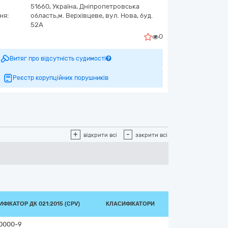
51660,
Україна
,
Дніпропетровська
ня:
область,
м. Верхівцеве,
вул. Нова, буд.
52А
0
Витяг про відсутність судимості
Реєстр корупційних порушників
+
-
відкрити всі
закрити всі
ФІКАТОР ДК 021:2015 (CPV)
КЛАСИФІКАТОРИ
0000-9