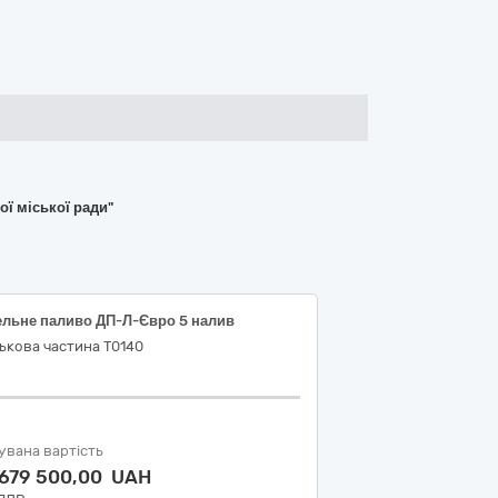
ї міської ради"
ельне паливо ДП-Л-Євро 5 налив
ькова частина Т0140
увана вартість
 679 500,00 UAH