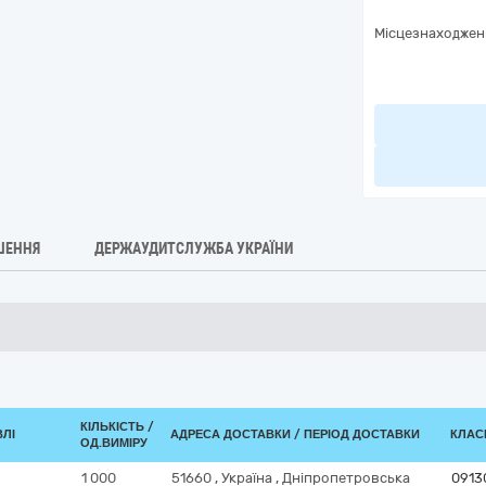
Місцезнаходжен
ШЕННЯ
ДЕРЖАУДИТСЛУЖБА УКРАЇНИ
КІЛЬКІСТЬ /
ВЛІ
АДРЕСА ДОСТАВКИ / ПЕРІОД ДОСТАВКИ
КЛАСИ
ОД.ВИМІРУ
1 000
51660
,
Україна
,
Дніпропетровська
0913