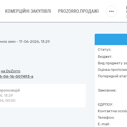
КОМЕРЦІЙНІ ЗАКУПІВЛІ
PROZORRO.ПРОДАЖІ
ніх змін - 17-06-2026, 13:29
Статус:
Бюджет:
Вид предмету за
Оцінка пропозиц
/
на DoZorro
Попередній етап
6-06-16-007493-a
 пропозицій
Замовник:
6, 13:29
6, 00:00
ЄДРПОУ:
Контактна особ
Телефон:
E-mail: