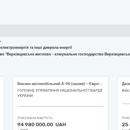
ь
 електроенергія та інші джерела енергії
во "Верхівцевське житлово - комунальне господарство Верхівцевсько
Бензин автомобільний А-95 (налив) – Євро-5 – Е5 (Е0, Е7, Е10)
Диз
ГОЛОВНЕ УПРАВЛІННЯ НАЦІОНАЛЬНОЇ ГВАРДІЇ
Війс
УКРАЇНИ
Очікувана вартість
Очік
94 980 000,00 UAH
25