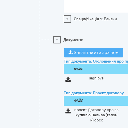
+
Специфікація 1: Бензин
-
Документи
Завантажити архівом
Тип документа: Оголошення про п
ФАЙЛ
sign.p7s
Тип документа: Проект договору
ФАЙЛ
проект Договору про за
купівлю Палива (талон
и).docx