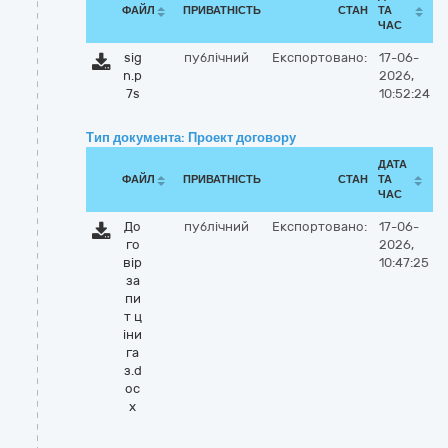
ФАЙЛ
ПРИВАТНІСТЬ
СТАН
ТА
ЧАС
sig
публічний
Експортовано:
17-06-
n.p
2026,
7s
10:52:24
Тип документа: Проект договору
ДАТА
ФАЙЛ
ПРИВАТНІСТЬ
СТАН
ТА
ЧАС
До
публічний
Експортовано:
17-06-
го
2026,
вір
10:47:25
за
пи
т ц
іни
га
з.d
oc
x