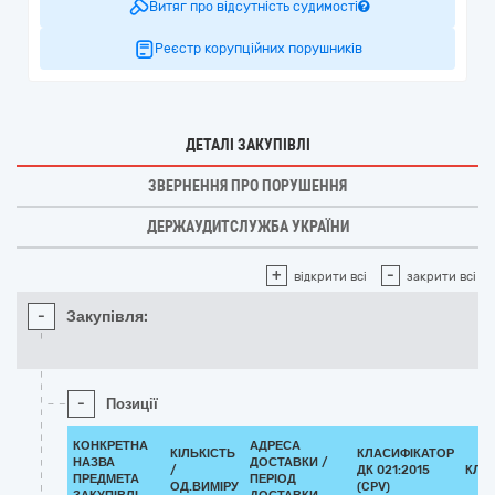
Витяг про відсутність судимості
Реєстр корупційних порушників
ДЕТАЛІ ЗАКУПІВЛІ
ЗВЕРНЕННЯ ПРО ПОРУШЕННЯ
ДЕРЖАУДИТСЛУЖБА УКРАЇНИ
+
-
відкрити всі
закрити всі
-
Закупівля:
-
Позиції
КОНКРЕТНА
АДРЕСА
КІЛЬКІСТЬ
КЛАСИФІКАТОР
НАЗВА
ДОСТАВКИ /
/
ДК 021:2015
КЛА
ПРЕДМЕТА
ПЕРІОД
ОД.ВИМІРУ
(CPV)