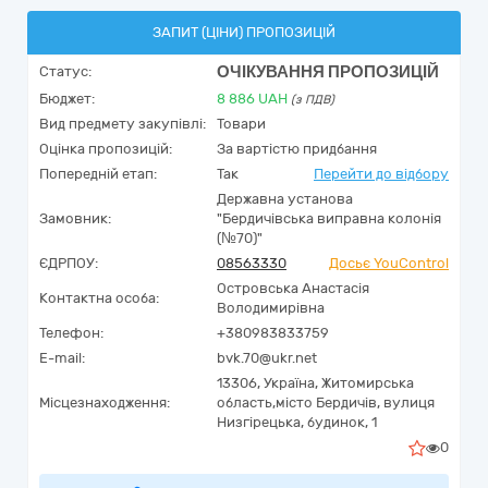
ЗАПИТ (ЦІНИ) ПРОПОЗИЦІЙ
ОЧІКУВАННЯ ПРОПОЗИЦІЙ
Статус:
Бюджет:
8 886
UAH
(з ПДВ)
Вид предмету закупівлі:
Товари
Оцінка пропозицій:
За вартістю придбання
Попередній етап:
Так
Перейти до відбору
Державна установа
Замовник:
"Бердичівська виправна колонія
(№70)"
ЄДРПОУ:
08563330
Досьє YouControl
Островська Анастасія
Контактна особа:
Володимирівна
Телефон:
+380983833759
E-mail:
bvk.70@ukr.net
13306,
Україна
,
Житомирська
Місцезнаходження:
область,
місто Бердичів,
вулиця
Низгірецька, будинок, 1
0