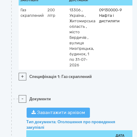
ЗАКУПІВЛІ
ДОСТАВКИ
Газ
200
13306
,
09130000-9
скраплений
літр
Україна
,
Нафта і
Житомирська
дистиляти
область
,
місто
Бердичів
,
вулиця
Низгірецька,
будинок, 1
по 31-07-
2026
+
Специфікація 1: Газ скраплений
-
Документи
Завантажити архівом
Тип документа: Оголошення про проведення
закупівлі
ДАТА