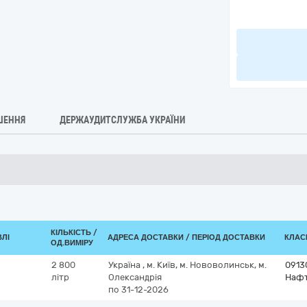
ШЕННЯ
ДЕРЖАУДИТСЛУЖБА УКРАЇНИ
КІЛЬКІСТЬ /
ВЛІ
АДРЕСА ДОСТАВКИ / ПЕРІОД ДОСТАВКИ
КЛАСИ
ОД.ВИМІРУ
2 800
Україна
,
м. Київ, м. Нововолинськ, м.
0913
літр
Олександрія
Нафт
по 31-12-2026