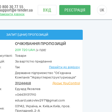
0 800 30 77 55
support@e-tender.ua
ВХІД
РЕЄСТРАЦІЯ
UK
Замовити дзвінок
ЗАПИТ (ЦІНИ) ПРОПОЗИЦІЙ
ОЧІКУВАННЯ ПРОПОЗИЦІЙ
209 720
UAH
(з ПДВ)
купівлі:
Товари
ій:
За вартістю придбання
:
Так
Перейти до відбору
Державне підприємство "Об’єднана
Компанія "Укрвуглереструктуризація"
39244468
Досьє YouControl
а:
Едуард Яковлєв
+0443931790
eduard.yakovlev2971@gmail.com
03142,
Україна
,
м. Київ,
м.Київ,
пров.
ня:
Приладний, 2-А