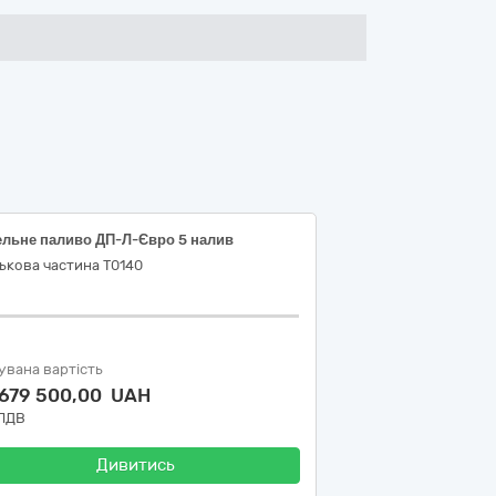
ельне паливо ДП-Л-Євро 5 налив
ькова частина Т0140
увана вартість
 679 500,00 UAH
 ПДВ
Дивитись