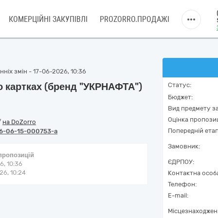
КОМЕРЦІЙНІ ЗАКУПІВЛІ
PROZORRO.ПРОДАЖІ
ніх змін - 17-06-2026, 10:36
о картках (бренд "УКРНАФТА")
Статус:
Бюджет:
Вид предмету за
Оцінка пропозиц
/
на DoZorro
Попередній етап
6-06-15-000753-a
Замовник:
 пропозицій
ЄДРПОУ:
6, 10:36
6, 10:24
Контактна особ
Телефон:
E-mail:
Місцезнаходжен