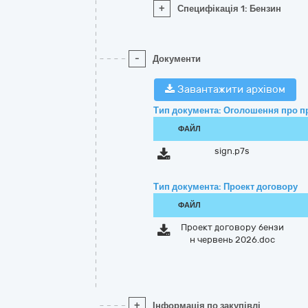
+
Специфікація 1: Бензин
-
Документи
Завантажити архівом
Тип документа: Оголошення про п
ФАЙЛ
sign.p7s
Тип документа: Проект договору
ФАЙЛ
Проект договору бензи
н червень 2026.doc
+
Інформація по закупівлі