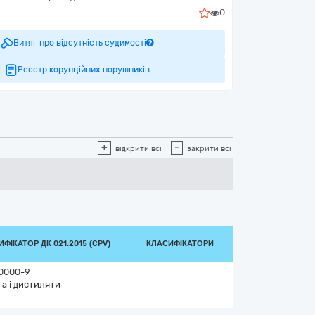
0
Витяг про відсутність судимості
Реєстр корупційних порушників
+
-
відкрити всі
закрити всі
ФІКАТОР ДК 021:2015 (CPV)
КЛАСИФІКАТОРИ
0000-9
а і дистиляти