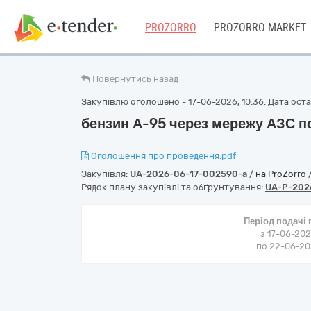
PROZORRO
PROZORRO MARKET
Повернутись назад
Закупівлю оголошено - 17-06-2026, 10:36. Дата остан
бензин А-95 через мережу АЗС п
Оголошення про проведення.pdf
Закупівля:
UA-2026-06-17-002590-a
/
на ProZorro
Рядок плану закупівлі та обґрунтування:
UA-P-202
Період подачі
з 17-06-202
по 22-06-202