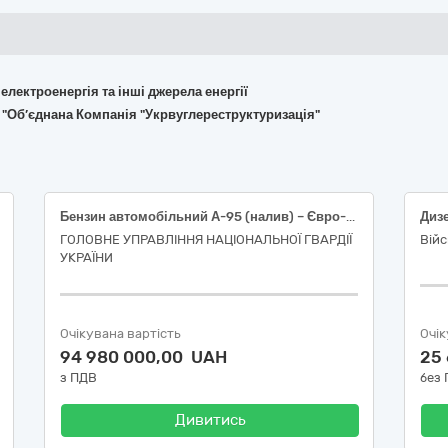
 електроенергія та інші джерела енергії
 "Об’єднана Компанія "Укрвуглереструктуризація"
Бензин автомобільний А-95 (налив) – Євро-5 – Е5 (Е0, Е7, Е10)
Диз
ГОЛОВНЕ УПРАВЛІННЯ НАЦІОНАЛЬНОЇ ГВАРДІЇ
Війс
УКРАЇНИ
Очікувана вартість
Очік
94 980 000,00 UAH
25
з ПДВ
без
Дивитись