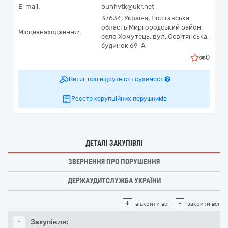
E-mail:
buhhvtk@ukr.net
37634,
Україна
,
Полтавська
область,
Миргородський район,
Місцезнаходження:
село Хомутець,
вул. Освітянська,
будинок 69-А
0
Витяг про відсутність судимості
Реєстр корупційних порушників
ДЕТАЛІ ЗАКУПІВЛІ
ЗВЕРНЕННЯ ПРО ПОРУШЕННЯ
ДЕРЖАУДИТСЛУЖБА УКРАЇНИ
+
-
відкрити всі
закрити всі
-
Закупівля: