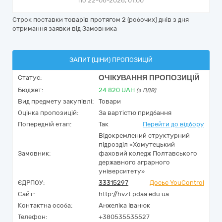
по 22-06-2026, 01:00
Строк поставки товарів протягом 2 (робочих) днів з дня
отримання заявки від Замовника
ЗАПИТ (ЦІНИ) ПРОПОЗИЦІЙ
ОЧІКУВАННЯ ПРОПОЗИЦІЙ
Статус:
Бюджет:
24 820
UAH
(з ПДВ)
Вид предмету закупівлі:
Товари
Оцінка пропозицій:
За вартістю придбання
Попередній етап:
Так
Перейти до відбору
Відокремлений структурний
підрозділ «Хомутецький
Замовник:
фаховий коледж Полтавського
державного аграрного
університету»
ЄДРПОУ:
33315297
Досьє YouControl
Сайт:
http://hvzt.pdaa.edu.ua
Контактна особа:
Анжеліка Іванюк
Телефон:
+380535535527