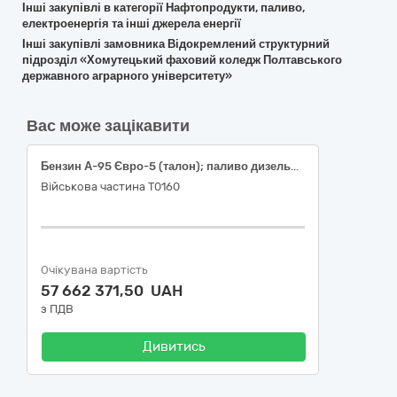
Інші закупівлі в категорії Нафтопродукти, паливо,
електроенергія та інші джерела енергії
Інші закупівлі замовника Відокремлений структурний
підрозділ «Хомутецький фаховий коледж Полтавського
державного аграрного університету»
Вас може зацікавити
Бензин А-95 Євро-5 (талон); паливо дизельне ДП Євро-5 (талон)
Військова частина Т0160
Очікувана вартість
57 662 371,50 UAH
з ПДВ
Дивитись