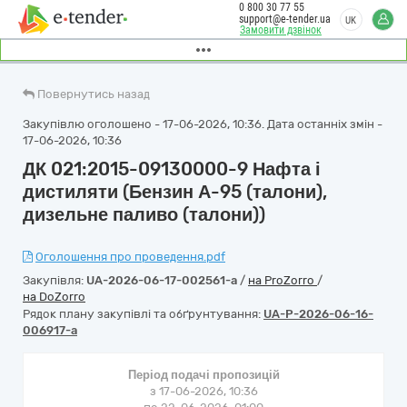
0 800 30 77 55
support@e-tender.ua
UK
Замовити дзвінок
Повернутись назад
Закупівлю оголошено - 17-06-2026, 10:36. Дата останніх змін -
17-06-2026, 10:36
ДК 021:2015-09130000-9 Нафта і
дистиляти (Бензин А-95 (талони),
дизельне паливо (талони))
Оголошення про проведення.pdf
Закупівля:
UA-2026-06-17-002561-a
/
на ProZorro
/
на DoZorro
Рядок плану закупівлі та обґрунтування:
UA-P-2026-06-16-
006917-a
Період подачі пропозицій
з 17-06-2026, 10:36