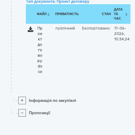
Тип документа: Проект договору
ДАТА
ФАЙЛ
ПРИВАТНІСТЬ
СТАН
ТА
ЧАС
Пр
публічний
Експортовано:
17-06-
ое
2026,
кт
10:34:24
до
го
во
ру.
do
cx
+
Інформація по закупівлі
-
Пропозиції