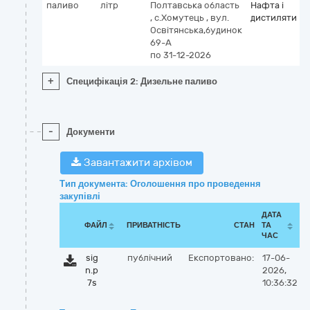
паливо
літр
Полтавська область
Нафта і
,
с.Хомутець
,
вул.
дистиляти
Освітянська,будинок
69-А
по 31-12-2026
+
Специфікація 2: Дизельне паливо
-
Документи
Завантажити архівом
Тип документа: Оголошення про проведення
закупівлі
ДАТА
ФАЙЛ
ПРИВАТНІСТЬ
СТАН
ТА
ЧАС
sig
публічний
Експортовано:
17-06-
n.p
2026,
7s
10:36:32