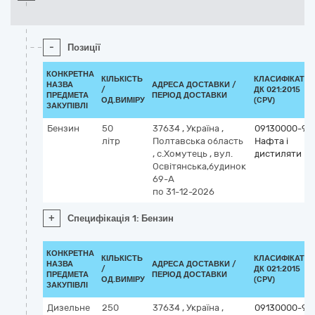
-
Позиції
КОНКРЕТНА
КІЛЬКІСТЬ
КЛАСИФІКАТО
НАЗВА
АДРЕСА ДОСТАВКИ /
/
ДК 021:2015
ПРЕДМЕТА
ПЕРІОД ДОСТАВКИ
ОД.ВИМІРУ
(CPV)
ЗАКУПІВЛІ
Бензин
50
37634
,
Україна
,
09130000-9
літр
Полтавська область
Нафта і
,
с.Хомутець
,
вул.
дистиляти
Освітянська,будинок
69-А
по 31-12-2026
+
Специфікація 1: Бензин
КОНКРЕТНА
КІЛЬКІСТЬ
КЛАСИФІКАТО
НАЗВА
АДРЕСА ДОСТАВКИ /
/
ДК 021:2015
ПРЕДМЕТА
ПЕРІОД ДОСТАВКИ
ОД.ВИМІРУ
(CPV)
ЗАКУПІВЛІ
Дизельне
250
37634
,
Україна
,
09130000-9