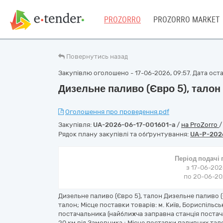
PROZORRO
PROZORRO MARKET
Повернутись назад
Закупівлю оголошено - 17-06-2026, 09:57. Дата остан
Дизельне паливо (Євро 5), талон
Оголошення про проведення.pdf
Закупівля:
UA-2026-06-17-001601-a
/
на ProZorro
Рядок плану закупівлі та обґрунтування:
UA-P-202
Період подачі
з 17-06-202
по 20-06-202
Дизельне паливо (Євро 5), талон Дизельне паливо (
талон; Місце поставки товарів: м. Київ, Бориспільс
постачальника (найближча заправна станція постача
20 км від Замовника.; Місце поставки паливних тал