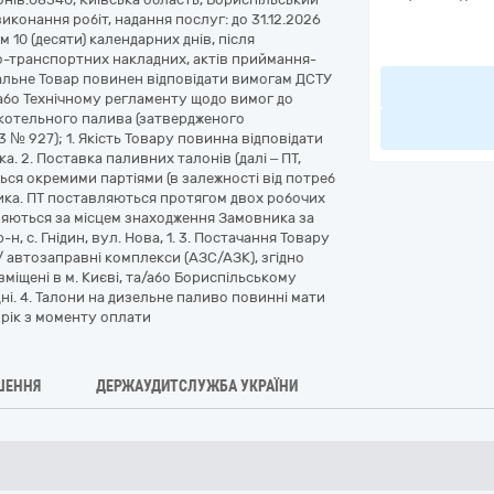
 виконання робіт, надання послуг: до 31.12.2026
10 (десяти) календарних днів, після
о-транспортних накладних, актів приймання-
пальне Товар повинен відповідати вимогам ДСТУ
 або Технічному регламенту щодо вимог до
 котельного палива (затвердженого
3 № 927); 1. Якість Товару повинна відповідати
а. 2. Поставка паливних талонів (далі – ПТ,
ться окремими партіями (в залежності від потреб
ника. ПТ поставляються протягом двох робочих
ляються за місцем знаходження Замовника за
, с. Гнідин, вул. Нова, 1. 3. Постачання Товару
 автозаправні комплекси (АЗС/АЗК), згідно
зміщені в м. Києві, та/або Бориспільському
і дні. 4. Талони на дизельне паливо повинні мати
 1 рік з моменту оплати
ШЕННЯ
ДЕРЖАУДИТСЛУЖБА УКРАЇНИ