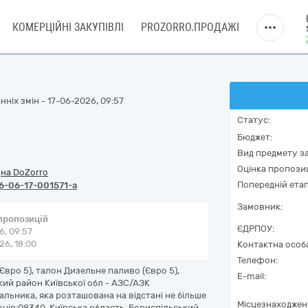
КОМЕРЦІЙНІ ЗАКУПІВЛІ
PROZORRO.ПРОДАЖІ
ніх змін - 17-06-2026, 09:57
Статус:
Бюджет:
Вид предмету за
Оцінка пропозиц
/
на DoZorro
Попередній етап
6-06-17-001571-a
Замовник:
 пропозицій
ЄДРПОУ:
6, 09:57
6, 18:00
Контактна особ
Телефон:
Євро 5), талон Дизельне паливо (Євро 5),
E-mail:
ький район Київської обл - АЗС/АЗК
льника, яка розташована на відстані не більше
Місцезнаходжен
онів:08340, Київська область, Бориспільський