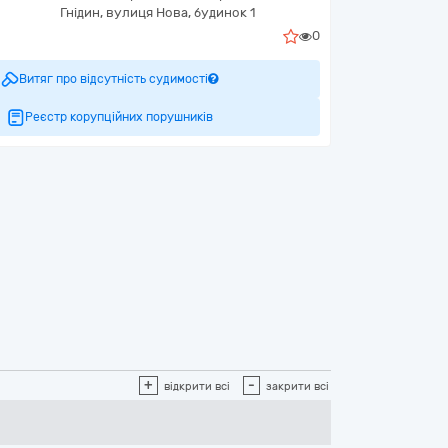
Гнідин,
вулиця Нова, будинок 1
0
Витяг про відсутність судимості
Реєстр корупційних порушників
+
-
відкрити всі
закрити всі