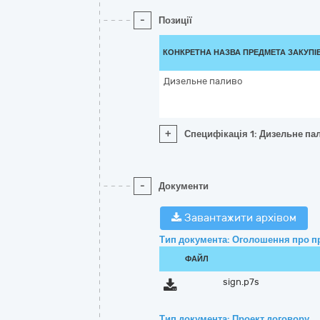
-
Позиції
КОНКРЕТНА НАЗВА ПРЕДМЕТА ЗАКУПІ
Дизельне паливо
+
Специфікація 1: Дизельне па
-
Документи
Завантажити архівом
Тип документа: Оголошення про п
ФАЙЛ
sign.p7s
Тип документа: Проект договору