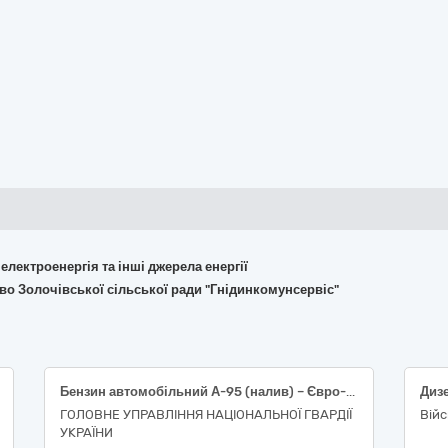
 електроенергія та інші джерела енергії
во Золочівської сільської ради "Гнідинкомунсервіс"
Бензин автомобільний А-95 (налив) – Євро-5 – Е5 (Е0, Е7, Е10)
Диз
ГОЛОВНЕ УПРАВЛІННЯ НАЦІОНАЛЬНОЇ ГВАРДІЇ
Війс
УКРАЇНИ