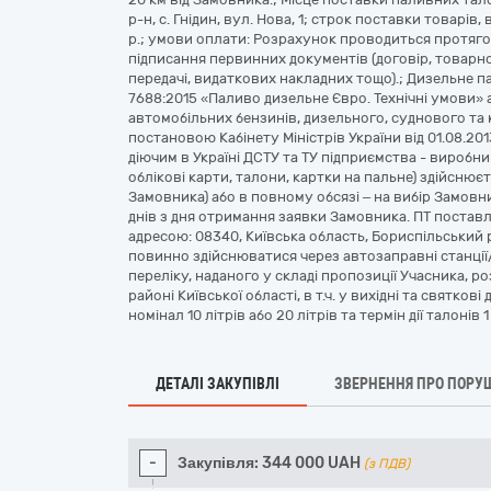
р-н, с. Гнідин, вул. Нова, 1; строк поставки товарів,
р.; умови оплати: Розрахунок проводиться протягом 
підписання первинних документів (договір, товарн
передачі, видаткових накладних тощо).; Дизельне 
7688:2015 «Паливо дизельне Євро. Технічні умови»
автомобільних бензинів, дизельного, суднового та
постановою Кабінету Міністрів України від 01.08.201
діючим в Україні ДСТУ та ТУ підприємства - виробник
облікові карти, талони, картки на пальне) здійснює
Замовника) або в повному обсязі – на вибір Замов
днів з дня отримання заявки Замовника. ПТ постав
адресою: 08340, Київська область, Бориспільський р-н
повинно здійснюватися через автозаправні станції/
переліку, наданого у складі пропозиції Учасника, ро
районі Київської області, в т.ч. у вихідні та святков
номінал 10 літрів або 20 літрів та термін дії талонів
ДЕТАЛІ ЗАКУПІВЛІ
ЗВЕРНЕННЯ ПРО ПОРУ
-
Закупівля:
344 000
UAH
(з ПДВ)