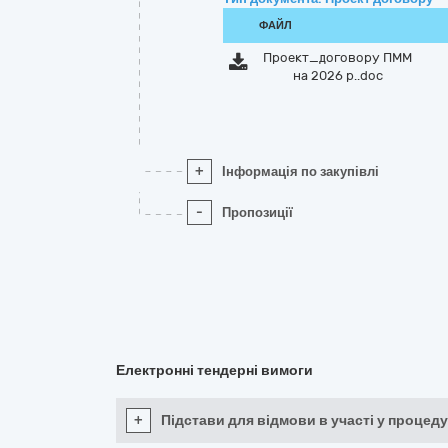
ФАЙЛ
Проект_договору ПММ
на 2026 р..doc
+
Інформація по закупівлі
-
Пропозиції
Електронні тендерні вимоги
+
Підстави для відмови в участі у процеду