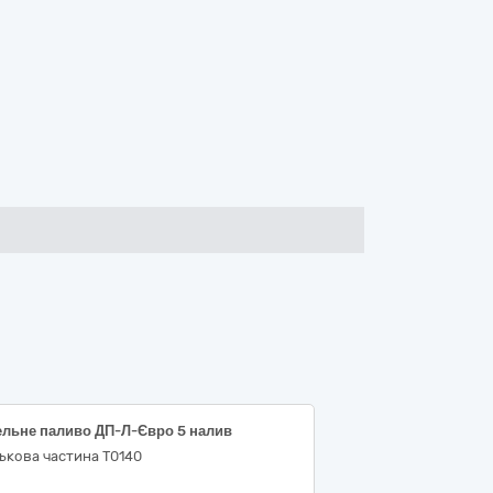
ельне паливо ДП-Л-Євро 5 налив
ькова частина Т0140