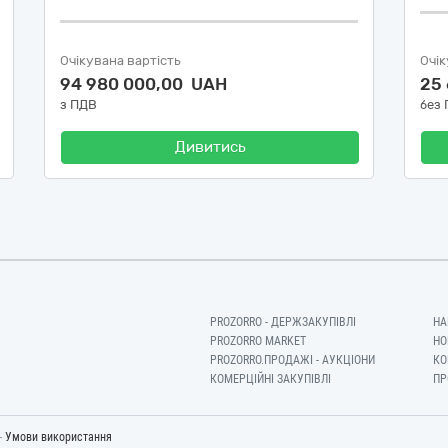
Очікувана вартість
Очік
94 980 000,00 UAH
25
з ПДВ
без
Дивитись
PROZORRO - ДЕРЖЗАКУПІВЛІ
НА
PROZORRO MARKET
НО
PROZORRO.ПРОДАЖІ - АУКЦІОНИ
КО
КОМЕРЦІЙНІ ЗАКУПІВЛІ
ПР
-
Умови використання