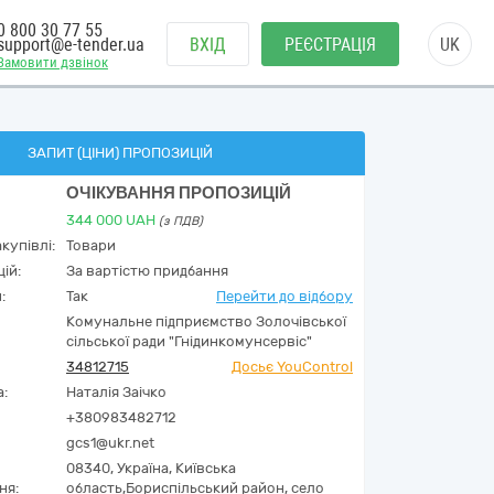
0 800 30 77 55
support@e-tender.ua
ВХІД
РЕЄСТРАЦІЯ
UK
Замовити дзвінок
ЗАПИТ (ЦІНИ) ПРОПОЗИЦІЙ
ОЧІКУВАННЯ ПРОПОЗИЦІЙ
344 000
UAH
(з ПДВ)
купівлі:
Товари
ій:
За вартістю придбання
:
Так
Перейти до відбору
Комунальне підприємство Золочівської
сільської ради "Гнідинкомунсервіс"
34812715
Досьє YouControl
а:
Наталія Заічко
+380983482712
gcs1@ukr.net
08340,
Україна
,
Київська
ня:
область,
Бориспільський район, село