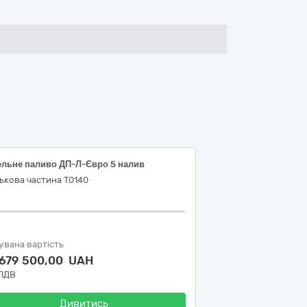
ельне паливо ДП-Л-Євро 5 налив
ькова частина Т0140
увана вартість
 679 500,00 UAH
 ПДВ
Дивитись