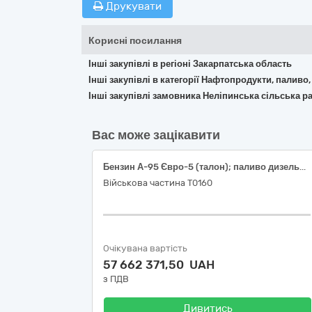
Друкувати
Корисні посилання
Інші закупівлі в регіоні Закарпатська область
Інші закупівлі в категорії Нафтопродукти, паливо,
Інші закупівлі замовника Неліпинська сільська р
Вас може зацікавити
Бензин А-95 Євро-5 (талон); паливо дизельне ДП Євро-5 (талон)
Військова частина Т0160
Очікувана вартість
57 662 371,50 UAH
з ПДВ
Дивитись