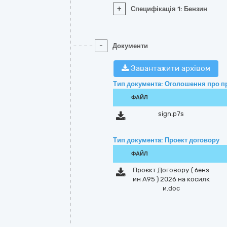
+
Специфікація 1: Бензин
-
Документи
Завантажити архівом
Тип документа: Оголошення про п
ФАЙЛ
sign.p7s
Тип документа: Проект договору
ФАЙЛ
Проєкт Договору ( бенз
ин А95 ) 2026 на косилк
и.doc