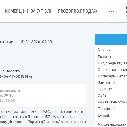
КОМЕРЦІЙНІ ЗАКУПІВЛІ
PROZORRO.ПРОДАЖІ
нніх змін - 17-06-2026, 09:45
Статус:
Бюджет:
Вид предмету за
Оцінка пропозиц
/
на DoZorro
Попередній етап
6-06-17-001514-a
Замовник:
ЄДРПОУ:
 пропозицій
6, 09:45
Сайт:
6, 09:00
Контактна особ
Телефон:
нюється за талонами на АЗС, що знаходиться в
E-mail:
, с.Неліпино, вул.Головна, 157, Мукачівського
ку дії талонів. Термін дії талона/скретч-картки
Місцезнаходжен