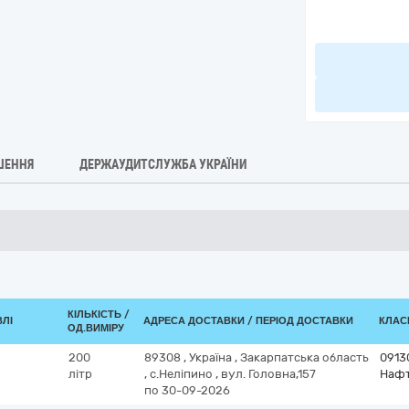
ШЕННЯ
ДЕРЖАУДИТСЛУЖБА УКРАЇНИ
КІЛЬКІСТЬ /
ВЛІ
АДРЕСА ДОСТАВКИ / ПЕРІОД ДОСТАВКИ
КЛАСИ
ОД.ВИМІРУ
200
89308
,
Україна
,
Закарпатська область
0913
літр
,
с.Неліпино
,
вул. Головна,157
Нафт
по 30-09-2026