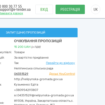
0 800 30 77 55
support@e-tender.ua
ВХІД
РЕЄСТРАЦІЯ
UK
Замовити дзвінок
ЗАПИТ (ЦІНИ) ПРОПОЗИЦІЙ
ОЧІКУВАННЯ ПРОПОЗИЦІЙ
15 200
UAH
(з ПДВ)
купівлі:
Товари
ій:
За вартістю придбання
:
Так
Перейти до відбору
Неліпинська сільська рада
04351529
Досьє YouControl
http://nelipynska-gromada.gov.ua
а:
Кузьменко Едіта
+380954293807
sr.04351529@nelipynska-gromada.gov.ua
89308,
Україна
,
Закарпатська область,
с.
ня:
Неліпино,
вул. Головна, 157