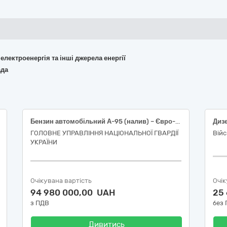
 електроенергія та інші джерела енергії
ада
Бензин автомобільний А-95 (налив) – Євро-5 – Е5 (Е0, Е7, Е10)
Диз
ГОЛОВНЕ УПРАВЛІННЯ НАЦІОНАЛЬНОЇ ГВАРДІЇ
Війс
УКРАЇНИ
Очікувана вартість
Очік
94 980 000,00 UAH
25
з ПДВ
без
Дивитись