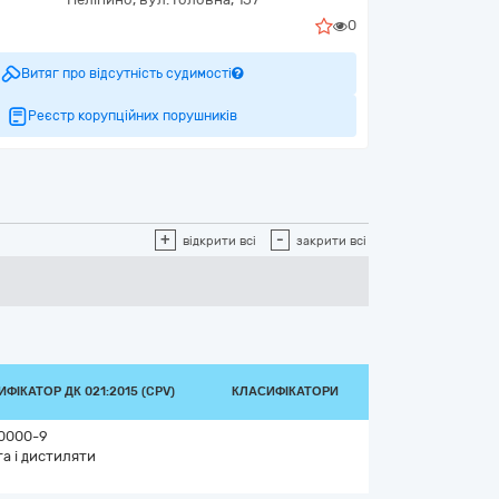
0
Витяг про відсутність судимості
Реєстр корупційних порушників
+
-
відкрити всі
закрити всі
ФІКАТОР ДК 021:2015 (CPV)
КЛАСИФІКАТОРИ
0000-9
а і дистиляти