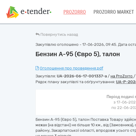
PROZORRO
PROZORRO MARKET
Повернутись назад
Закупівлю оголошено - 17-06-2026, 09:45. Дата оста
Бензин А-95 (Євро 5), талон
Оголошення про проведення.pdf
Закупівля:
UA-2026-06-17-001337-a
/
на ProZorro
Рядок плану закупівлі та обґрунтування:
UA-P-202
Період подачі
з 17-06-202
по 22-06-202
Бензин А-95 (Євро 5), талон Поставка Товару здійс
межах (на відстані) не більше 10 км., від (Замовника)
району, Закарпатської області, впродовж усього стро
не менше 3 місяців.