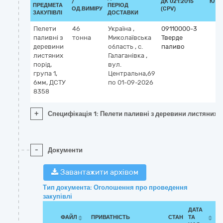
/
ДК 021:2015
КЛА
ПРЕДМЕТА
ПЕРІОД
ОД.ВИМІРУ
(CPV)
ЗАКУПІВЛІ
ДОСТАВКИ
Пелети
46
Україна
,
09110000-3
паливні з
тонна
Миколаївська
Тверде
деревини
область
,
с.
паливо
листяних
Галаганівка
,
порід,
вул.
група 1,
Центральна,69
6мм, ДСТУ
по 01-09-2026
8358
+
Специфікація 1: Пелети паливні з деревини листяних п
-
Документи
Завантажити архівом
Тип документа: Оголошення про проведення
закупівлі
ДАТА
ФАЙЛ
ПРИВАТНІСТЬ
СТАН
ТА