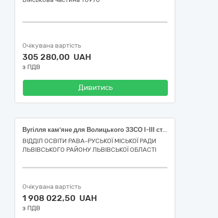
Очікувана вартість
305 280,00 UAH
з ПДВ
Дивитись
Вугілля кам’яне для Волицького ЗЗСО І-ІІІ ступенів та Забірської гімназії (Код 09110000-3 - Тверде паливо за ДК 021:2015 Єдиного закупівельного словника)
ВІДДІЛ ОСВІТИ РАВА-РУСЬКОЇ МІСЬКОЇ РАДИ
ЛЬВІВСЬКОГО РАЙОНУ ЛЬВІВСЬКОЇ ОБЛАСТІ
Очікувана вартість
1 908 022,50 UAH
з ПДВ