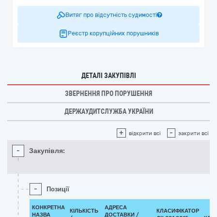
Витяг про відсутність судимості
Реєстр корупційних порушників
ДЕТАЛІ ЗАКУПІВЛІ
ЗВЕРНЕННЯ ПРО ПОРУШЕННЯ
ДЕРЖАУДИТСЛУЖБА УКРАЇНИ
+
-
відкрити всі
закрити всі
-
Закупівля:
-
Позиції
КОНКРЕТНА
АДРЕСА
КІЛЬКІСТЬ
КЛАСИФІКАТОР
НАЗВА
ДОСТАВКИ /