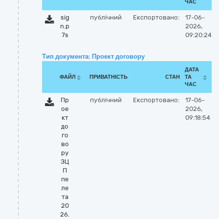
ЧАС
sig
публічний
Експортовано:
17-06-
n.p
2026,
7s
09:20:24
Тип документа: Проект договору
ДАТА
ФАЙЛ
ПРИВАТНІСТЬ
СТАН
ТА
ЧАС
Пр
публічний
Експортовано:
17-06-
ое
2026,
кт
09:18:54
до
го
во
ру
ЗЦ
П
пе
ле
та
20
26.