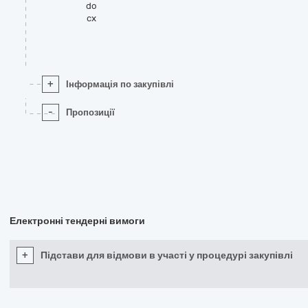
do
cx
+
Інформація по закупівлі
-
Пропозиції
Електронні тендерні вимоги
+
Підстави для відмови в участі у процедурі закупівлі