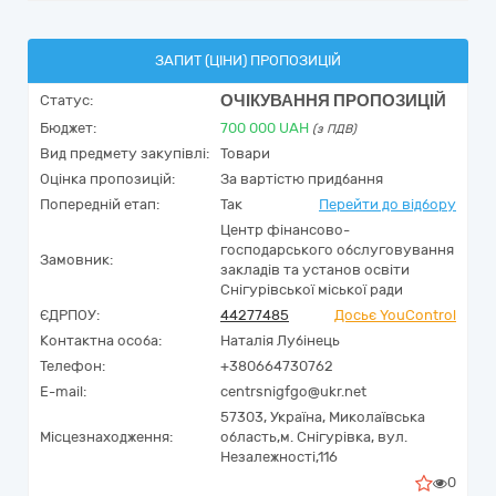
ЗАПИТ (ЦІНИ) ПРОПОЗИЦІЙ
ОЧІКУВАННЯ ПРОПОЗИЦІЙ
Статус:
Бюджет:
700 000
UAH
(з ПДВ)
Вид предмету закупівлі:
Товари
Оцінка пропозицій:
За вартістю придбання
Попередній етап:
Так
Перейти до відбору
Центр фінансово-
господарського обслуговування
Замовник:
закладів та установ освіти
Снігурівської міської ради
ЄДРПОУ:
44277485
Досьє YouControl
Контактна особа:
Наталія Лубінець
Телефон:
+380664730762
E-mail:
centrsnigfgo@ukr.net
57303,
Україна
,
Миколаївська
Місцезнаходження:
область,
м. Снігурівка,
вул.
Незалежності,116
0