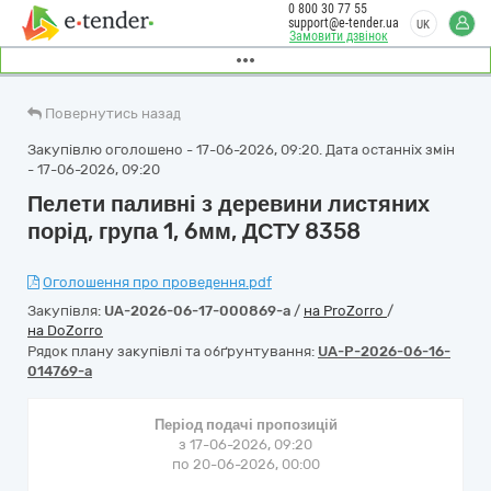
0 800 30 77 55
support@e-tender.ua
UK
Замовити дзвінок
Повернутись назад
Закупівлю оголошено - 17-06-2026, 09:20. Дата останніх змін
- 17-06-2026, 09:20
Пелети паливні з деревини листяних
порід, група 1, 6мм, ДСТУ 8358
Оголошення про проведення.pdf
Закупівля:
UA-2026-06-17-000869-a
/
на ProZorro
/
на DoZorro
Рядок плану закупівлі та обґрунтування:
UA-P-2026-06-16-
014769-a
Період подачі пропозицій
з 17-06-2026, 09:20
по 20-06-2026, 00:00