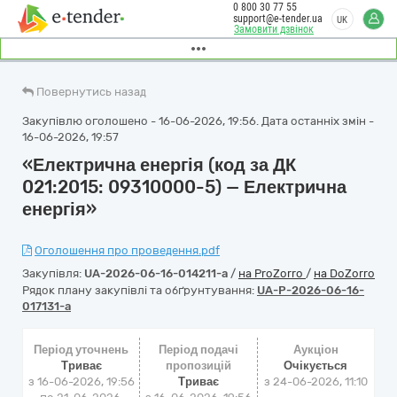
0 800 30 77 55
support@e-tender.ua
UK
Замовити дзвінок
Повернутись назад
Закупівлю оголошено - 16-06-2026, 19:56. Дата останніх змін -
16-06-2026, 19:57
«Електрична енергія (код за ДК
021:2015: 09310000-5) — Електрична
енергія»
Оголошення про проведення.pdf
Закупівля:
UA-2026-06-16-014211-a
/
на ProZorro
/
на DoZorro
Рядок плану закупівлі та обґрунтування:
UA-P-2026-06-16-
017131-a
Період уточнень
Період подачі
Аукціон
Триває
пропозицій
Очікується
з 16-06-2026, 19:56
Триває
з
24-06-2026, 11:10