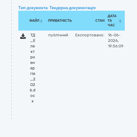
Тип документа: Тендерна документація
ДАТА
ФАЙЛ
ПРИВАТНІСТЬ
СТАН
ТА
ЧАС
ТД
публічний
Експортовано:
16-06-
_Е
2026,
ле
19:56:09
кт
ро
ен
ер
гія
_2
02
6.d
oc
x