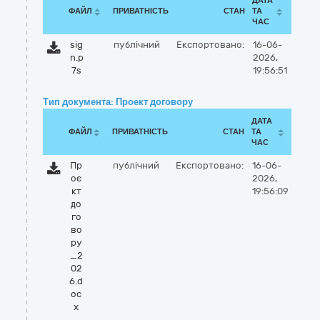
ДАТА
ФАЙЛ
ПРИВАТНІСТЬ
СТАН
ТА
ЧАС
sig
публічний
Експортовано:
16-06-
n.p
2026,
7s
19:56:51
Тип документа: Проект договору
ДАТА
ФАЙЛ
ПРИВАТНІСТЬ
СТАН
ТА
ЧАС
Пр
публічний
Експортовано:
16-06-
оє
2026,
кт
19:56:09
до
го
во
ру
_2
02
6.d
oc
x