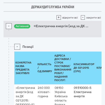
ДЕРЖАУДИТСЛУЖБА УКРАЇНИ
+
-
відкрити всі
закрити всі
-
«Електрична енергія (код за ДК
...
Активний
-
Позиції
АДРЕСА
ДОСТАВКИ /
КОНКРЕТНА
СТРОК
КІЛЬКІСТЬ
КЛАСИФІКАТОР
НАЗВА
ПОСТАВКИ/
/
ДК 021:2015
КЛАС
ПРЕДМЕТА
ВИКОНАННЯ
ОД.ВИМІРУ
(CPV)
ЗАКУПІВЛІ
РОБІТ/
НАДАННЯ
ПОСЛУГ:
«Електрична
260 000
08150
09310000-5
енергія (код
кіловат-
Україна
Електрична
за ДК
година
Київська
енергія
021:2015:
область
09310000-5)
Боярка