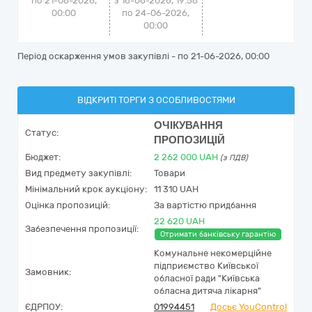
по 21-06-2026,
з 16-06-2026, 19:56
00:00
по 24-06-2026,
00:00
Період оскарження умов закупівлі - по
21-06-2026, 00:00
ВІДКРИТІ ТОРГИ З ОСОБЛИВОСТЯМИ
ОЧІКУВАННЯ
Статус:
ПРОПОЗИЦІЙ
Бюджет:
2 262 000
UAH
(з ПДВ)
Вид предмету закупівлі:
Товари
Мінімальний крок аукціону:
11 310 UAH
Оцінка пропозицій:
За вартістю придбання
22 620 UAH
Забезпечення пропозиції:
Отримати банківську гарантію
Комунальне некомерційне
підприємство Київської
Замовник:
обласної ради "Київська
обласна дитяча лікарня"
ЄДРПОУ:
01994451
Досьє YouControl