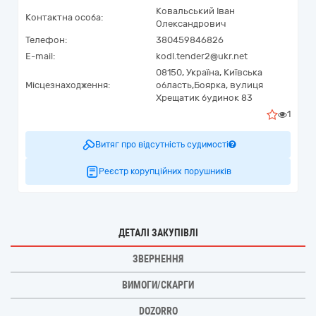
Ковальський Іван
Контактна особа:
Олександрович
Телефон:
380459846826
E-mail:
kodl.tender2@ukr.net
08150,
Україна
,
Київська
Місцезнаходження:
область,
Боярка,
вулиця
Хрещатик будинок 83
1
Витяг про відсутність судимості
Реєстр корупційних порушників
ДЕТАЛІ ЗАКУПІВЛІ
ЗВЕРНЕННЯ
ВИМОГИ/СКАРГИ
DOZORRO