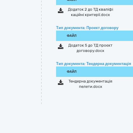
Додаток 2 до ТД кваліфі
каційні критерії.docx
Тип документа: Проект договору
ФАЙЛ
Додаток 5 до ТД проєкт
договору.docx
Тип документа: Тендерна документація
ФАЙЛ
Тендерна документація
пелети.docx