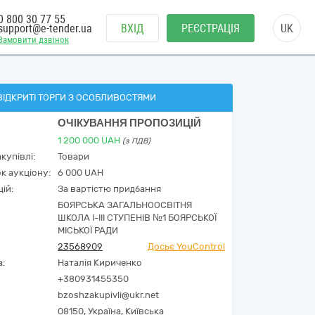
0 800 30 77 55
support@e-tender.ua
ВХІД
РЕЄСТРАЦІЯ
UK
Замовити дзвінок
ВІДКРИТІ ТОРГИ З ОСОБЛИВОСТЯМИ
ОЧІКУВАННЯ ПРОПОЗИЦІЙ
1 200 000
UAH
(з ПДВ)
купівлі:
Товари
к аукціону:
6 000 UAH
ій:
За вартістю придбання
БОЯРСЬКА ЗАГАЛЬНООСВІТНЯ
ШКОЛА І-ІІІ СТУПЕНІВ №1 БОЯРСЬКОЇ
МІСЬКОЇ РАДИ
23568909
Досьє YouControl
а:
Наталія Кириченко
+380931455350
bzoshzakupivli@ukr.net
08150,
Україна
,
Київська