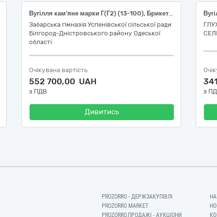
Вугілля кам’яне марки Г(Г2) (13-100), Брикет паливний вугільний, «код ДК 021:2015 “Єдиний закупівельний словник” - 09110000-3 - Тверде паливо»
Вугі
Забарська гімназія Успенівської сільської ради
ГЛУ
Білгород-Дністровського району Одеської
СЕЛ
області
Очікувана вартість
Очік
552 700,00 UAH
34
з ПДВ
з П
Дивитись
PROZORRO - ДЕРЖЗАКУПІВЛІ
НА
PROZORRO MARKET
НО
PROZORRO.ПРОДАЖІ - АУКЦІОНИ
КО