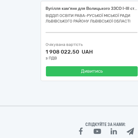
Вугілля кам’яне для Волицького ЗЗСО І-ІІІ ступенів та Забірської гімназії (Код 09110000-3 - Тверде паливо за ДК 021:2015 Єдиного закупівельного словника)
ВІДДІЛ ОСВІТИ РАВА-РУСЬКОЇ МІСЬКОЇ РАДИ
ЛЬВІВСЬКОГО РАЙОНУ ЛЬВІВСЬКОЇ ОБЛАСТІ
Очікувана вартість
1 908 022,50 UAH
з ПДВ
Дивитись
СЛІДКУЙТЕ ЗА НАМИ: