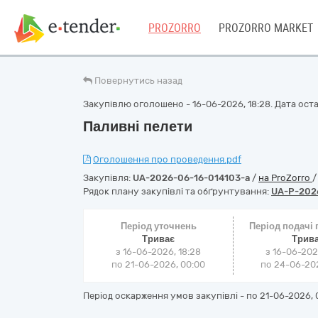
PROZORRO
PROZORRO MARKET
Повернутись назад
Закупівлю оголошено - 16-06-2026, 18:28. Дата остан
Паливні пелети
Оголошення про проведення.pdf
Закупівля:
UA-2026-06-16-014103-a
/
на ProZorro
Рядок плану закупівлі та обґрунтування:
UA-P-202
Період уточнень
Період подачі
Триває
Трив
з 16-06-2026, 18:28
з 16-06-202
по 21-06-2026, 00:00
по 24-06-202
Період оскарження умов закупівлі - по
21-06-2026, 