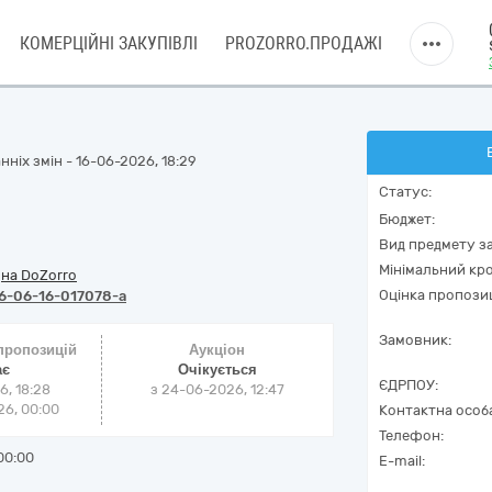
КОМЕРЦІЙНІ ЗАКУПІВЛІ
PROZORRO.ПРОДАЖІ
ніх змін - 16-06-2026, 18:29
Статус:
Бюджет:
Вид предмету за
Мінімальний кро
/
на DoZorro
Оцінка пропозиц
6-06-16-017078-a
Замовник:
 пропозицій
Аукціон
ає
Очікується
ЄДРПОУ:
6, 18:28
з
24-06-2026, 12:47
6, 00:00
Контактна особ
Телефон:
00:00
E-mail: