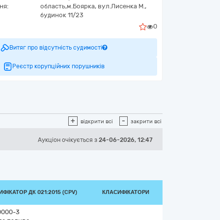
ня:
область,
м.Боярка,
вул.Лисенка М.,
будинок 11/23
0
Витяг про відсутність судимості
Реєстр корупційних порушників
+
-
відкрити всі
закрити всі
Аукціон
очікується
з
24-06-2026, 12:47
ФІКАТОР ДК 021:2015 (CPV)
КЛАСИФІКАТОРИ
0000-3