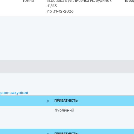
тонна
м.Боярка
вул.Лисенка М., будинок
Твер
11/23
по 31-12-2026
ення закупівлі
ПРИВАТНІСТЬ
публічний
ПРИВАТНІСТЬ