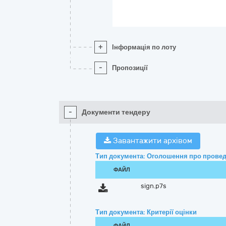
+
Інформація по лоту
-
Пропозиції
-
Документи тендеру
Завантажити архівом
Тип документа: Оголошення про провед
ФАЙЛ
sign.p7s
Тип документа: Критерії оцінки
ФАЙЛ