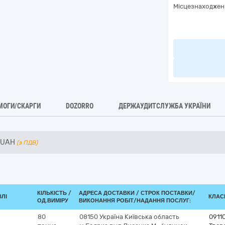
Місцезнаходжен
МОГИ/СКАРГИ
DOZORRO
ДЕРЖАУДИТСЛУЖБА УКРАЇНИ
UAH
(з ПДВ)
КІЛЬКІСТЬ /
АДРЕСА ДОСТАВКИ /
СТРОК ПОСТАВКИ/
ВЛІ
КЛАСИ
ОД.ВИМІРУ
ВИКОНАННЯ РОБІТ/НАДАННЯ ПОСЛУГ:
80
08150
Україна
Київська область
0911