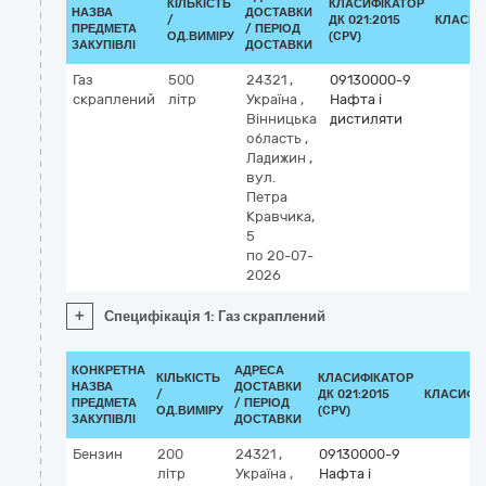
КІЛЬКІСТЬ
КЛАСИФІКАТОР
НАЗВА
ДОСТАВКИ
/
ДК 021:2015
КЛАСИФ
ПРЕДМЕТА
/ ПЕРІОД
ОД.ВИМІРУ
(CPV)
ЗАКУПІВЛІ
ДОСТАВКИ
Газ
500
24321
,
09130000-9
скраплений
літр
Україна
,
Нафта і
Вінницька
дистиляти
область
,
Ладижин
,
вул.
Петра
Кравчика,
5
по 20-07-
2026
+
Специфікація 1: Газ скраплений
КОНКРЕТНА
АДРЕСА
КІЛЬКІСТЬ
КЛАСИФІКАТОР
НАЗВА
ДОСТАВКИ
/
ДК 021:2015
КЛАСИФІ
ПРЕДМЕТА
/ ПЕРІОД
ОД.ВИМІРУ
(CPV)
ЗАКУПІВЛІ
ДОСТАВКИ
Бензин
200
24321
,
09130000-9
літр
Україна
,
Нафта і