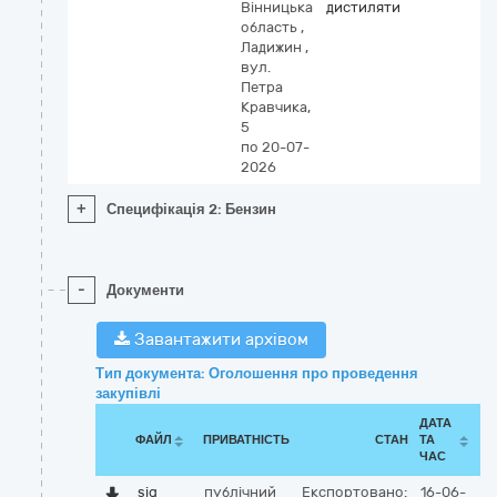
Вінницька
дистиляти
область
,
Ладижин
,
вул.
Петра
Кравчика,
5
по 20-07-
2026
+
Специфікація 2: Бензин
-
Документи
Завантажити архівом
Тип документа: Оголошення про проведення
закупівлі
ДАТА
ФАЙЛ
ПРИВАТНІСТЬ
СТАН
ТА
ЧАС
sig
публічний
Експортовано:
16-06-