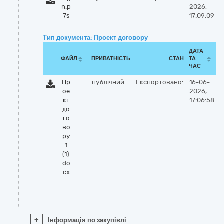
n.p
2026,
7s
17:09:09
Тип документа: Проект договору
ДАТА
ФАЙЛ
ПРИВАТНІСТЬ
СТАН
ТА
ЧАС
Пр
публічний
Експортовано:
16-06-
ое
2026,
кт
17:06:58
до
го
во
ру
1
(1).
do
cx
+
Інформація по закупівлі