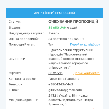
ЗАПИТ (ЦІНИ) ПРОПОЗИЦІЙ
ОЧІКУВАННЯ ПРОПОЗИЦІЙ
Статус:
Бюджет:
36 650
UAH
(з ПДВ)
Вид предмету закупівлі:
Товари
Оцінка пропозицій:
За вартістю придбання
Попередній етап:
Так
Перейти до відбору
Відокремлений структурний
підрозділ "Ладижинський
Замовник:
фаховий коледж Вінницького
національного аграрного
університету"
ЄДРПОУ:
00727713
Досьє YouControl
Контактна особа:
Гирик Віта Павлівна
Телефон:
+380434361463
E-mail:
girikvita46@gmail.com
24321,
Україна
,
Вінницька
Місцезнаходження:
область,
Ладижин,
вул. Петра
Кравчика, 5