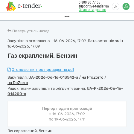
0 800 30 77 55
support@e-tender.ua
UK
Замовити дзвінок
Повернутись назад
Закупівлю оголошено - 16-06-2026, 17:09. Дата останніх змін -
16-06-2026, 17:09
Газ скраплений, Бензин
Оголошення про проведення.pdf
Закупівля:
UA-2026-06-16-013542-a
/
на ProZorro
/
на DoZorro
Рядок плану закупівлі та обґрунтування:
UA-P-2026-06-16-
014200-a
Період подачі пропозицій
з 16-06-2026, 17:09
по 19-06-2026, 17:11
Газ скраплений, Бензин