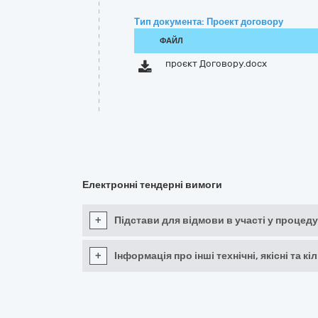
Тип документа: Проект договору
ФАЙЛ
проєкт Договору.docx
Електронні тендерні вимоги
+
Підстави для відмови в участі у процеду
+
Інформація про інші технічні, якісні та 