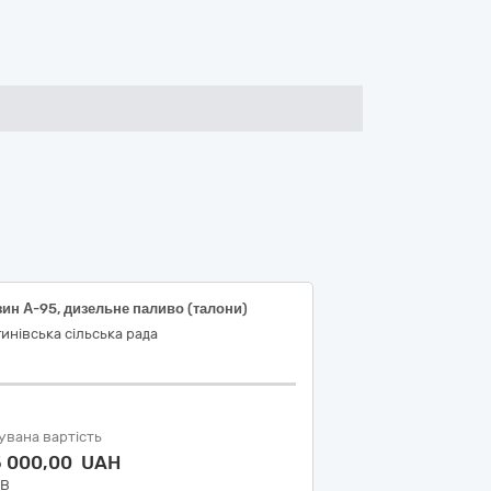
ин А-95, дизельне паливо (талони)
инівська сільська рада
увана вартість
5 000,00 UAH
ДВ