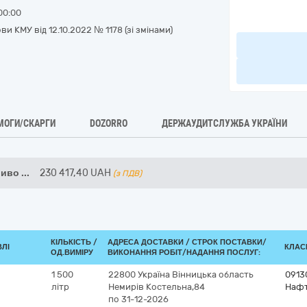
00:00
 КМУ від 12.10.2022 № 1178 (зі змінами)
МОГИ/СКАРГИ
DOZORRO
ДЕРЖАУДИТСЛУЖБА УКРАЇНИ
аливо
...
230 417,40
UAH
(з ПДВ)
КІЛЬКІСТЬ /
АДРЕСА ДОСТАВКИ /
СТРОК ПОСТАВКИ/
ВЛІ
КЛАСИ
ОД.ВИМІРУ
ВИКОНАННЯ РОБІТ/НАДАННЯ ПОСЛУГ:
1 500
22800
Україна
Вінницька область
0913
літр
Немирів
Костельна,84
Нафт
по 31-12-2026