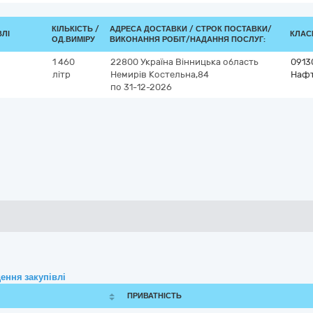
КІЛЬКІСТЬ /
АДРЕСА ДОСТАВКИ /
СТРОК ПОСТАВКИ/
ВЛІ
КЛАСИ
ОД.ВИМІРУ
ВИКОНАННЯ РОБІТ/НАДАННЯ ПОСЛУГ:
1 460
22800
Україна
Вінницька область
0913
літр
Немирів
Костельна,84
Нафт
по 31-12-2026
ення закупівлі
ПРИВАТНІСТЬ