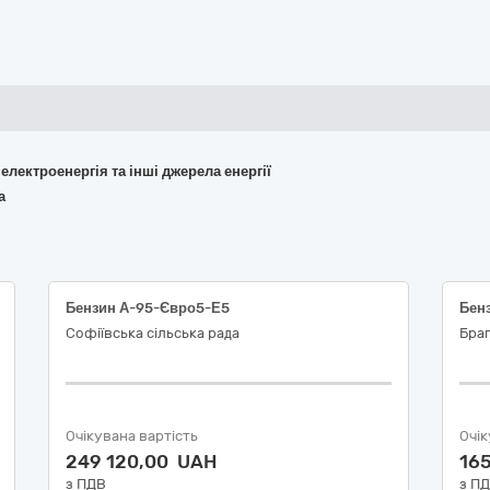
 електроенергія та інші джерела енергії
а
Бензин А-95-Євро5-Е5
Бенз
Софіївська сільська рада
Браг
Очікувана вартість
Очік
249 120,00 UAH
16
з ПДВ
з П