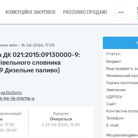
КОМЕРЦІЙНІ ЗАКУПІВЛІ
PROZORRO.ПРОДАЖІ
ніх змін - 16-06-2026, 17:03
а ДК 021:2015:09130000-9:
Статус:
півельного словника
Бюджет:
Вид предмету за
9 Дизельне паливо)
Мінімальний кро
Оцінка пропозиц
Замовник:
/
на DoZorro
ЄДРПОУ:
6-06-16-016116-a
Сайт:
Контактна особ
 пропозицій
Аукціон
Телефон:
ає
Очікується
6, 17:03
з
25-06-2026, 12:30
E-mail:
6, 08:00
Місцезнаходжен