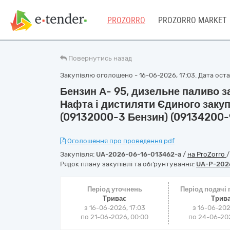
PROZORRO
PROZORRO MARKET
Повернутись назад
Закупівлю оголошено - 16-06-2026, 17:03. Дата остан
Бензин А- 95, дизельне паливо з
Нафта і дистиляти Єдиного заку
(09132000-3 Бензин) (09134200-
Оголошення про проведення.pdf
Закупівля:
UA-2026-06-16-013462-a
/
на ProZorro
Рядок плану закупівлі та обґрунтування:
UA-P-202
Період уточнень
Період подачі
Триває
Трив
з 16-06-2026, 17:03
з 16-06-202
по 21-06-2026, 00:00
по 24-06-202