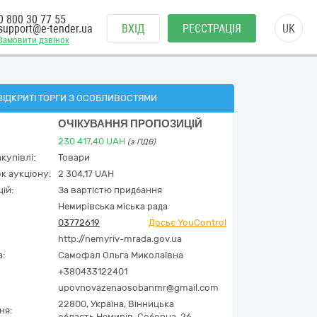
0 800 30 77 55
support@e-tender.ua
ВХІД
РЕЄСТРАЦІЯ
UK
Замовити дзвінок
ВІДКРИТІ ТОРГИ З ОСОБЛИВОСТЯМИ
ОЧІКУВАННЯ ПРОПОЗИЦІЙ
230 417,40
UAH
(з ПДВ)
купівлі:
Товари
к аукціону:
2 304,17 UAH
ій:
За вартістю придбання
Немирівська міська рада
03772619
Досьє YouControl
http://nemyriv-mrada.gov.ua
а:
Самофал Ольга Миколаївна
+380433122401
upovnovazenaosobanmr@gmail.com
22800,
Україна
,
Вінницька
ня:
область,
Немирів,
Соборна, 26