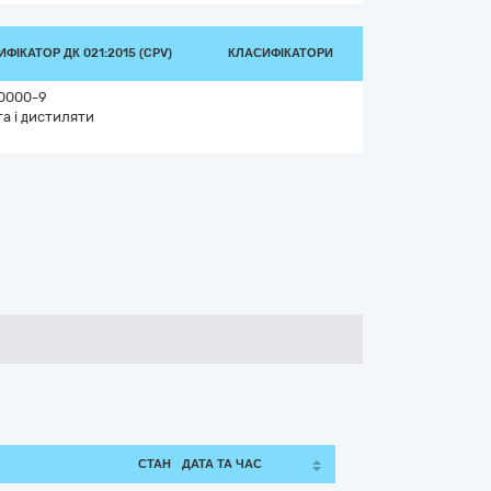
ФІКАТОР ДК 021:2015 (CPV)
КЛАСИФІКАТОРИ
0000-9
а і дистиляти
СТАН
ДАТА ТА ЧАС