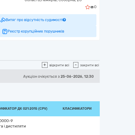
0
Витяг про відсутність судимості
Реєстр корупційних порушників
+
-
відкрити всі
закрити всі
Аукціон
очікується
з
25-06-2026, 12:30
ФІКАТОР ДК 021:2015 (CPV)
КЛАСИФІКАТОРИ
0000-9
а і дистиляти