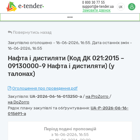
0 800 30 77 55
support@e-tender.ua
UK
Замовити дзвінок
Повернутись назад
Закупівлю оголошено - 16-06-2026, 16:55. Дата останніх змін -
16-06-2026, 16:55
Нафта і дистиляти (Код ДК 021:2015 –
09130000-9 Нафта і дистиляти) (у
талонах)
Оголошення про проведення.pdf
Закупівля:
UA-2026-06-16-013250-a
/
на ProZorro
/
на DoZorro
Рядок плану закупівлі та обґрунтування:
UA-P-2026-06-16-
015691-a
Період подачі пропозицій
з 16-06-2026, 16:55