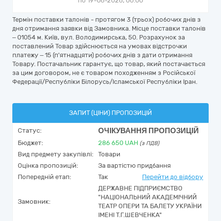
по 19-06-2026, 00:00
Термін поставки талонів - протягом 3 (трьох) робочих днів з
дня отримання заявки від Замовника. Місце поставки талонів
– 01054 м. Київ, вул. Володимирська, 50. Розрахунок за
поставлений Товар здійснюється на умовах відстрочки
платежу – 15 (п'ятнадцяти) робочих днів з дати отримання
Товару. Постачальник гарантує, що товар, який постачається
за цим договором, не є товаром походженням з Російської
Федерації/Республіки Білорусь/Ісламської Республіки Іран.
ЗАПИТ (ЦІНИ) ПРОПОЗИЦІЙ
ОЧІКУВАННЯ ПРОПОЗИЦІЙ
Статус:
Бюджет:
286 650
UAH
(з ПДВ)
Вид предмету закупівлі:
Товари
Оцінка пропозицій:
За вартістю придбання
Попередній етап:
Так
Перейти до відбору
ДЕРЖАВНЕ ПІДПРИЄМСТВО
"НАЦІОНАЛЬНИЙ АКАДЕМІЧНИЙ
Замовник:
ТЕАТР ОПЕРИ ТА БАЛЕТУ УКРАЇНИ
ІМЕНІ Т.Г.ШЕВЧЕНКА"