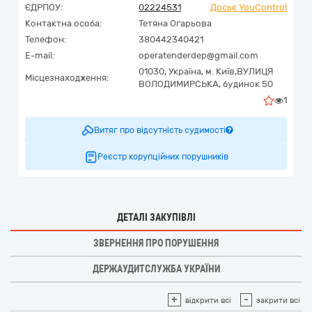
ЄДРПОУ:
02224531
Досьє YouControl
Контактна особа:
Тетяна Огарьова
Телефон:
380442340421
E-mail:
operatenderdep@gmail.com
01030,
Україна
,
м. Київ,
ВУЛИЦЯ
Місцезнаходження:
ВОЛОДИМИРСЬКА, будинок 50
1
Витяг про відсутність судимості
Реєстр корупційних порушників
ДЕТАЛІ ЗАКУПІВЛІ
ЗВЕРНЕННЯ ПРО ПОРУШЕННЯ
ДЕРЖАУДИТСЛУЖБА УКРАЇНИ
+
-
відкрити всі
закрити всі