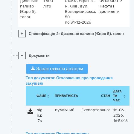
Дизельне
1 500
01054
,
Україна
,
09130000-9
паливо
літр
м. Київ
,
вул.
Нафта і
(Євро 5),
Володимирська,
дистиляти
талон
50
по 31-12-2026
+
Специфікація 2: Дизельне паливо (Євро 5), талон
-
Документи
Завантажити архівом
Тип документа: Оголошення про проведення
закупівлі
ДАТА
ФАЙЛ
ПРИВАТНІСТЬ
СТАН
ТА
ЧАС
sig
публічний
Експортовано:
16-06-
n.p
2026,
7s
16:54:16
Тип документа: Проект договору