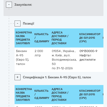
-
Закупівля:
-
Позиції
КОНКРЕТНА
АДРЕСА
КІЛЬКІСТЬ
КЛАСИФІКАТОР
НАЗВА
ДОСТАВКИ /
/
ДК 021:2015
КЛ
ПРЕДМЕТА
ПЕРІОД
ОД.ВИМІРУ
(CPV)
ЗАКУПІВЛІ
ДОСТАВКИ
Бензин
2 000
01054
,
Україна
,
09130000-9
А-95
літр
м. Київ
,
вул.
Нафта і
(Євро 5),
Володимирська,
дистиляти
талон
50
по 31-12-2026
+
Специфікація 1: Бензин А-95 (Євро 5), талон
КОНКРЕТНА
АДРЕСА
КІЛЬКІСТЬ
КЛАСИФІКАТОР
НАЗВА
ДОСТАВКИ /
/
ДК 021:2015
КЛ
ПРЕДМЕТА
ПЕРІОД
ОД.ВИМІРУ
(CPV)
ЗАКУПІВЛІ
ДОСТАВКИ