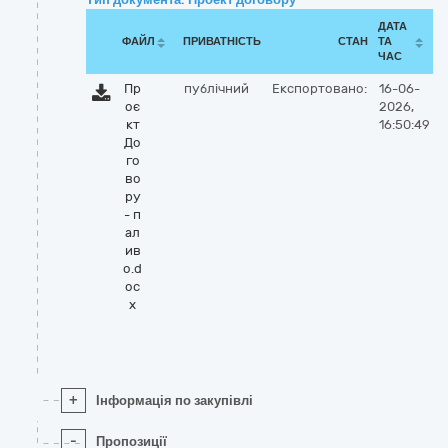
ДАТА
ФАЙЛ
ПРИВАТНІСТЬ
СТАН
ТА
ЧАС
Пр
публічний
Експортовано:
16-06-
оє
2026,
кт
16:50:49
До
го
во
ру
- п
ал
ив
о.d
oc
x
+
Інформація по закупівлі
-
Пропозиції