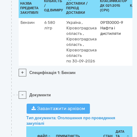
КІЛЬКІСТЬ
КЛАСИФІКАТОР
НАЗВА
ДОСТАВКИ /
/
ДК 021:2015
КЛА
ПРЕДМЕТА
ПЕРІОД
ОД.ВИМІРУ
(CPV)
ЗАКУПІВЛІ
ДОСТАВКИ
Бензин
6 580
Україна
,
09130000-9
літр
Кіровоградська
Нафта і
область
,
дистиляти
Кіровоградська
область
,
Кіровоградська
область
по 30-09-2026
+
Специфікація 1: Бензин
-
Документи
Завантажити архівом
Тип документа: Оголошення про проведення
закупівлі
ДАТА
ФАЙЛ
ПРИВАТНІСТЬ
СТАН
ТА