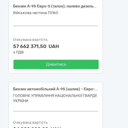
Бензин А-95 Євро-5 (талон); паливо дизельне ДП Євро-5 (талон)
Військова частина Т0160
Очікувана вартість
57 662 371,50 UAH
з ПДВ
Дивитись
Бензин автомобільний А-95 (налив) – Євро-5 – Е5 (Е0, Е7, Е10)
ГОЛОВНЕ УПРАВЛІННЯ НАЦІОНАЛЬНОЇ ГВАРДІЇ
УКРАЇНИ
Очікувана вартість