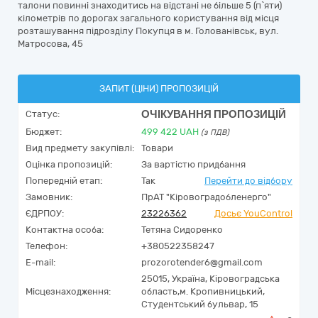
талони повинні знаходитись на відстані не більше 5 (п`яти)
кілометрів по дорогах загального користування від місця
розташування підрозділу Покупця в м. Голованівськ, вул.
Матросова, 45
ЗАПИТ (ЦІНИ) ПРОПОЗИЦІЙ
ОЧІКУВАННЯ ПРОПОЗИЦІЙ
Статус:
Бюджет:
499 422
UAH
(з ПДВ)
Вид предмету закупівлі:
Товари
Оцінка пропозицій:
За вартістю придбання
Попередній етап:
Так
Перейти до відбору
Замовник:
ПрАТ "Кіровоградобленерго"
ЄДРПОУ:
23226362
Досьє YouControl
Контактна особа:
Тетяна Сидоренко
Телефон:
+380522358247
E-mail:
prozorotender6@gmail.com
25015,
Україна
,
Кіровоградська
Місцезнаходження:
область,
м. Кропивницький,
Студентський бульвар, 15