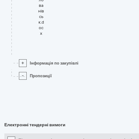
ва
нів
сь
к.d
oc
x
+
Інформація по закупівлі
-
Пропозиції
Електронні тендерні вимоги