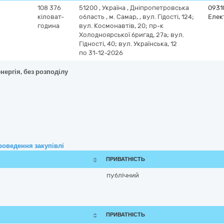
108 376
51200
,
Україна
,
Дніпропетровська
0931
кіловат-
область
,
м. Самар,
,
вул. Гідості, 124;
Елек
година
вул. Космонавтів, 20; пр-к
Холодноярської бригад, 27а; вул.
Гідності, 40; вул. Українська, 12
по 31-12-2026
нергія, без розподілу
роведення закупівлі
ПРИВАТНІСТЬ
публічний
ПРИВАТНІСТЬ