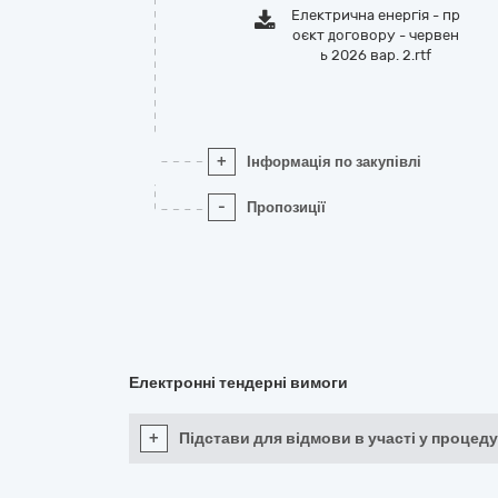
Електрична енергія - пр
оєкт договору - червен
ь 2026 вар. 2.rtf
+
Інформація по закупівлі
-
Пропозиції
Електронні тендерні вимоги
+
Підстави для відмови в участі у процеду