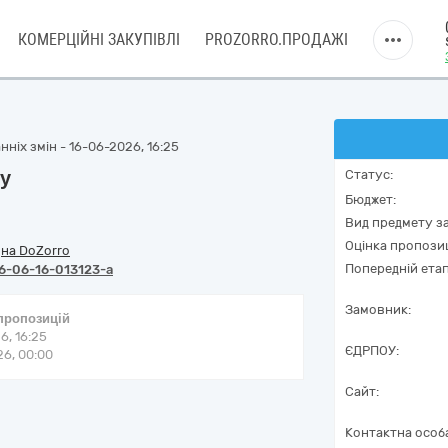
КОМЕРЦІЙНІ ЗАКУПІВЛІ
PROZORRO.ПРОДАЖІ
ніх змін - 16-06-2026, 16:25
лу
Статус:
Бюджет:
Вид предмету за
Оцінка пропозиц
/
на DoZorro
Попередній етап
6-06-16-013123-a
Замовник:
 пропозицій
6, 16:25
ЄДРПОУ:
6, 00:00
Сайт:
Контактна особ