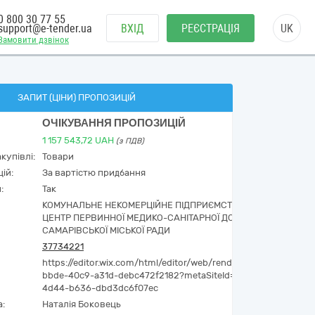
0 800 30 77 55
support@e-tender.ua
ВХІД
РЕЄСТРАЦІЯ
UK
Замовити дзвінок
ЗАПИТ (ЦІНИ) ПРОПОЗИЦІЙ
ОЧІКУВАННЯ ПРОПОЗИЦІЙ
1 157 543,72
UAH
(з ПДВ)
купівлі:
Товари
ій:
За вартістю придбання
:
Так
Перейти до відбор
КОМУНАЛЬНЕ НЕКОМЕРЦІЙНЕ ПІДПРИЄМСТВО «МІСЬКИЙ
ЦЕНТР ПЕРВИННОЇ МЕДИКО-САНІТАРНОЇ ДОПОМОГИ»
САМАРІВСЬКОЇ МІСЬКОЇ РАДИ
37734221
Досьє YouContro
https://editor.wix.com/html/editor/web/renderer/edit/f49030b5
bbde-40c9-a31d-debc472f2182?metaSiteId=04efa978-5f19-
4d44-b636-dbd3dc6f07ec
а:
Наталія Боковець