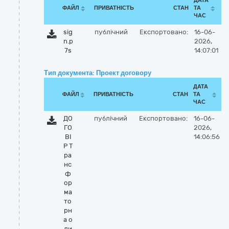
ДАТА
ФАЙЛ
ПРИВАТНІСТЬ
СТАН
ТА
ЧАС
sig
публічний
Експортовано:
16-06-
n.p
2026,
7s
14:07:01
Тип документа: Проект договору
ДАТА
ФАЙЛ
ПРИВАТНІСТЬ
СТАН
ТА
ЧАС
ДО
публічний
Експортовано:
16-06-
ГО
2026,
ВІ
14:06:56
Р Т
ра
нс
ф
ор
ма
то
рн
а о
ли