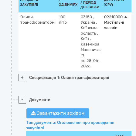
ПРЕДМЕТА
/
ДК 021:2015
К
/ ПЕРІОД
ЗАКУПІВЛІ
ОД.ВИМІРУ
(CPV)
ДОСТАВКИ
Оливи
100
03150
,
09210000-4
трансформаторні
літр
Україна
,
Мастильні
Київська
засоби
область
,
Київ
,
Каземира
Малевича,
11
по 28-06-
2026
+
Специфікація 1: Оливи трансформаторні
-
Документи
Завантажити архівом
Тип документа: Оголошення про проведення
закупівлі