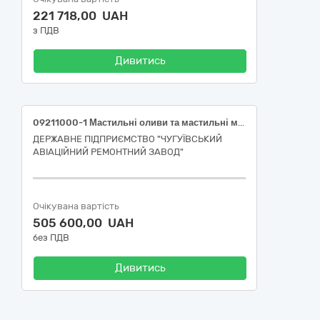
221 718,00 UAH
з ПДВ
Дивитись
09211000-1 Мастильні оливи та мастильні матеріали (Олива індустріальна І-12А, Унізор-М, СОЖ "Асфол")
ДЕРЖАВНЕ ПІДПРИЄМСТВО "ЧУГУЇВСЬКИЙ
АВІАЦІЙНИЙ РЕМОНТНИЙ ЗАВОД"
Очікувана вартість
505 600,00 UAH
без ПДВ
Дивитись