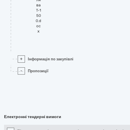
ва
Т-1
50
0.d
oc
x
+
Інформація по закупівлі
-
Пропозиції
Електронні тендерні вимоги