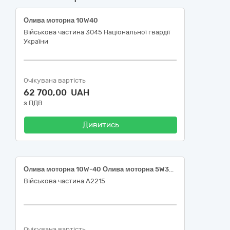
Олива моторна 10W40
Військова частина 3045 Національної гвардії
України
Очікувана вартість
62 700,00 UAH
з ПДВ
Дивитись
Олива моторна 10W-40 Олива моторна 5W30 Олива моторна 5W30 C4 Олива моторна 15W40 Олива моторна 10W40 Олива моторна 5W30 Олива моторна 5W30 Моторна олива MOBIS Hyundai/KIA Super Extra Gasoline 5W-30 4л. Олива моторна 5W40 Олива моторна 5W40 Олива моторна 10W40 Олива моторна 5W40 Олива моторна 5W30 Олива моторна 5W30 Олива моторна 10W40
Військова частина А2215
Очікувана вартість