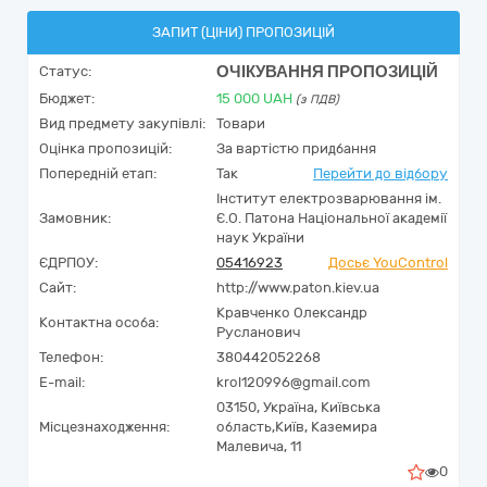
ЗАПИТ (ЦІНИ) ПРОПОЗИЦІЙ
ОЧІКУВАННЯ ПРОПОЗИЦІЙ
Статус:
Бюджет:
15 000
UAH
(з ПДВ)
Вид предмету закупівлі:
Товари
Оцінка пропозицій:
За вартістю придбання
Попередній етап:
Так
Перейти до відбору
Інститут електрозварювання ім.
Замовник:
Є.О. Патона Національної академії
наук України
ЄДРПОУ:
05416923
Досьє YouControl
Сайт:
http://www.paton.kiev.ua
Кравченко Олександр
Контактна особа:
Русланович
Телефон:
380442052268
E-mail:
krol120996@gmail.com
03150,
Україна
,
Київська
Місцезнаходження:
область,
Київ,
Каземира
Малевича, 11
0