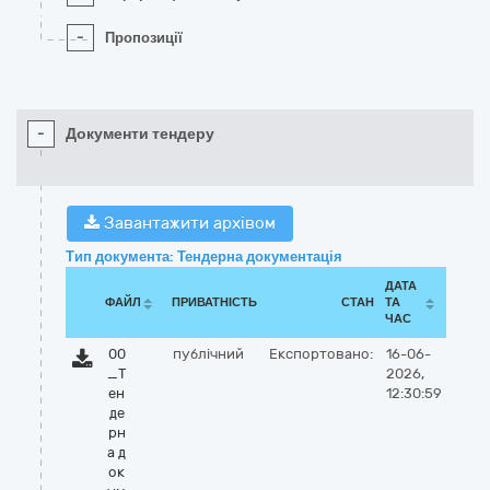
-
Пропозиції
-
Документи тендеру
Завантажити архівом
Тип документа: Тендерна документація
ДАТА
ФАЙЛ
ПРИВАТНІСТЬ
СТАН
ТА
ЧАС
00
публічний
Експортовано:
16-06-
_Т
2026,
ен
12:30:59
де
рн
а д
ок