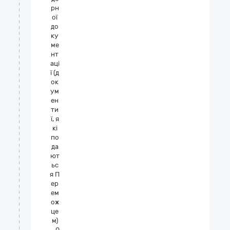
рн
ої
до
ку
ме
нт
аці
ї (д
ок
ум
ен
ти
ї, я
кі
по
да
ют
ьс
я П
ер
ем
ож
це
м)
_0