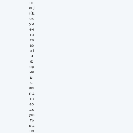
нт
аці
ї (Д
ок
ум
ен
ти
та
аб
о і
н
ф
ор
ма
ці
я,
які
під
тв
ер
дж
ую
ть
від
по