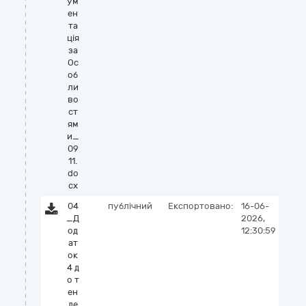
ум
ен
та
ція
за
Ос
об
ли
во
ст
ям
и_
09
11.
do
cx
04
публічний
Експортовано:
16-06-
_Д
2026,
од
12:30:59
ат
ок
4 д
о т
ен
де