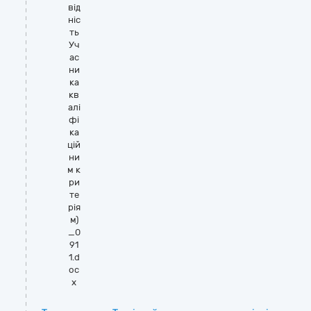
від
ніс
ть
Уч
ас
ни
ка
кв
алі
фі
ка
цій
ни
м к
ри
те
рія
м)
_0
91
1.d
oc
x