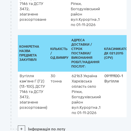
7146 та ДСТУ
Ріпки,
3472,
Богодухівський
збагачене
район
розсортоване
вул.Курортна ,1
по 01-11-2026
АДРЕСА
ДОСТАВКИ /
КОНКРЕТНА
КІЛЬКІСТЬ
СТРОК
КЛАСИФІКАТОР
НАЗВА
/
ПОСТАВКИ/
ДК 021:2015
ПРЕДМЕТА
ОД.ВИМІРУ
ВИКОНАННЯ
(CPV)
ЗАКУПІВЛІ
РОБІТ/НАДАННЯ
ПОСЛУГ:
Вугілля
30
62163
Україна
09111100-1
кам'яне Г (Г2)
тонна
Харківська
Вугілля
(13-100), ДСТУ
область
село
7146 та ДСТУ
Ріпки,
3472,
Богодухівський
збагачене
район
розсортоване)
вул.Курортна ,1
по 01-11-2026
+
Інформація по лоту