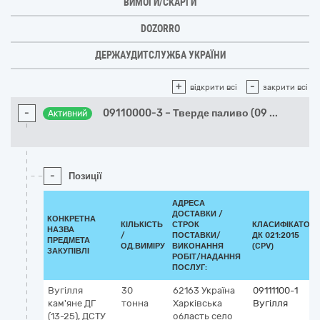
ВИМОГИ/СКАРГИ
DOZORRO
ДЕРЖАУДИТСЛУЖБА УКРАЇНИ
+
-
відкрити всі
закрити всі
-
09110000-3 – Тверде паливо (09
...
Активний
-
Позиції
АДРЕСА
ДОСТАВКИ /
КОНКРЕТНА
КІЛЬКІСТЬ
СТРОК
КЛАСИФІКАТОР
НАЗВА
/
ПОСТАВКИ/
ДК 021:2015
ПРЕДМЕТА
ОД.ВИМІРУ
ВИКОНАННЯ
(CPV)
ЗАКУПІВЛІ
РОБІТ/НАДАННЯ
ПОСЛУГ:
Вугілля
30
62163
Україна
09111100-1
кам'яне ДГ
тонна
Харківська
Вугілля
(13-25), ДСТУ
область
село