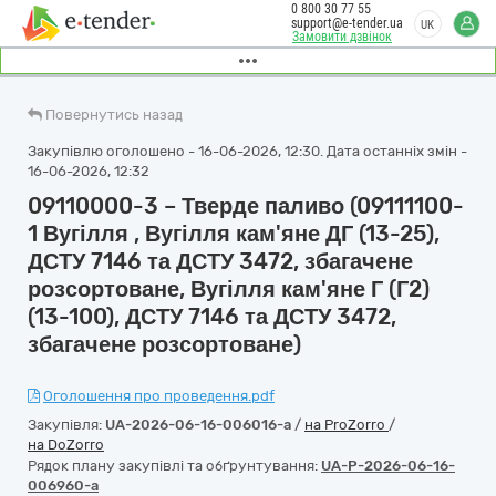
0 800 30 77 55
support@e-tender.ua
UK
Замовити дзвінок
Повернутись назад
Закупівлю оголошено - 16-06-2026, 12:30. Дата останніх змін -
16-06-2026, 12:32
09110000-3 – Тверде паливо (09111100-
1 Вугілля , Вугілля кам'яне ДГ (13-25),
ДСТУ 7146 та ДСТУ 3472, збагачене
розсортоване, Вугілля кам'яне Г (Г2)
(13-100), ДСТУ 7146 та ДСТУ 3472,
збагачене розсортоване)
Оголошення про проведення.pdf
Закупівля:
UA-2026-06-16-006016-a
/
на ProZorro
/
на DoZorro
Рядок плану закупівлі та обґрунтування:
UA-P-2026-06-16-
006960-a