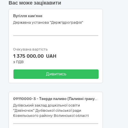
Вас може зацікавити
Вугілля кам'яне
Державна установа "Держгідрографія"
Очікувана вартість
1 375 000,00 UAH
з ПДВ
Дивитись
09110000-3 - Тверде паливо (Паливні гранули (пелети) з деревини)
Дубівський заклад дошкільної освіти
"Дзвіночок" Дубівської сільської ради
Ковельського району Волинської області