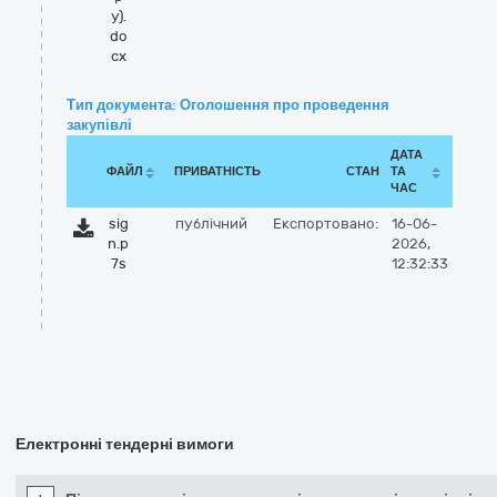
у).
do
cx
Тип документа: Оголошення про проведення
закупівлі
ДАТА
ФАЙЛ
ПРИВАТНІСТЬ
СТАН
ТА
ЧАС
sig
публічний
Експортовано:
16-06-
n.p
2026,
7s
12:32:33
Електронні тендерні вимоги