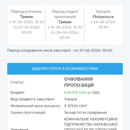
Період уточнень
Період подачі
Аукціон
Триває
пропозицій
Очікується
з 16-06-2026, 12:30
Триває
з
24-06-2026,
по 21-06-2026,
з 16-06-2026, 12:30
13:34
00:00
по 24-06-2026,
00:00
Період оскарження умов закупівлі - по
21-06-2026, 00:00
ВІДКРИТІ ТОРГИ З ОСОБЛИВОСТЯМИ
ОЧІКУВАННЯ
Статус:
ПРОПОЗИЦІЙ
Бюджет:
624 312
UAH
(з ПДВ)
Вид предмету закупівлі:
Товари
Мінімальний крок аукціону:
3 121,56 UAH
Оцінка пропозицій:
За вартістю придбання
КОМУНАЛЬНЕ НЕКОМЕРЦІЙНЕ
ПІДПРИЄМСТВО ХАРКІВСЬКОЇ
Замовник:
ОБЛАСНОЇ РАДИ "ОБЛАСНИЙ