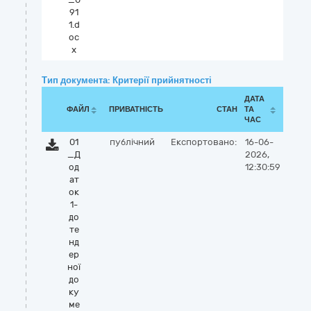
91
1.d
oc
x
Тип документа: Критерії прийнятності
ДАТА
ФАЙЛ
ПРИВАТНІСТЬ
СТАН
ТА
ЧАС
01
публічний
Експортовано:
16-06-
_Д
2026,
од
12:30:59
ат
ок
1-
до
те
нд
ер
ної
до
ку
ме