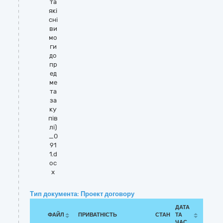
та
які
сні
ви
мо
ги
до
пр
ед
ме
та
за
ку
пів
лі)
_0
91
1.d
oc
x
Тип документа: Проект договору
ДАТА
ФАЙЛ
ПРИВАТНІСТЬ
СТАН
ТА
ЧАС