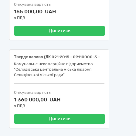
Очікувана вартість
165 000,00 UAH
з ПДВ
Дивитись
Тверде паливо (ДК 021:2015 - 09110000-3 – Тверде паливо): Вугілля кам’яне марки Г(Г2) (13-100) або еквівалент, вугілля кам’яне марки ДГ (25-100) або еквівалент, вугілля кам’яне марки ДГ (25-50) або еквівалент (ДК 021:2015 -09111100-1); брикети торф’яні та брикети вугільні(ДК 021:2015 - 09111220-8) .
Комунальне некомерційне підприємство
"Селидівська центральна міська лікарня
Селидівської міської ради"
Очікувана вартість
1 360 000,00 UAH
з ПДВ
Дивитись