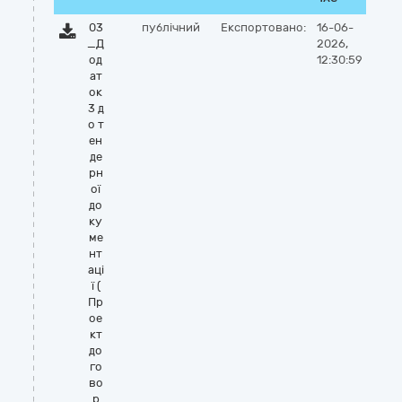
03
публічний
Експортовано:
16-06-
_Д
2026,
од
12:30:59
ат
ок
3 д
о т
ен
де
рн
ої
до
ку
ме
нт
аці
ї (
Пр
ое
кт
до
го
во
р