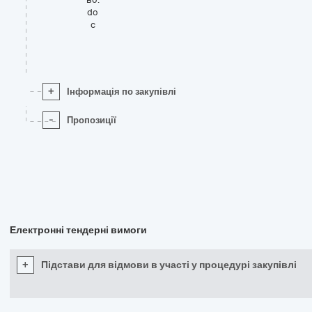
do
c
+
Інформація по закупівлі
-
Пропозиції
Електронні тендерні вимоги
+
Підстави для відмови в участі у процедурі закупівлі