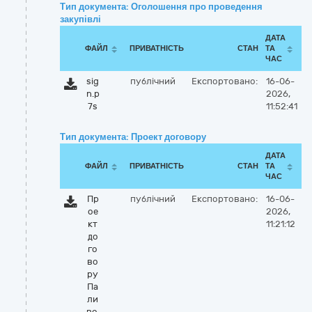
Тип документа: Оголошення про проведення
закупівлі
ДАТА
ФАЙЛ
ПРИВАТНІСТЬ
СТАН
ТА
ЧАС
sig
публічний
Експортовано:
16-06-
n.p
2026,
7s
11:52:41
Тип документа: Проект договору
ДАТА
ФАЙЛ
ПРИВАТНІСТЬ
СТАН
ТА
ЧАС
Пр
публічний
Експортовано:
16-06-
ое
2026,
кт
11:21:12
до
го
во
ру
Па
ли
во.