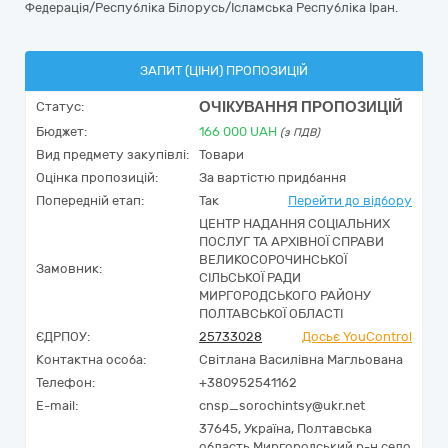
Федерація/Республіка Білорусь/Ісламська Республіка Іран.
ЗАПИТ (ЦІНИ) ПРОПОЗИЦІЙ
ОЧІКУВАННЯ ПРОПОЗИЦІЙ
Статус:
Бюджет:
166 000
UAH
(з ПДВ)
Вид предмету закупівлі:
Товари
Оцінка пропозицій:
За вартістю придбання
Попередній етап:
Так
Перейти до відбору
ЦЕНТР НАДАННЯ СОЦІАЛЬНИХ
ПОСЛУГ ТА АРХІВНОЇ СПРАВИ
ВЕЛИКОСОРОЧИНСЬКОЇ
Замовник:
СІЛЬСЬКОЇ РАДИ
МИРГОРОДСЬКОГО РАЙОНУ
ПОЛТАВСЬКОЇ ОБЛАСТІ
ЄДРПОУ:
25733028
Досьє YouControl
Контактна особа:
Світлана Василівна Магльована
Телефон:
+380952541162
E-mail:
cnsp_sorochintsy@ukr.net
37645,
Україна
,
Полтавська
область,
Миргородський р-н село