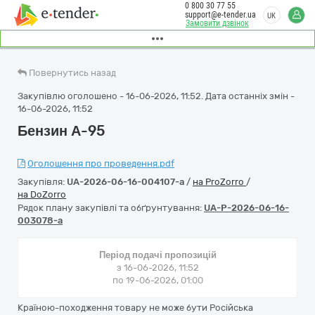
0 800 30 77 55
support@e-tender.ua
UK
Замовити дзвінок
Повернутись назад
Закупівлю оголошено - 16-06-2026, 11:52. Дата останніх змін -
16-06-2026, 11:52
Бензин А-95
Оголошення про проведення.pdf
Закупівля:
UA-2026-06-16-004107-a
/
на ProZorro
/
на DoZorro
Рядок плану закупівлі та обґрунтування:
UA-P-2026-06-16-
003078-a
Період подачі пропозицій
з 16-06-2026, 11:52
по 19-06-2026, 01:00
Країною-походження товару не може бути Російська