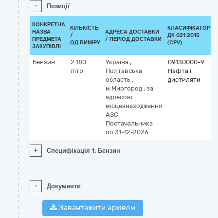
-
Позиції
КОНКРЕТНА
КІЛЬКІСТЬ
КЛАСИФІКАТОР
НАЗВА
АДРЕСА ДОСТАВКИ
/
ДК 021:2015
ПРЕДМЕТА
/ ПЕРІОД ДОСТАВКИ
ОД.ВИМІРУ
(CPV)
ЗАКУПІВЛІ
Бензин
2 180
Україна
,
09130000-9
літр
Полтавська
Нафта і
область
,
дистиляти
м.Миргород
,
за
адресою
місцезнаходження
АЗС
Постачальника
по 31-12-2026
+
Специфікація 1: Бензин
-
Документи
Завантажити архівом