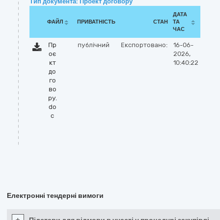
Тип документа: Проект договору
ДАТА
ФАЙЛ
ПРИВАТНІСТЬ
СТАН
ТА
ЧАС
Пр
публічний
Експортовано:
16-06-
оє
2026,
кт
10:40:22
до
го
во
ру.
do
c
Електронні тендерні вимоги