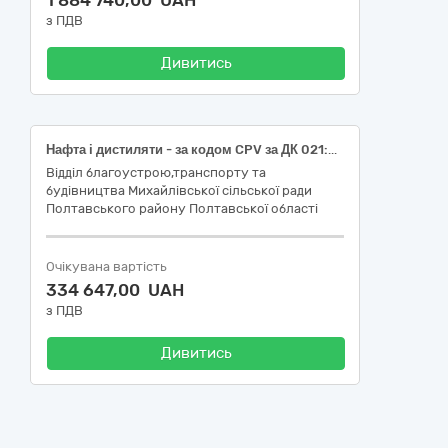
1 884 740,00 UAH
з ПДВ
Дивитись
Нафта і дистиляти - за кодом CPV за ДК 021:2015 -09130000-9 (Бензин А-95 , відповідний код за ДК 021:2015 - 09132000-3- Бензин, Дизельне паливо, відповідний код за ДК 021:2015 - 09134200-9 -Дизельне паливо )
Відділ благоустрою,транспорту та
будівництва Михайлівської сільської ради
Полтавського району Полтавської області
Очікувана вартість
334 647,00 UAH
з ПДВ
Дивитись