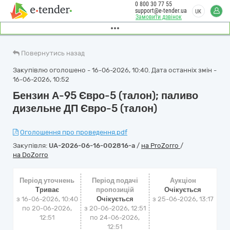
0 800 30 77 55
support@e-tender.ua
UK
Замовити дзвінок
Повернутись назад
Закупівлю оголошено - 16-06-2026, 10:40. Дата останніх змін -
16-06-2026, 10:52
Бензин А-95 Євро-5 (талон); паливо
дизельне ДП Євро-5 (талон)
Оголошення про проведення.pdf
Закупівля:
UA-2026-06-16-002816-a
/
на ProZorro
/
на DoZorro
Період уточнень
Період подачі
Аукціон
Триває
пропозицій
Очікується
з 16-06-2026, 10:40
Очікується
з
25-06-2026, 13:17
по 20-06-2026,
з 20-06-2026, 12:51
12:51
по 24-06-2026,
12:51