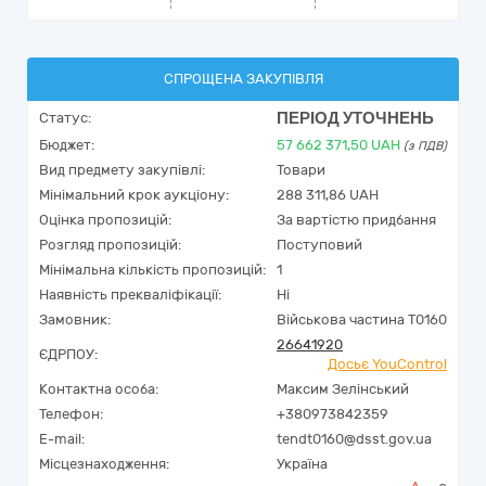
СПРОЩЕНА ЗАКУПІВЛЯ
ПЕРІОД УТОЧНЕНЬ
Статус:
Бюджет:
57 662 371,50
UAH
(з ПДВ)
Вид предмету закупівлі:
Товари
Мінімальний крок аукціону:
288 311,86 UAH
Оцінка пропозицій:
За вартістю придбання
Розгляд пропозицій:
Поступовий
Мінімальна кількість пропозицій:
1
Наявність прекваліфікації:
Ні
Замовник:
Військова частина Т0160
26641920
ЄДРПОУ:
Досьє YouControl
Контактна особа:
Максим Зелінський
Телефон:
+380973842359
E-mail:
tendt0160@dsst.gov.ua
Місцезнаходження:
Україна