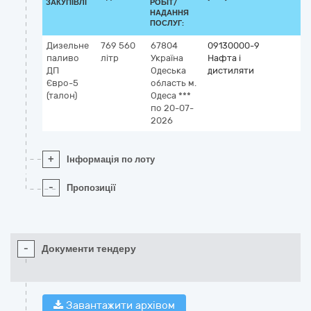
ЗАКУПІВЛІ
РОБІТ/
НАДАННЯ
ПОСЛУГ:
Дизельне
769 560
67804
09130000-9
паливо
літр
Україна
Нафта і
ДП
Одеська
дистиляти
Євро-5
область
м.
(талон)
Одеса
***
по 20-07-
2026
+
Інформація по лоту
-
Пропозиції
-
Документи тендеру
Завантажити архівом