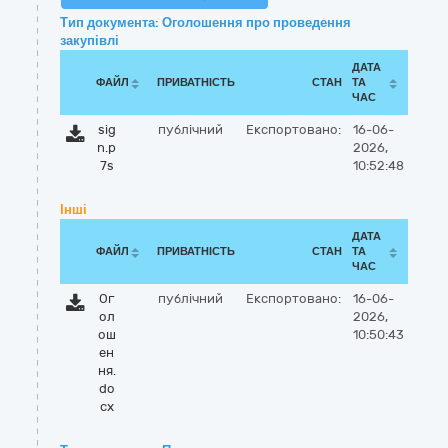
Тип документа: Оголошення про проведення
закупівлі
ДАТА
ФАЙЛ
ПРИВАТНІСТЬ
СТАН
ТА
ЧАС
sig
публічний
Експортовано:
16-06-
n.p
2026,
7s
10:52:48
Інші
ДАТА
ФАЙЛ
ПРИВАТНІСТЬ
СТАН
ТА
ЧАС
Ог
публічний
Експортовано:
16-06-
ол
2026,
ош
10:50:43
ен
ня.
do
cx