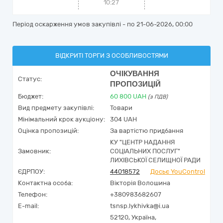
10:27
Період оскарження умов закупівлі - по
21-06-2026, 00:00
ВІДКРИТІ ТОРГИ З ОСОБЛИВОСТЯМИ
ОЧІКУВАННЯ
Статус:
ПРОПОЗИЦІЙ
Бюджет:
60 800
UAH
(з ПДВ)
Вид предмету закупівлі:
Товари
Мінімальний крок аукціону:
304 UAH
Оцінка пропозицій:
За вартістю придбання
КУ "ЦЕНТР НАДАННЯ
Замовник:
СОЦІАЛЬНИХ ПОСЛУГ"
ЛИХІВСЬКОЇ СЕЛИЩНОЇ РАДИ
ЄДРПОУ:
44018572
Досьє YouControl
Контактна особа:
Вікторія Волошина
Телефон:
+380983682607
E-mail:
tsnsp.lykhivka@i.ua
52120,
Україна
,