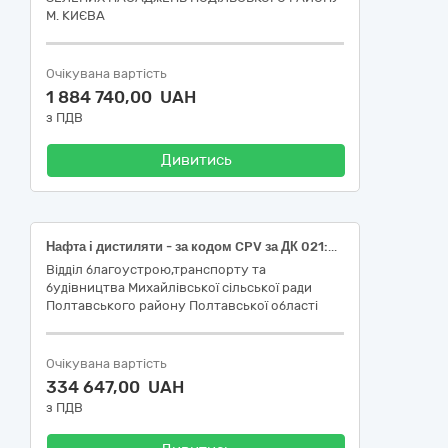
М. КИЄВА
Очікувана вартість
1 884 740,00 UAH
з ПДВ
Дивитись
Нафта і дистиляти - за кодом CPV за ДК 021:2015 -09130000-9 (Бензин А-95 , відповідний код за ДК 021:2015 - 09132000-3- Бензин, Дизельне паливо, відповідний код за ДК 021:2015 - 09134200-9 -Дизельне паливо )
Відділ благоустрою,транспорту та
будівництва Михайлівської сільської ради
Полтавського району Полтавської області
Очікувана вартість
334 647,00 UAH
з ПДВ