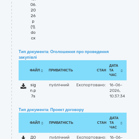
06.
20
26
р
(1).
do
cx
Тип документа: Оголошення про проведення
закупівлі
ДАТА
ФАЙЛ
ПРИВАТНІСТЬ
СТАН
ТА
ЧАС
sig
публічний
Експортовано:
16-06-
n.p
2026,
7s
10:37:34
Тип документа: Проект договору
ДАТА
ФАЙЛ
ПРИВАТНІСТЬ
СТАН
ТА
ЧАС
ДО
публічний
Експортовано:
16-06-