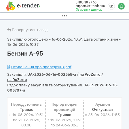
0 800 30 77 55
support@e-tender.ua
UK
Замовити дзвінок
Повернутись назад
Закупівлю оголошено - 16-06-2026, 10:31. Дата останніх змін -
16-06-2026, 10:37
Бензин А-95
Оголошення про проведення.pdf
Закупівля:
UA-2026-06-16-002565-a
/
на ProZorro
/
на DoZorro
Рядок плану закупівлі та обґрунтування:
UA-P-2026-06-15-
003787-a
Період уточнень
Період подачі
Аукціон
Триває
пропозицій
Очікується
з 16-06-2026, 10:31
Триває
з
25-06-2026, 11:53
по 21-06-2026,
з 16-06-2026, 10:31
00:00
по 24-06-2026,