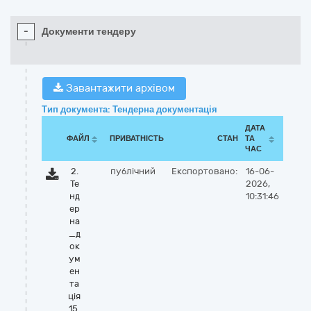
-
Документи тендеру
Завантажити архівом
Тип документа: Тендерна документація
ДАТА
ФАЙЛ
ПРИВАТНІСТЬ
СТАН
ТА
ЧАС
2.
публічний
Експортовано:
16-06-
Те
2026,
нд
10:31:46
ер
на
_д
ок
ум
ен
та
ція
15.