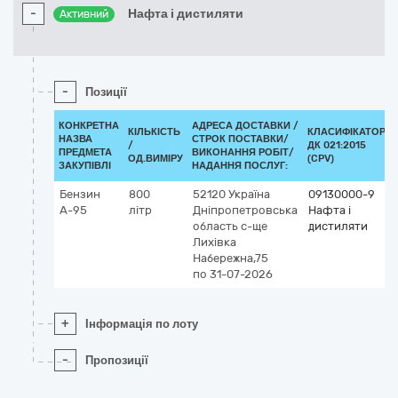
-
Нафта і дистиляти
Активний
-
Позиції
КОНКРЕТНА
АДРЕСА ДОСТАВКИ /
КІЛЬКІСТЬ
КЛАСИФІКАТОР
НАЗВА
СТРОК ПОСТАВКИ/
/
ДК 021:2015
ПРЕДМЕТА
ВИКОНАННЯ РОБІТ/
ОД.ВИМІРУ
(CPV)
ЗАКУПІВЛІ
НАДАННЯ ПОСЛУГ:
Бензин
800
52120
Україна
09130000-9
А-95
літр
Дніпропетровська
Нафта і
область
с-ще
дистиляти
Лихівка
Набережна,75
по 31-07-2026
+
Інформація по лоту
-
Пропозиції