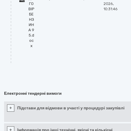
ГО
2026,
ВІР
10:31:46
БЕ
НЗ
ИН
А 9
5.d
oc
x
Електронні тендерні вимоги
+
Підстави для відмови в участі у процедурі закупівлі
+
Інформація про інші технічні, якісні та кількісні