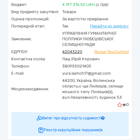
Бюджет:
4 197 316,50
UAH
(з ПДВ)
Вид предмету закупівлі:
Товари
Оцінка пропозицій:
За вартістю придбання
Попередній етап:
Так
Перейти до відбору
УПРАВЛІННЯ ГУМАНІТАРНОЇ
Замовник:
ПОЛІТИКИ ЛЮБЕШІВСЬКОЇ
СЕЛИЩНОЇ РАДИ
ЄДРПОУ:
42043220
Досьє YouControl
Контактна особа:
Лащ Юрій Ігорович
Телефон:
380955021405
E-mail:
yura.lashch17@gmail.com
44200,
Україна
,
Волинська
область,
с-ще Любешів,
селище
Місцезнаходження:
міського типу Любешів(з),
вул.Незалежності, будинок 53
0
Витяг про відсутність судимості
Реєстр корупційних порушників