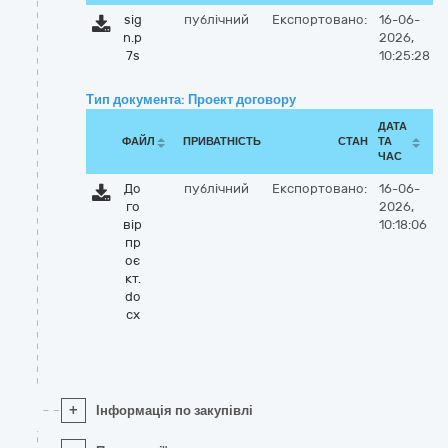
sig
публічний
Експортовано:
16-06-
n.p
2026,
7s
10:25:28
Тип документа: Проект договору
ДАТА
ФАЙЛ
ПРИВАТНІСТЬ
СТАН
ТА
ЧАС
До
публічний
Експортовано:
16-06-
го
2026,
вір
10:18:06
пр
оє
кт.
do
cx
+
Інформація по закупівлі