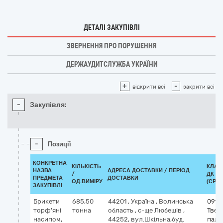
ДЕТАЛІ ЗАКУПІВЛІ
ЗВЕРНЕННЯ ПРО ПОРУШЕННЯ
ДЕРЖАУДИТСЛУЖБА УКРАЇНИ
+
-
відкрити всі
закрити всі
-
Закупівля:
-
Позиції
КОНКРЕТНА
КІЛЬКІСТЬ
КЛАС
НАЗВА
АДРЕСА ДОСТАВКИ / ПЕРІОД
/
ДК 02
ПРЕДМЕТА
ДОСТАВКИ
ОД.ВИМІРУ
(CPV)
ЗАКУПІВЛІ
Брикети
685,50
44201
,
Україна
,
Волинська
0911
торф'яні
тонна
область
,
с-ще Любешів
,
Твер
насипом,
44252, вул.Шкільна,буд.
пали