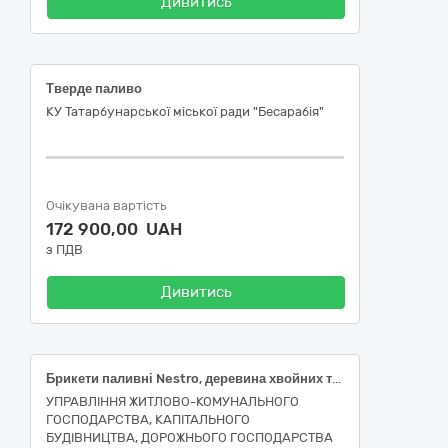
Дивитись
Тверде паливо
КУ Татарбунарської міської ради "Бесарабія"
Очікувана вартість
172 900,00 UAH
з ПДВ
Дивитись
Брикети паливні Nestro, деревина хвойних та листяних порід, група 1, ДСТУ 8358
УПРАВЛІННЯ ЖИТЛОВО-КОМУНАЛЬНОГО
ГОСПОДАРСТВА, КАПІТАЛЬНОГО
БУДІВНИЦТВА, ДОРОЖНЬОГО ГОСПОДАРСТВА