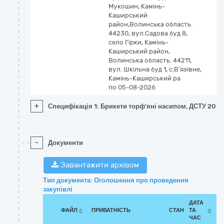
Мукошин, Камінь-
Каширський
район,Волинська область.
44230, вул.Садова буд 8,
село Гірки, Камінь-
Каширський район,
Волинська область. 44211,
вул. Шкільна буд 1, с.В’язівне,
Камінь-Каширський ра
по 05-08-2026
+
Специфікація 1: Брикети торф'яні насипом, ДСТУ 204
-
Документи
Завантажити архівом
Тип документа: Оголошення про проведення
закупівлі
ДАТА
ФАЙЛ
ПРИВАТНІСТЬ
СТАН
ТА
ЧАС