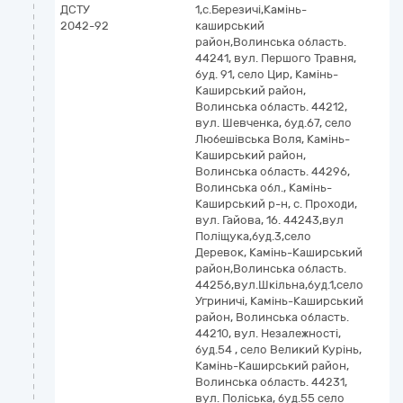
ДСТУ
1,с.Березичі,Камінь-
2042-92
каширський
район,Волинська область.
44241, вул. Першого Травня,
буд. 91, село Цир, Камінь-
Каширський район,
Волинська область. 44212,
вул. Шевченка, буд.67, село
Любешівська Воля, Камінь-
Каширський район,
Волинська область. 44296,
Волинська обл., Камінь-
Каширський р-н, с. Проходи,
вул. Гайова, 16. 44243,вул
Поліщука,буд.3,село
Деревок, Камінь-Каширський
район,Волинська область.
44256,вул.Шкільна,буд.1,село
Угриничі, Камінь-Каширський
район, Волинська область.
44210, вул. Незалежності,
буд.54 , село Великий Курінь,
Камінь-Каширський район,
Волинська область. 44231,
вул. Поліська, буд.55 село