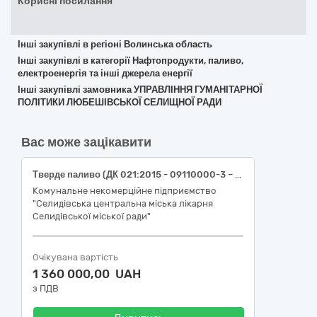
Корисні посилання
Інші закупівлі в регіоні Волинська область
Інші закупівлі в категорії Нафтопродукти, паливо,
електроенергія та інші джерела енергії
Інші закупівлі замовника УПРАВЛІННЯ ГУМАНІТАРНОЇ
ПОЛІТИКИ ЛЮБЕШІВСЬКОЇ СЕЛИЩНОЇ РАДИ
Вас може зацікавити
Тверде паливо (ДК 021:2015 - 09110000-3 – Тверде паливо): Вугілля кам’яне марки Г(Г2) (13-100) або еквівалент, вугілля кам’яне марки ДГ (25-100) або еквівалент, вугілля кам’яне марки ДГ (25-50) або еквівалент (ДК 021:2015 -09111100-1); брикети торф’яні та брикети вугільні(ДК 021:2015 - 09111220-8) .
Комунальне некомерційне підприємство
"Селидівська центральна міська лікарня
Селидівської міської ради"
Очікувана вартість
1 360 000,00 UAH
з ПДВ