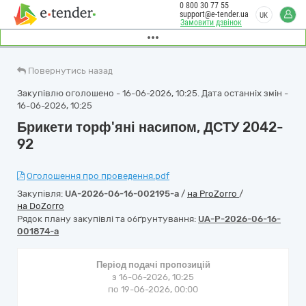
0 800 30 77 55
support@e-tender.ua
UK
Замовити дзвінок
Повернутись назад
Закупівлю оголошено - 16-06-2026, 10:25. Дата останніх змін -
16-06-2026, 10:25
Брикети торф'яні насипом, ДСТУ 2042-
92
Оголошення про проведення.pdf
Закупівля:
UA-2026-06-16-002195-a
/
на ProZorro
/
на DoZorro
Рядок плану закупівлі та обґрунтування:
UA-P-2026-06-16-
001874-a
Період подачі пропозицій
з 16-06-2026, 10:25
по 19-06-2026, 00:00