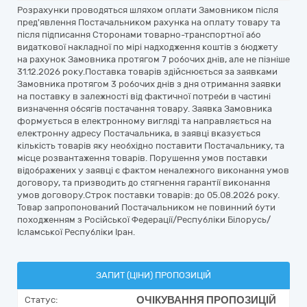
Розрахунки проводяться шляхом оплати Замовником після
пред'явлення Постачальником рахунка на оплату товару та
після підписання Сторонами товарно-транспортної або
видаткової накладної по мірі надходження коштів з бюджету
на рахунок Замовника протягом 7 робочих днів, але не пізніше
31.12.2026 року.Поставка товарів здійснюється за заявками
Замовника протягом 3 робочих днів з дня отримання заявки
на поставку в залежності від фактичної потреби в частині
визначення обсягів постачання товару. Заявка Замовника
формується в електронному вигляді та направляється на
електронну адресу Постачальника, в заявці вказується
кількість товарів яку необхідно поставити Постачальнику, та
місце розвантаження товарів. Порушення умов поставки
відображених у заявці є фактом неналежного виконання умов
договору, та призводить до стягнення гарантії виконання
умов договору.Строк поставки товарів: до 05.08.2026 року.
Товар запропонований Постачальником не повинний бути
походженням з Російської Федерації/Республіки Білорусь/
Ісламської Республіки Іран.
ЗАПИТ (ЦІНИ) ПРОПОЗИЦІЙ
ОЧІКУВАННЯ ПРОПОЗИЦІЙ
Статус: