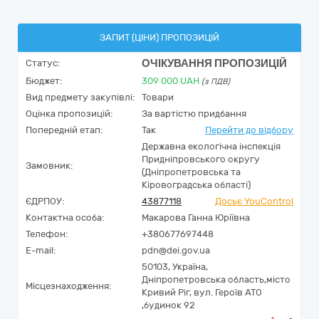
ЗАПИТ (ЦІНИ) ПРОПОЗИЦІЙ
ОЧІКУВАННЯ ПРОПОЗИЦІЙ
Статус:
Бюджет:
309 000
UAH
(з ПДВ)
Вид предмету закупівлі:
Товари
Оцінка пропозицій:
За вартістю придбання
Попередній етап:
Так
Перейти до відбору
Державна екологічна інспекція
Придніпровського округу
Замовник:
(Дніпропетровська та
Кіровоградська області)
ЄДРПОУ:
43877118
Досьє YouControl
Контактна особа:
Макарова Ганна Юріївна
Телефон:
+380677697448
E-mail:
pdn@dei.gov.ua
50103,
Україна
,
Дніпропетровська область,
місто
Місцезнаходження:
Кривий Ріг,
вул. Героїв АТО
,будинок 92