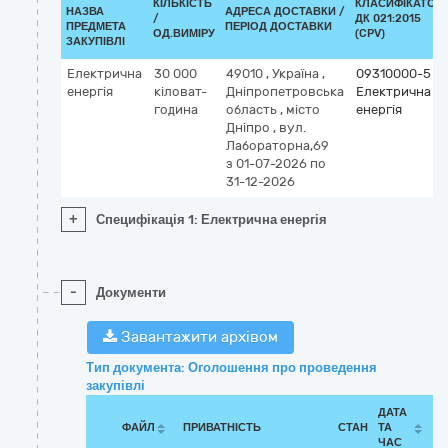
КІЛЬКІСТЬ
КЛАСИФІКАТОР
НАЗВА
АДРЕСА ДОСТАВКИ /
/
ДК 021:2015
ПРЕДМЕТА
ПЕРІОД ДОСТАВКИ
ОД.ВИМІРУ
(CPV)
ЗАКУПІВЛІ
Електрична
30 000
49010
,
Україна
,
09310000-5
енергія
кіловат-
Дніпропетровська
Електрична
година
область
,
місто
енергія
Дніпро
,
вул.
Лабораторна,69
з 01-07-2026
по
31-12-2026
+
Специфікація 1: Електрична енергія
-
Документи
Завантажити архівом
Тип документа: Оголошення про проведення
закупівлі
ДАТА
ФАЙЛ
ПРИВАТНІСТЬ
СТАН
ТА
ЧАС