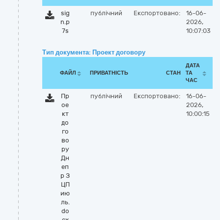
sig
публічний
Експортовано:
16-06-
n.p
2026,
7s
10:07:03
Тип документа: Проект договору
ДАТА
ФАЙЛ
ПРИВАТНІСТЬ
СТАН
ТА
ЧАС
Пр
публічний
Експортовано:
16-06-
ое
2026,
кт
10:00:15
до
го
во
ру
Дн
еп
р З
ЦП
ию
ль.
do
cx