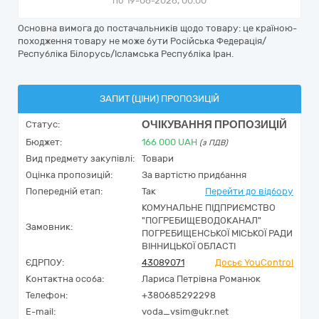
по 19-06-2026, 00:00
Основна вимога до постачальників щодо товару: це країною-
походження товару не може бути Російська Федерація/
Республіка Білорусь/Ісламська Республіка Іран.
ЗАПИТ (ЦІНИ) ПРОПОЗИЦІЙ
ОЧІКУВАННЯ ПРОПОЗИЦІЙ
Статус:
Бюджет:
166 000
UAH
(з ПДВ)
Вид предмету закупівлі:
Товари
Оцінка пропозицій:
За вартістю придбання
Попередній етап:
Так
Перейти до відбору
КОМУНАЛЬНЕ ПІДПРИЄМСТВО
"ПОГРЕБИЩЕВОДОКАНАЛ"
Замовник:
ПОГРЕБИЩЕНСЬКОЇ МІСЬКОЇ РАДИ
ВІННИЦЬКОЇ ОБЛАСТІ
ЄДРПОУ:
43089071
Досьє YouControl
Контактна особа:
Лариса Петрівна Романюк
Телефон:
+380685292298
E-mail:
voda_vsim@ukr.net