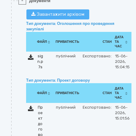
-
Документи
Завантажити архівом
Тип документа: Оголошення про проведення
закупівлі
ДАТА
ФАЙЛ
ПРИВАТНІСТЬ
СТАН
ТА
ЧАС
sig
публічний
Експортовано:
15-06-
n.p
2026,
7s
15:04:15
Тип документа: Проект договору
ДАТА
ФАЙЛ
ПРИВАТНІСТЬ
СТАН
ТА
ЧАС
Пр
публічний
Експортовано:
15-06-
ое
2026,
кт
15:01:56
до
го
во