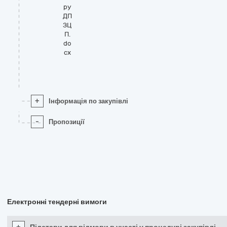
ру
ДП
ЗЦ
П.
do
cx
+
Інформація по закупівлі
-
Пропозиції
Електронні тендерні вимоги