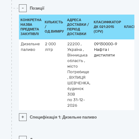
-
Позиції
КОНКРЕТНА
АДРЕСА
КІЛЬКІСТЬ
КЛАСИФІКАТОР
НАЗВА
ДОСТАВКИ /
/
ДК 021:2015
КЛАСИФ
ПРЕДМЕТА
ПЕРІОД
ОД.ВИМІРУ
(CPV)
ЗАКУПІВЛІ
ДОСТАВКИ
Дизельне
2 000
22200
,
09130000-9
паливо
літр
Україна
,
Нафта і
Вінницька
дистиляти
область
,
місто
Погребище
,
ВУЛИЦЯ
ШЕВЧЕНКА,
будинок
30В
по 31-12-
2026
+
Специфікація 1: Дизельне паливо