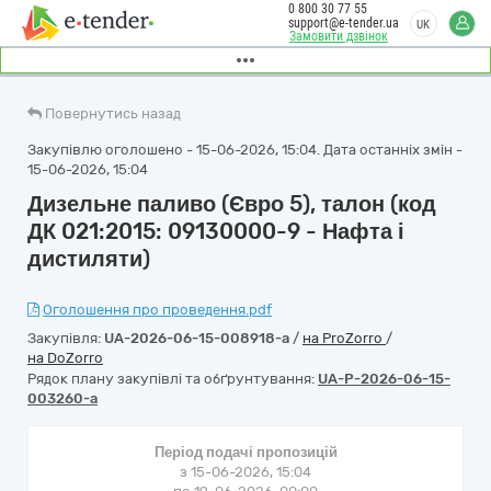
0 800 30 77 55
support@e-tender.ua
UK
Замовити дзвінок
Повернутись назад
Закупівлю оголошено - 15-06-2026, 15:04. Дата останніх змін -
15-06-2026, 15:04
Дизельне паливо (Євро 5), талон (код
ДК 021:2015: 09130000-9 - Нафта і
дистиляти)
Оголошення про проведення.pdf
Закупівля:
UA-2026-06-15-008918-a
/
на ProZorro
/
на DoZorro
Рядок плану закупівлі та обґрунтування:
UA-P-2026-06-15-
003260-a
Період подачі пропозицій
з 15-06-2026, 15:04