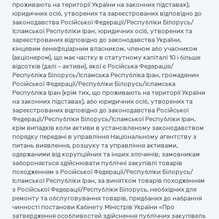
проживають на території України на законних підставах);
юридичних осіб, утворених та зареєстрованих відповідно до
законодавства Російської Федерації/Республіки Білорусь/
Ісламської Республіки Іран; юридичних осіб, утворених та
зареєстрованих відповідно до законодавства України,
кінцевим бенефіціарним власником, членом або учасником
(акціонером), що має частку в статутному капіталі 10 і більше
відсотків (далі – активи), якої є Російська Федерація/
Республіка Білорусь/Ісламська Республіка Іран, громадянин
Російської Федерації/Республіки Білорусь/Ісламська
Республіка Іран (крім тих, що проживають на території України
на законних підставах), або юридичних осіб, утворених та
зареєстрованих відповідно до законодавства Російської
Федерації/Республіки Білорусь/Ісламської Республіки Іран,
крім випадків коли активи в установленому законодавством
порядку передані в управління Національному агентству з
питань виявлення, розшуку та управління активами,
одержаними від корупційних та інших злочинів; замовникам
забороняється здійснювати публічні закупівлі товарів
походженням з Російської Федерації/Республіки Білорусь/
Ісламської Республіки Іран, за винятком товарів походженням
з Російської Федерації/Республіки Білорусь, необхідних для
ремонту та обслуговування товарів, придбаних до набрання
чинності постанови Кабінету Міністрів України «Про
затвердження особливостей здійснення публічних закупівель