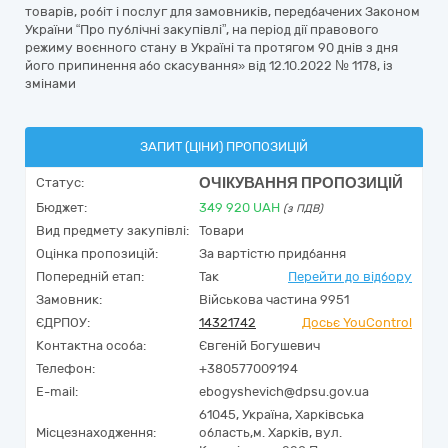
товарів, робіт і послуг для замовників, передбачених Законом
України “Про публічні закупівлі”, на період дії правового
режиму воєнного стану в Україні та протягом 90 днів з дня
його припинення або скасування» від 12.10.2022 № 1178, із
змінами
ЗАПИТ (ЦІНИ) ПРОПОЗИЦІЙ
ОЧІКУВАННЯ ПРОПОЗИЦІЙ
Статус:
Бюджет:
349 920
UAH
(з ПДВ)
Вид предмету закупівлі:
Товари
Оцінка пропозицій:
За вартістю придбання
Попередній етап:
Так
Перейти до відбору
Замовник:
Військова частина 9951
ЄДРПОУ:
14321742
Досьє YouControl
Контактна особа:
Євгеній Богушевич
Телефон:
+380577009194
E-mail:
ebogyshevich@dpsu.gov.ua
61045,
Україна
,
Харківська
Місцезнаходження:
область,
м. Харків,
вул.