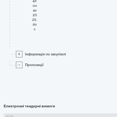
ал
он
ах
20
25.
do
c
+
Інформація по закупівлі
-
Пропозиції
Електронні тендерні вимоги