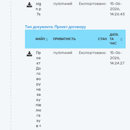
sig
публічний
Експортовано:
15-06-
n.p
2026,
7s
14:26:43
Тип документа: Проект договору
ДАТА
ФАЙЛ
ПРИВАТНІСТЬ
СТАН
ТА
ЧАС
Пр
публічний
Експортовано:
15-06-
ое
2026,
кт
14:24:27
До
го
во
ру
на
за
ку
пів
лю
га
зу
в т