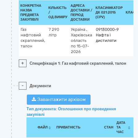
КОНКРЕТНА
АДРЕСА
КІЛЬКІСТЬ
КЛАСИФІКАТОР
НАЗВА
ДОСТАВКИ /
/
ДК 021:2015
КЛАСИ
ПРЕДМЕТА
ПЕРІОД
ОД.ВИМІРУ
(CPV)
ЗАКУПІВЛІ
ДОСТАВКИ
Газ
7 290
Україна
,
09130000-9
нафтовий
літр
Харківська
Нафта і
скраплений,
область
дистиляти
талон
по 15-07-
2026
+
Специфікація 1: Газ нафтовий скраплений, талон
-
Документи
Завантажити архівом
Тип документа: Оголошення про проведення
закупівлі
ДАТА
ФАЙЛ
ПРИВАТНІСТЬ
СТАН
ТА
ЧАС