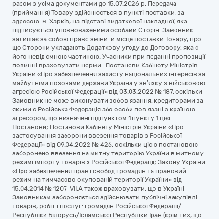
разом з усіма документами до 15.07.2026 р. Передача
(приймання) Товару здійснюється в пункті поставки, за
адресою: м. Харків, на підставі видаткової накладної, яка
підписується уповноваженими особами Сторін. Замовник
залишає за собою право змінити місце поставки Товару, про
що Сторони укладають Додаткову угоду до Договору, яка є
його невід’ємною частиною. Учасники при поданні пропозиції
повинні враховувати норми : Постанови Кабінету Міністрів
України «Про забезпечення захисту національних інтересів за
майбутніми позовами держави Україна у зв’язку з військовою
агресією Російської Федерації» від 03.03.2022 № 187, оскільки
Замовник не може виконувати зобов’язання, кредиторами за
якими є Російська Федерація або особи пов’язані з країною
агресором, що визначені підпунктом 1 пункту 1 цієї
Постанови; Постанови Кабінету Міністрів України «Про
застосування заборони ввезення товарів з Російської
Федерації» від 09.04.2022 № 426, оскільки цією постановою
заборонено ввезення на митну територію України в митному
режимі імпорту товарів з Російської Федерації; Закону України
«Про забезпечення прав і свобод громадян та правовий
режим на тимчасово окупованій території України» від
15.04.2014 № 1207-VII.А також враховувати, що в Україні
Замовникам забороняється здійснювати публічні закупівлі
товарів, робіт і послуг: громадян Російської Федерації/
Республіки Білорусь/Ісламської Республіки Іран (крім тих, що