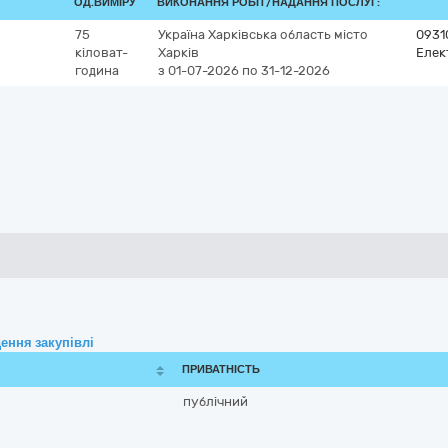
ОД.ВИМІРУ
ВИКОНАННЯ РОБІТ/НАДАННЯ ПОСЛУГ:
75
Україна
Харківська область
місто
0931
кіловат-
Харків
Елек
година
з 01-07-2026
по 31-12-2026
ення закупівлі
ПРИВАТНІСТЬ
публічний