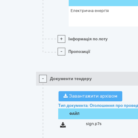
Електрична енергія
+
Інформація по лоту
-
Пропозиції
-
Документи тендеру
Завантажити архівом
Тип документа: Оголошення про провед
ФАЙЛ
sign.p7s