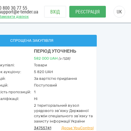
0 800 30 77 55
support@e-tender.ua
ВХІД
РЕЄСТРАЦІЯ
UK
Замовити дзвінок
СПРОЩЕНА ЗАКУПІВЛЯ
ПЕРІОД УТОЧНЕНЬ
582 000
UAH
(з ПДВ)
купівлі:
Товари
к аукціону:
5 820 UAH
ій:
За вартістю придбання
ицій:
Поступовий
кість пропозицій:
1
аліфікації:
Ні
2 територіальний вузол
урядового зв’язку Державної
служби спеціального зв’язку та
захисту інформації України
34755741
Досьє YouControl