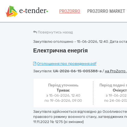
PROZORRO
PROZORRO MARKET
Повернутись назад
Закупівлю оголошено - 15-06-2026, 12:40. Дата остан
Електрична енергія
Оголошення про проведення.pdf
Закупівля:
UA-2026-06-15-005388-a
/
на ProZorro
Період уточнень
Період подачі
Триває
Очікує
з 15-06-2026, 12:40
з 19-06-202
по 19-06-2026, 09:00
по 24-06-202
Закупівля здійснюється відповідно до Особливостей
правового режиму воєнного стану, затверджених по
11.11.2022 № 1275 (зі змінами)