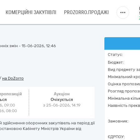
КОМЕРЦІЙНІ ЗАКУПІВЛІ
PROZORRO.ПРОДАЖІ
ніх змін - 15-06-2026, 12:46
Статус:
Бюджет:
Вид предмету за
Мінімальний кро
/
на DoZorro
Оцінка пропозиц
Розгляд пропоз
 пропозицій
Аукціон
Мінімальна кіль
ться
Очікується
6, 09:00
з
25-06-2026, 14:19
Наявність прекв
6, 08:00
Замовник:
 здійснення оборонних закупівель на період дії
становою Кабінету Міністрів України від
ЄДРПОУ: