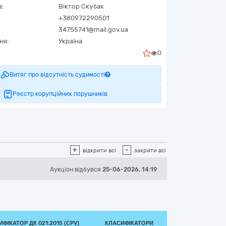
а:
Віктор Скубак
+380972290501
34755741@mail.gov.ua
ня:
Україна
0
Витяг про відсутність судимості
Реєстр корупційних порушників
+
-
відкрити всі
закрити всі
Аукціон відбувся
25-06-2026, 14:19
ФІКАТОР ДК 021:2015 (CPV)
КЛАСИФІКАТОРИ