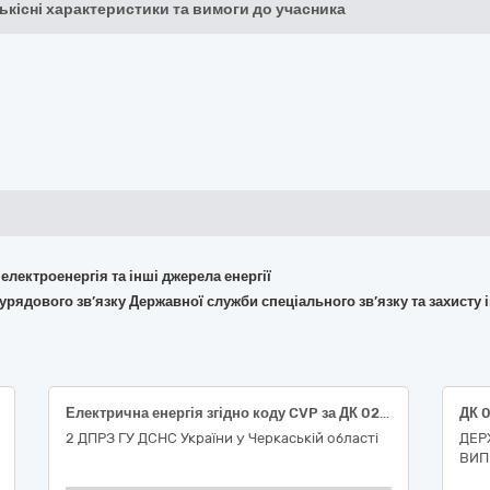
кількісні характеристики та вимоги до учасника
 електроенергія та інші джерела енергії
урядового зв’язку Державної служби спеціального зв’язку та захисту 
Електрична енергія згідно коду CVP за ДК 021:2015 09310000-5 «Електрична енергія»
2 ДПРЗ ГУ ДСНС України у Черкаській області
ДЕР
ВИП