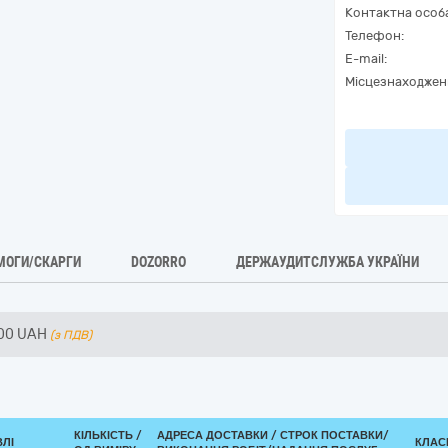
Контактна особ
Телефон:
E-mail:
Місцезнаходжен
МОГИ/СКАРГИ
DOZORRO
ДЕРЖАУДИТСЛУЖБА УКРАЇНИ
00
UAH
(з ПДВ)
КІЛЬКІСТЬ /
АДРЕСА ДОСТАВКИ /
СТРОК ПОСТАВКИ/
ВЛІ
КЛАСИ