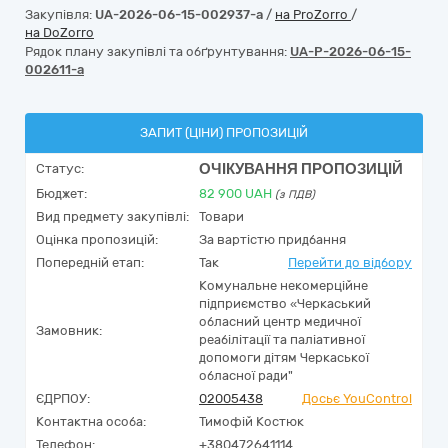
Закупівля:
UA-2026-06-15-002937-a
/
на ProZorro
/
на DoZorro
Рядок плану закупівлі та обґрунтування:
UA-P-2026-06-15-
002611-a
ЗАПИТ (ЦІНИ) ПРОПОЗИЦІЙ
ОЧІКУВАННЯ ПРОПОЗИЦІЙ
Статус:
Бюджет:
82 900
UAH
(з ПДВ)
Вид предмету закупівлі:
Товари
Оцінка пропозицій:
За вартістю придбання
Попередній етап:
Так
Перейти до відбору
Комунальне некомерційне
підприємство «Черкаський
обласний центр медичної
Замовник:
реабілітації та паліативної
допомоги дітям Черкаської
обласної ради"
ЄДРПОУ:
02005438
Досьє YouControl
Контактна особа:
Тимофій Костюк
Телефон:
+380472641114