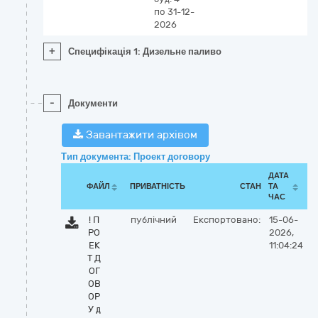
по 31-12-
2026
+
Специфікація 1: Дизельне паливо
-
Документи
Завантажити архівом
Тип документа: Проект договору
ДАТА
ФАЙЛ
ПРИВАТНІСТЬ
СТАН
ТА
ЧАС
! П
публічний
Експортовано:
15-06-
РО
2026,
ЕК
11:04:24
Т Д
ОГ
ОВ
ОР
У д