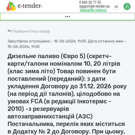
0 800 30 77 55
support@e-tender.ua
UK
Замовити дзвінок
Повернутись назад
Закупівлю оголошено - 15-06-2026, 11:05. Дата останніх змін -
15-06-2026, 11:05
Дизельне паливо (Євро 5) (скретч-
карти/талони номіналом 10, 20 літрів
(клас зима літо) Товар повинен бути
поставлений (переданий): з дати
укладення Договору до 31.12. 2026 року
(на період дії талонів), цілодобово на
умовах FCA (в редакції Інкотермс -
2010) -з резервуарів
автозаправнихстанцій (АЗС)
Постачальника, перелік яких міститься
в Додатку № 2 до Договору. При цьому,