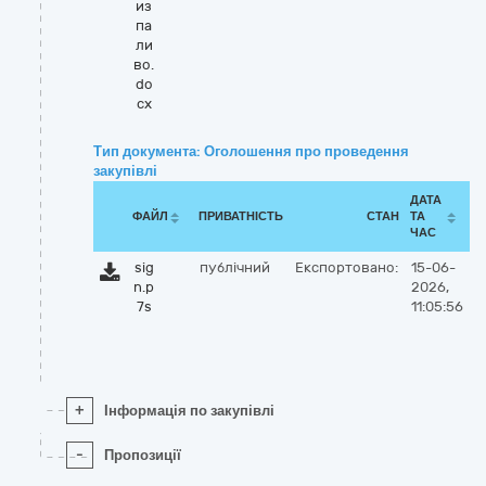
из
па
ли
во.
do
cx
Тип документа: Оголошення про проведення
закупівлі
ДАТА
ФАЙЛ
ПРИВАТНІСТЬ
СТАН
ТА
ЧАС
sig
публічний
Експортовано:
15-06-
n.p
2026,
7s
11:05:56
+
Інформація по закупівлі
-
Пропозиції