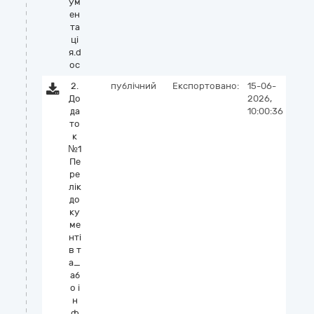
ум
ен
та
цi
я.d
oc
2.
публічний
Експортовано:
15-06-
До
2026,
да
10:00:36
то
к
№1
Пе
ре
лік
до
ку
ме
нті
в т
а_
аб
о і
н
ф