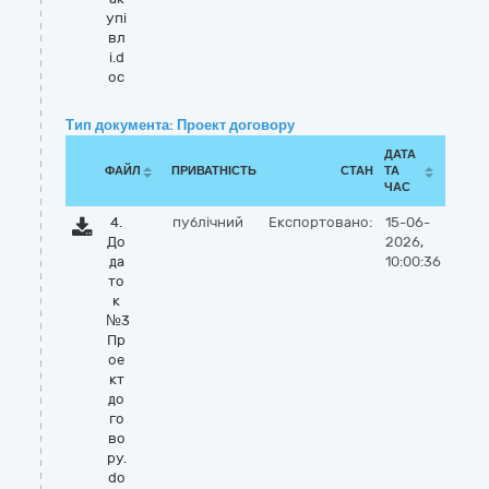
упі
вл
і.d
oc
Тип документа: Проект договору
ДАТА
ФАЙЛ
ПРИВАТНІСТЬ
СТАН
ТА
ЧАС
4.
публічний
Експортовано:
15-06-
До
2026,
да
10:00:36
то
к
№3
Пр
ое
кт
до
го
во
ру.
do