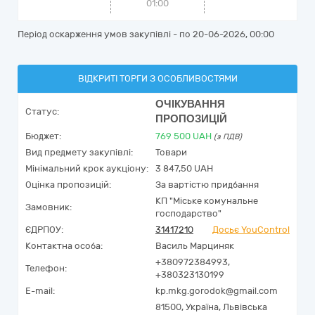
01:00
Період оскарження умов закупівлі - по
20-06-2026, 00:00
ВІДКРИТІ ТОРГИ З ОСОБЛИВОСТЯМИ
ОЧІКУВАННЯ
Статус:
ПРОПОЗИЦІЙ
Бюджет:
769 500
UAH
(з ПДВ)
Вид предмету закупівлі:
Товари
Мінімальний крок аукціону:
3 847,50 UAH
Оцінка пропозицій:
За вартістю придбання
КП "Міське комунальне
Замовник:
господарство"
ЄДРПОУ:
31417210
Досьє YouControl
Контактна особа:
Василь Марциняк
+380972384993,
Телефон:
+380323130199
E-mail:
kp.mkg.gorodok@gmail.com
81500,
Україна
,
Львівська