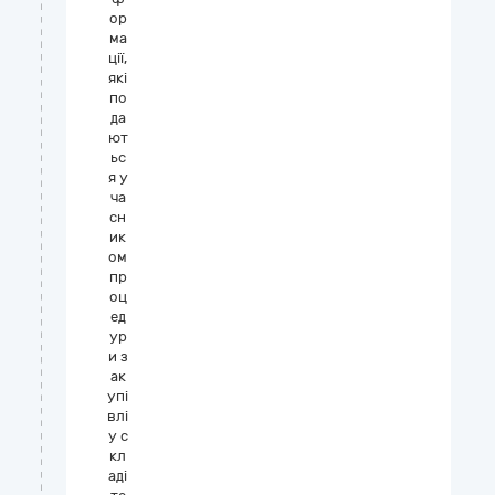
ор
ма
ції,
які
по
да
ют
ьс
я у
ча
сн
ик
ом
пр
оц
ед
ур
и з
ак
упі
влі
у с
кл
аді