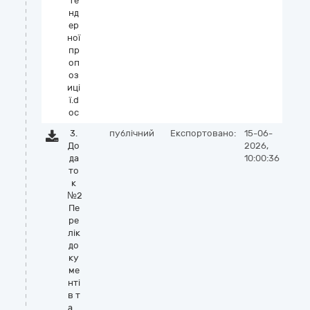
те
нд
ер
ної
пр
оп
оз
иці
ї.d
oc
3.
публічний
Експортовано:
15-06-
До
2026,
да
10:00:36
то
к
№2
Пе
ре
лік
до
ку
ме
нті
в т
а_