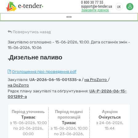
0 800 30 77 55
support@e-tender.ua
UK
Замовити дзвінок
Повернутись назад
Закупівлю оголошено - 15-06-2026, 10:00. Дата останніх змін -
15-06-2026, 10:06
.Дизельне паливо
Оголошення про проведення.pdf
Закупівля:
UA-2026-06-15-001335-a
/
на ProZorro
/
на DoZorro
Рядок плану закупівлі та обґрунтування:
UA-P-2026-06-15-
001289-a
Період уточнень
Період подачі
Аукціон
Триває
пропозицій
Очікується
з 15-06-2026, 10:00
Триває
з
24-06-2026,
по 20-06-2026,
з 15-06-2026, 10:00
15:44
00:00
по 23-06-2026,