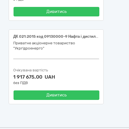
Дивитись
ДК 021:2015 код 09130000-9 Нафта і дистиляти (Поставка дизельного палива для філій "Дністровська ГЕС" та "Дирекція з будівництва Дністровської ГАЕС" ПрАТ "Укргідроенерго")
Приватне акціонерне товариство
"Укргідроенерго"
Очікувана вартість
1 917 675,00 UAH
без ПДВ
Дивитись