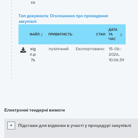
cx
Тип документа: Оголошення про проведення
закупівлі
ДАТА
ФАЙЛ
ПРИВАТНІСТЬ
СТАН
ТА
ЧАС
sig
публічний
Експортовано:
15-06-
n.p
2026,
7s
10:06:39
Електронні тендерні вимоги
+
Підстави для відмови в участі у процедурі закупівлі