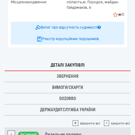
Місцезнаходження:
область,
м. Городок,
майдан
Гайдамаків, 6
0
Витяг про відсутність судимості
Реєстр корупційних порушників
ДЕТАЛІ ЗАКУПІВЛІ
ЗВЕРНЕННЯ
ВИМОГИ/СКАРГИ
DOZORRO
ДЕРЖАУДИТСЛУЖБА УКРАЇНИ
+
-
відкрити всі
закрити всі
-
.Дизельне паливо
Активний