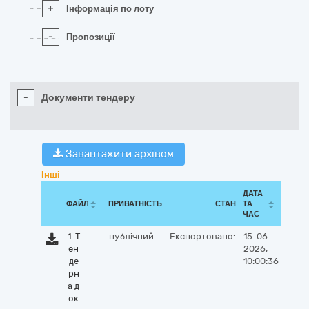
+
Інформація по лоту
-
Пропозиції
-
Документи тендеру
Завантажити архівом
Інші
ДАТА
ФАЙЛ
ПРИВАТНІСТЬ
СТАН
ТА
ЧАС
1. Т
публічний
Експортовано:
15-06-
ен
2026,
де
10:00:36
рн
а д
ок