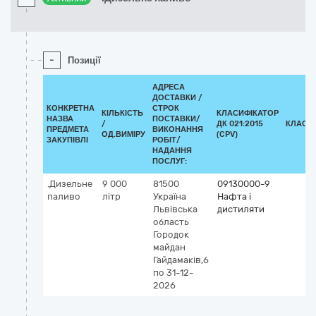
-
Позиції
АДРЕСА
ДОСТАВКИ /
КОНКРЕТНА
СТРОК
КІЛЬКІСТЬ
КЛАСИФІКАТОР
НАЗВА
ПОСТАВКИ/
/
ДК 021:2015
КЛАСИ
ПРЕДМЕТА
ВИКОНАННЯ
ОД.ВИМІРУ
(CPV)
ЗАКУПІВЛІ
РОБІТ/
НАДАННЯ
ПОСЛУГ:
.Дизельне
9 000
81500
09130000-9
паливо
літр
Україна
Нафта і
Львівська
дистиляти
область
Городок
майдан
Гайдамаків,6
по 31-12-
2026