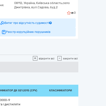
08112,
Україна
,
Київська область,
село
ня:
Дмитрівка,
вул.Садова, буд.2
0
Витяг про відсутність судимості
Реєстр корупційних порушників
+
-
відкрити всі
закрити всі
ФІКАТОР ДК 021:2015 (CPV)
КЛАСИФІКАТОРИ
0000-9
а і дистиляти