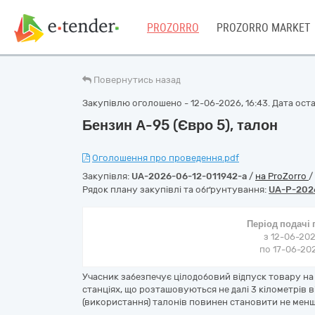
PROZORRO
PROZORRO MARKET
Повернутись назад
Закупівлю оголошено - 12-06-2026, 16:43. Дата остан
Бензин А-95 (Євро 5), талон
Оголошення про проведення.pdf
Закупівля:
UA-2026-06-12-011942-a
/
на ProZorro
/
Рядок плану закупівлі та обґрунтування:
UA-P-202
Період подачі
з 12-06-202
по 17-06-202
Учасник забезпечує цілодобовий відпуск товару н
станціях, що розташовуються не далі 3 кілометрів ві
(використання) талонів повинен становити не менше