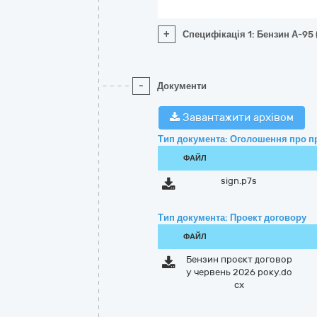
+
Специфікація 1: Бензин А-95 
-
Документи
Завантажити архівом
Тип документа: Оголошення про п
ФАЙЛ
sign.p7s
Тип документа: Проект договору
ФАЙЛ
Бензин проєкт договор
у червень 2026 року.do
cx