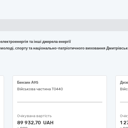
 електроенергія та інші джерела енергії
ри, молоді, спорту та національно-патріотичного виховання Дмитрівсь
Бензин А95
Диз
Військова частина Т0440
Війс
Очікувана вартість
Очік
89 932,70 UAH
1 2