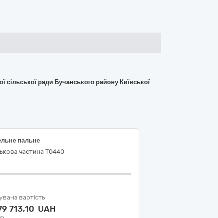
кої сільської ради Бучанського району Київської
ельне пальне
ькова частина Т0440
увана вартість
79 713,10 UAH