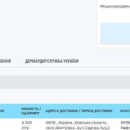
Місцезнаходжен
ШЕННЯ
ДЕРЖАУДИТСЛУЖБА УКРАЇНИ
КІЛЬКІСТЬ /
ВЛІ
АДРЕСА ДОСТАВКИ / ПЕРІОД ДОСТАВКИ
КЛАСИ
ОД.ВИМІРУ
2 000
08112
,
Україна
,
Київська область
,
0913
літр
село Дмитрівка
,
вул.Садова, буд.2
Нафт