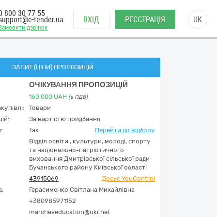
0 800 30 77 55
support@e-tender.ua
ВХІД
РЕЄСТРАЦІЯ
UK
Замовити дзвінок
ЗАПИТ (ЦІНИ) ПРОПОЗИЦІЙ
ОЧІКУВАННЯ ПРОПОЗИЦІЙ
160 000
UAH
(з ПДВ)
купівлі:
Товари
ій:
За вартістю придбання
:
Так
Перейти до відбору
Відділ освіти , культури, молоді, спорту
та національно-патріотичного
виховання Дмитрівської сільської ради
Бучанського району Київської області
43915069
Досьє YouControl
а:
Герасименко Світлана Михайлівна
+380985971152
marcheseducation@ukr.net