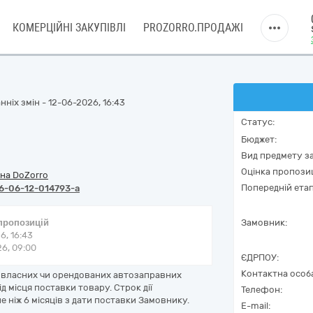
КОМЕРЦІЙНІ ЗАКУПІВЛІ
PROZORRO.ПРОДАЖІ
ніх змін - 12-06-2026, 16:43
Статус:
Бюджет:
Вид предмету за
Оцінка пропозиц
на DoZorro
Попередній етап
6-06-12-014793-a
 пропозицій
Замовник:
6, 16:43
6, 09:00
ЄДРПОУ:
Контактна особ
а власних чи орендованих автозаправних
д місця поставки товару. Строк дії
Телефон:
 ніж 6 місяців з дати поставки Замовнику.
E-mail: