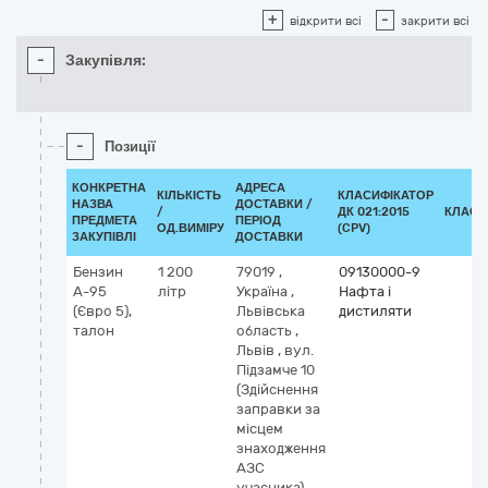
+
-
відкрити всі
закрити всі
-
Закупівля:
-
Позиції
КОНКРЕТНА
АДРЕСА
КІЛЬКІСТЬ
КЛАСИФІКАТОР
НАЗВА
ДОСТАВКИ /
/
ДК 021:2015
КЛАСИ
ПРЕДМЕТА
ПЕРІОД
ОД.ВИМІРУ
(CPV)
ЗАКУПІВЛІ
ДОСТАВКИ
Бензин
1 200
79019
,
09130000-9
А-95
літр
Україна
,
Нафта і
(Євро 5),
Львівська
дистиляти
талон
область
,
Львів
,
вул.
Підзамче 10
(Здійснення
заправки за
місцем
знаходження
АЗС
учасника)