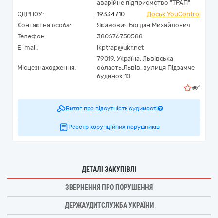
аварійне підприємство "ТРАП"
ЄДРПОУ:
19334710
Досьє YouControl
Контактна особа:
Якимович Богдан Михайлович
Телефон:
380676750588
E-mail:
lkptrap@ukr.net
79019,
Україна
,
Львівська
Місцезнаходження:
область,
Львів,
вулиця Підзамче
будинок 10
1
Витяг про відсутність судимості
Реєстр корупційних порушників
ДЕТАЛІ ЗАКУПІВЛІ
ЗВЕРНЕННЯ ПРО ПОРУШЕННЯ
ДЕРЖАУДИТСЛУЖБА УКРАЇНИ