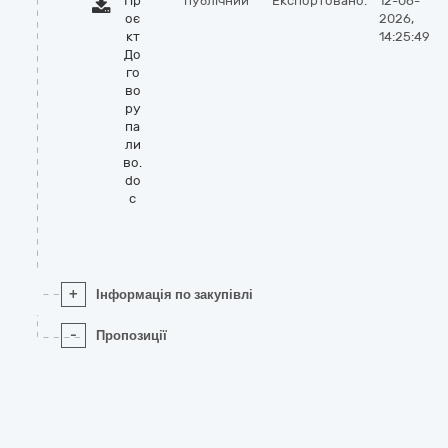
Пр
публічний
Експортовано:
12-06-
оє
2026,
кт
14:25:49
До
го
во
ру
па
ли
во.
do
c
+
Інформація по закупівлі
-
Пропозиції