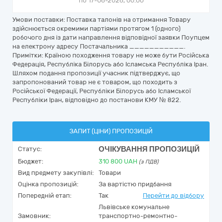
по 17-06-2026, 00:00
Умови поставки: Поставка талонів на отримання Товару
здійснюється окремими партіями протягом 1 (одного)
робочого дня із дати направлення відповідної заявки Поупцем
на електрону адресу Постачальника ___________.
Примітки: Країною походження товару не може бути Російська
Федерація, Республіка Білорусь або Ісламська Республіка Іран.
Шляхом подання пропозиції учасник підтверджує, що
запропонований товар не є товаром, що походить з
Російської Федерації, Республіки Білорусь або Ісламської
Республіки Іран, відповідно до постанови КМУ № 822.
ЗАПИТ (ЦІНИ) ПРОПОЗИЦІЙ
ОЧІКУВАННЯ ПРОПОЗИЦІЙ
Статус:
Бюджет:
310 800
UAH
(з ПДВ)
Вид предмету закупівлі:
Товари
Оцінка пропозицій:
За вартістю придбання
Попередній етап:
Так
Перейти до відбору
Львівське комунальне
Замовник:
транспортно-ремонтно-