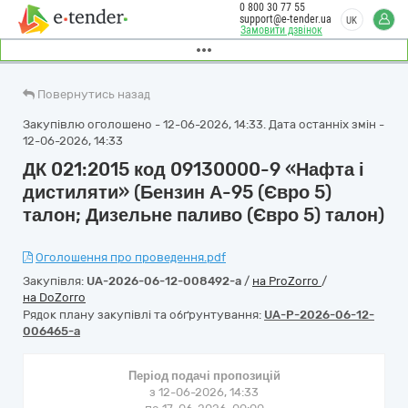
0 800 30 77 55
support@e-tender.ua
UK
Замовити дзвінок
Повернутись назад
Закупівлю оголошено - 12-06-2026, 14:33. Дата останніх змін -
12-06-2026, 14:33
ДК 021:2015 код 09130000-9 «Нафта і
дистиляти» (Бензин А-95 (Євро 5)
талон; Дизельне паливо (Євро 5) талон)
Оголошення про проведення.pdf
Закупівля:
UA-2026-06-12-008492-a
/
на ProZorro
/
на DoZorro
Рядок плану закупівлі та обґрунтування:
UA-P-2026-06-12-
006465-a
Період подачі пропозицій
з 12-06-2026, 14:33