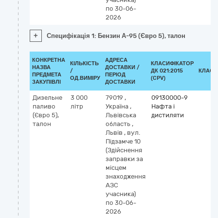
по 30-06-
2026
+
Специфікація 1: Бензин А-95 (Євро 5), талон
КОНКРЕТНА
АДРЕСА
КІЛЬКІСТЬ
КЛАСИФІКАТОР
НАЗВА
ДОСТАВКИ /
/
ДК 021:2015
КЛАСИ
ПРЕДМЕТА
ПЕРІОД
ОД.ВИМІРУ
(CPV)
ЗАКУПІВЛІ
ДОСТАВКИ
Дизельне
3 000
79019
,
09130000-9
паливо
літр
Україна
,
Нафта і
(Євро 5),
Львівська
дистиляти
талон
область
,
Львів
,
вул.
Підзамче 10
(Здійснення
заправки за
місцем
знаходження
АЗС
учасника)
по 30-06-
2026