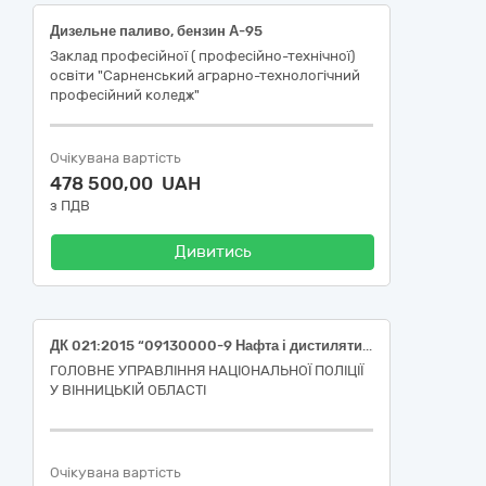
Дизельне паливо, бензин А-95
Заклад професійної ( професійно-технічної)
освіти "Сарненський аграрно-технологічний
професійний коледж"
Очікувана вартість
478 500,00 UAH
з ПДВ
Дивитись
ДК 021:2015 “09130000-9 Нафта і дистиляти” (бензин А-95 та дизельне паливо)
ГОЛОВНЕ УПРАВЛІННЯ НАЦІОНАЛЬНОЇ ПОЛІЦІЇ
У ВІННИЦЬКІЙ ОБЛАСТІ
Очікувана вартість