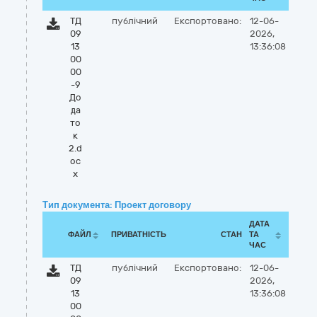
ТД
публічний
Експортовано:
12-06-
09
2026,
13
13:36:08
00
00
-9
До
да
то
к
2.d
oc
x
Тип документа: Проект договору
ДАТА
ФАЙЛ
ПРИВАТНІСТЬ
СТАН
ТА
ЧАС
ТД
публічний
Експортовано:
12-06-
09
2026,
13
13:36:08
00