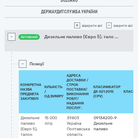
DOZORRO
ДЕРЖАУДИТСЛУЖБА УКРАЇНИ
+
-
відкрити всі
закрити всі
-
Дизельне паливо (Євро 5), тало
...
Активний
-
Позиції
АДРЕСА
ДОСТАВКИ /
КОНКРЕТНА
СТРОК
КІЛЬКІСТЬ
КЛАСИФІКАТОР
НАЗВА
ПОСТАВКИ/
/
ДК 021:2015
КЛАСИФ
ПРЕДМЕТА
ВИКОНАННЯ
ОД.ВИМІРУ
(CPV)
ЗАКУПІВЛІ
РОБІТ/
НАДАННЯ
ПОСЛУГ:
Дизельне
15 000
39803
09134200-9
паливо
літр
Україна
Дизельне
(Євро 5),
Полтавська
паливо
талон
область