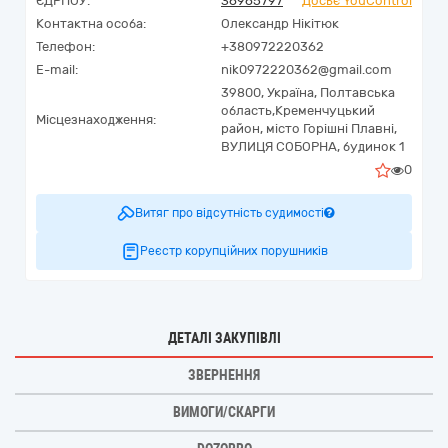
ЄДРПОУ:
36965797
Досьє YouControl
Контактна особа:
Олександр Нікітюк
Телефон:
+380972220362
E-mail:
nik0972220362@gmail.com
39800,
Україна
,
Полтавська
область,
Кременчуцький
Місцезнаходження:
район, місто Горішні Плавні,
ВУЛИЦЯ СОБОРНА, будинок 1
0
Витяг про відсутність судимості
Реєстр корупційних порушників
ДЕТАЛІ ЗАКУПІВЛІ
ЗВЕРНЕННЯ
ВИМОГИ/СКАРГИ