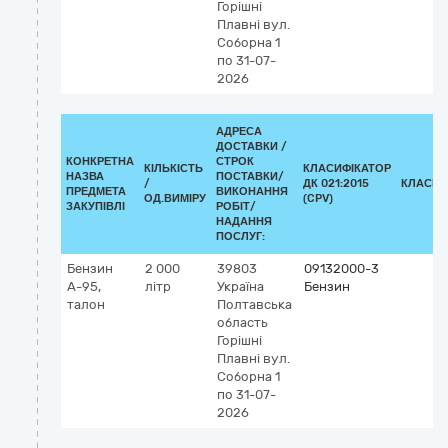
Горішні
Плавні
вул.
Соборна 1
по 31-07-
2026
АДРЕСА
ДОСТАВКИ /
КОНКРЕТНА
СТРОК
КІЛЬКІСТЬ
КЛАСИФІКАТОР
НАЗВА
ПОСТАВКИ/
/
ДК 021:2015
КЛАСИФ
ПРЕДМЕТА
ВИКОНАННЯ
ОД.ВИМІРУ
(CPV)
ЗАКУПІВЛІ
РОБІТ/
НАДАННЯ
ПОСЛУГ:
Бензин
2 000
39803
09132000-3
А-95,
літр
Україна
Бензин
талон
Полтавська
область
Горішні
Плавні
вул.
Соборна 1
по 31-07-
2026