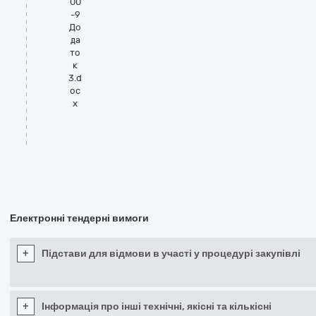
00
-9
До
да
то
к
3.d
oc
x
Електронні тендерні вимоги
+
Підстави для відмови в участі у процедурі закупівлі
+
Інформація про інші технічні, якісні та кількісні