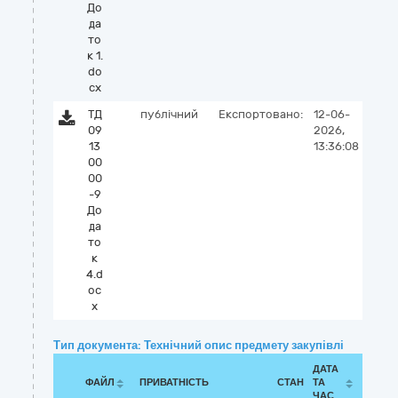
До
да
то
к 1.
do
cx
ТД
публічний
Експортовано:
12-06-
09
2026,
13
13:36:08
00
00
-9
До
да
то
к
4.d
oc
x
Тип документа: Технічний опис предмету закупівлі
ДАТА
ФАЙЛ
ПРИВАТНІСТЬ
СТАН
ТА
ЧАС