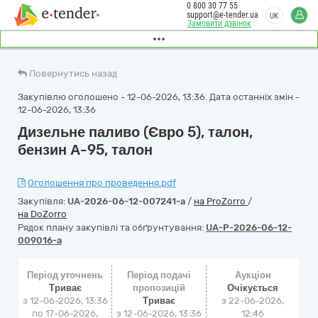
0 800 30 77 55
support@e-tender.ua
UK
Замовити дзвінок
Повернутись назад
Закупівлю оголошено - 12-06-2026, 13:36. Дата останніх змін -
12-06-2026, 13:36
Дизельне паливо (Євро 5), талон,
бензин А-95, талон
Оголошення про проведення.pdf
Закупівля:
UA-2026-06-12-007241-a
/
на ProZorro
/
на DoZorro
Рядок плану закупівлі та обґрунтування:
UA-P-2026-06-12-
009016-a
Період уточнень
Період подачі
Аукціон
Триває
пропозицій
Очікується
з 12-06-2026, 13:36
Триває
з
22-06-2026,
по 17-06-2026,
з 12-06-2026, 13:36
12:46