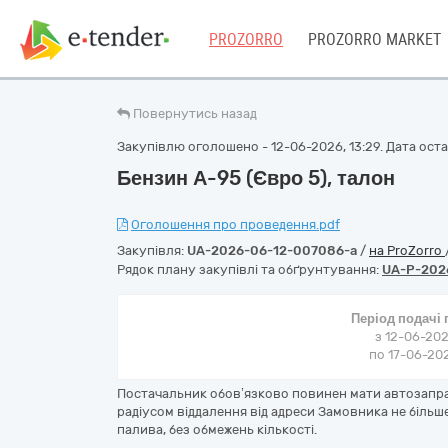
PROZORRO
PROZORRO MARKET
Повернутись назад
Закупівлю оголошено - 12-06-2026, 13:29. Дата остан
Бензин А-95 (Євро 5), талон
Оголошення про проведення.pdf
Закупівля:
UA-2026-06-12-007086-a
/
на ProZorro
Рядок плану закупівлі та обґрунтування:
UA-P-202
Період подачі
з 12-06-202
по 17-06-202
Постачальник обов’язково повинен мати автозаправн
радіусом віддалення від адреси Замовника не більш
палива, без обмежень кількості.