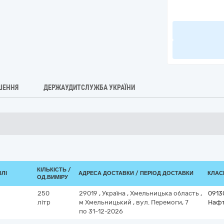
ШЕННЯ
ДЕРЖАУДИТСЛУЖБА УКРАЇНИ
КІЛЬКІСТЬ /
ВЛІ
АДРЕСА ДОСТАВКИ / ПЕРІОД ДОСТАВКИ
КЛАСИ
ОД.ВИМІРУ
250
29019
,
Україна
,
Хмельницька область
,
0913
літр
м Хмельницький
,
вул. Перемоги, 7
Нафт
по 31-12-2026