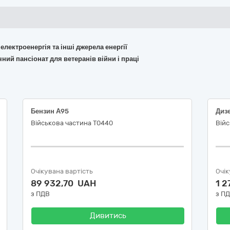
 електроенергія та інші джерела енергії
ний пансіонат для ветеранів війни і праці
Бензин А95
Диз
Військова частина Т0440
Війс
Очікувана вартість
Очік
89 932,70 UAH
1 2
з ПДВ
з П
Дивитись