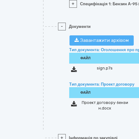
+
Специфікація 1: Бензин А-95 
-
Документи
Завантажити архівом
Тип документа: Оголошення про п
ФАЙЛ
sign.p7s
Тип документа: Проект договору
ФАЙЛ
Проект договору бензи
н.docx
+
Інформація по закупівлі