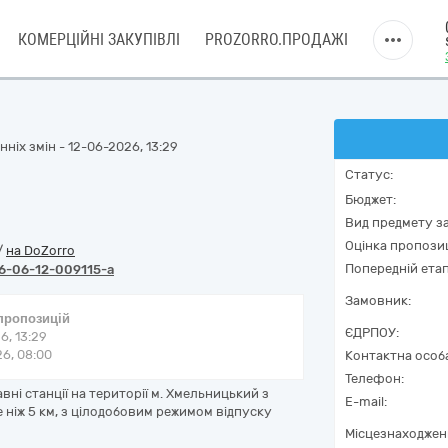
КОМЕРЦІЙНІ ЗАКУПІВЛІ
PROZORRO.ПРОДАЖІ
ніх змін - 12-06-2026, 13:29
Статус:
Бюджет:
Вид предмету за
Оцінка пропозиц
/
на DoZorro
Попередній етап
6-06-12-009115-a
Замовник:
 пропозицій
ЄДРПОУ:
6, 13:29
6, 08:00
Контактна особ
Телефон:
і станції на території м. Хмельницький з
E-mail:
е ніж 5 км, з цілодобовим режимом відпуску
Місцезнаходжен