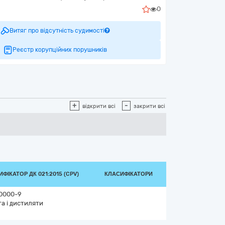
0
Витяг про відсутність судимості
Реєстр корупційних порушників
+
-
відкрити всі
закрити всі
ФІКАТОР ДК 021:2015 (CPV)
КЛАСИФІКАТОРИ
0000-9
а і дистиляти