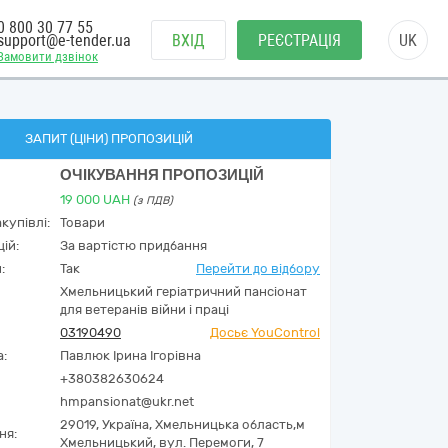
0 800 30 77 55
support@e-tender.ua
ВХІД
РЕЄСТРАЦІЯ
UK
Замовити дзвінок
ЗАПИТ (ЦІНИ) ПРОПОЗИЦІЙ
ОЧІКУВАННЯ ПРОПОЗИЦІЙ
19 000
UAH
(з ПДВ)
купівлі:
Товари
ій:
За вартістю придбання
:
Так
Перейти до відбору
Хмельницький геріатричний пансіонат
для ветеранів війни і праці
03190490
Досьє YouControl
а:
Павлюк Ірина Ігорівна
+380382630624
hmpansionat@ukr.net
29019,
Україна
,
Хмельницька область,
м
ня:
Хмельницький,
вул. Перемоги, 7