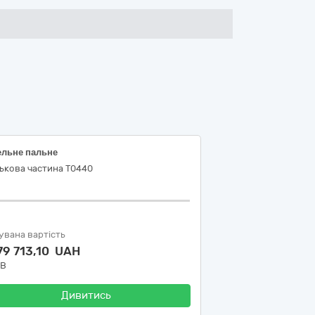
ельне пальне
ькова частина Т0440
увана вартість
79 713,10 UAH
ДВ
Дивитись