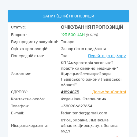
ЗАПИТ (ЦІНИ) ПРОПОЗИЦІЙ
ОЧІКУВАННЯ ПРОПОЗИЦІЙ
Статус:
Бюджет:
193 500
UAH
(з ПДВ)
Вид предмету закупівлі:
Товари
Оцінка пропозицій:
За вартістю придбання
Попередній етап:
Так
Перейти до відбору
КП "Амбулаторія загальної
практики сімейної медицини"
Замовник:
Щирецької селищної ради
Львівського району Львівської
області"
ЄДРПОУ:
41894875
Досьє YouControl
Контактна особа:
Федан Іван Степанович
Телефон:
+380986627634
E-mail:
fedan.tender@gmail.com
81160,
Україна
,
Львівська
Місцезнаходження:
область,
Щирець,
вул. Зелена,
буд.1