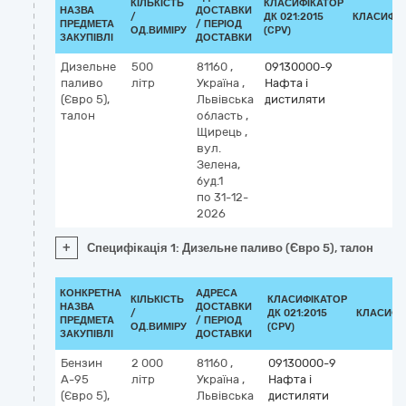
КІЛЬКІСТЬ
КЛАСИФІКАТОР
НАЗВА
ДОСТАВКИ
/
ДК 021:2015
КЛАСИФІ
ПРЕДМЕТА
/ ПЕРІОД
ОД.ВИМІРУ
(CPV)
ЗАКУПІВЛІ
ДОСТАВКИ
Дизельне
500
81160
,
09130000-9
паливо
літр
Україна
,
Нафта і
(Євро 5),
Львівська
дистиляти
талон
область
,
Щирець
,
вул.
Зелена,
буд.1
по 31-12-
2026
+
Специфікація 1: Дизельне паливо (Євро 5), талон
КОНКРЕТНА
АДРЕСА
КІЛЬКІСТЬ
КЛАСИФІКАТОР
НАЗВА
ДОСТАВКИ
/
ДК 021:2015
КЛАСИФІ
ПРЕДМЕТА
/ ПЕРІОД
ОД.ВИМІРУ
(CPV)
ЗАКУПІВЛІ
ДОСТАВКИ
Бензин
2 000
81160
,
09130000-9
А-95
літр
Україна
,
Нафта і
(Євро 5),
Львівська
дистиляти