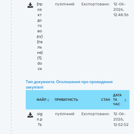
(пр
публічний
Експортовано:
12-06-
оє
2026,
кт
12:48:36
до
го
во
ру)
(па
ль
не)
(1).
do
cx
Тип документа: Оголошення про проведення
закупівлі
ДАТА
ФАЙЛ
ПРИВАТНІСТЬ
СТАН
ТА
ЧАС
sig
публічний
Експортовано:
12-06-
n.p
2026,
7s
12:52:52