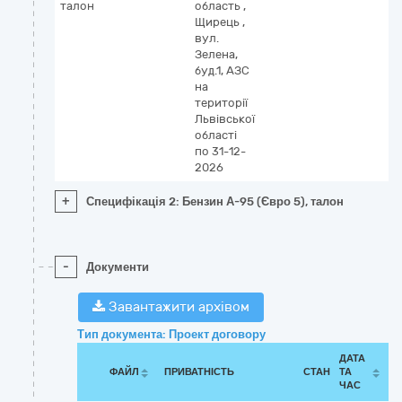
талон
область
,
Щирець
,
вул.
Зелена,
буд.1, АЗС
на
території
Львівської
області
по 31-12-
2026
+
Специфікація 2: Бензин А-95 (Євро 5), талон
-
Документи
Завантажити архівом
Тип документа: Проект договору
ДАТА
ФАЙЛ
ПРИВАТНІСТЬ
СТАН
ТА
ЧАС