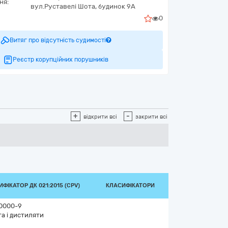
ня:
вул.Руставелі Шота, будинок 9А
0
Витяг про відсутність судимості
Реєстр корупційних порушників
+
-
відкрити всі
закрити всі
ФІКАТОР ДК 021:2015 (CPV)
КЛАСИФІКАТОРИ
0000-9
а і дистиляти