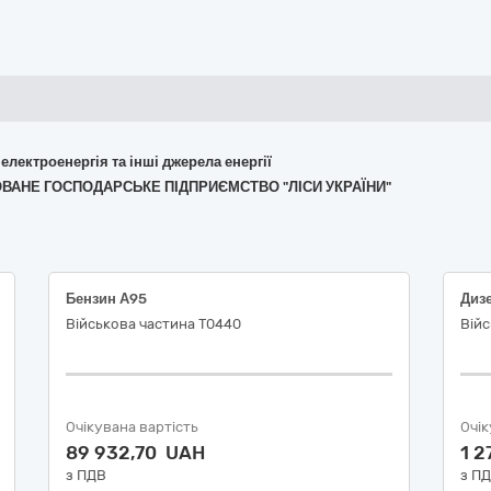
 електроенергія та інші джерела енергії
ЗОВАНЕ ГОСПОДАРСЬКЕ ПІДПРИЄМСТВО "ЛІСИ УКРАЇНИ"
Бензин А95
Диз
Військова частина Т0440
Війс
Очікувана вартість
Очік
89 932,70 UAH
1 2
з ПДВ
з П