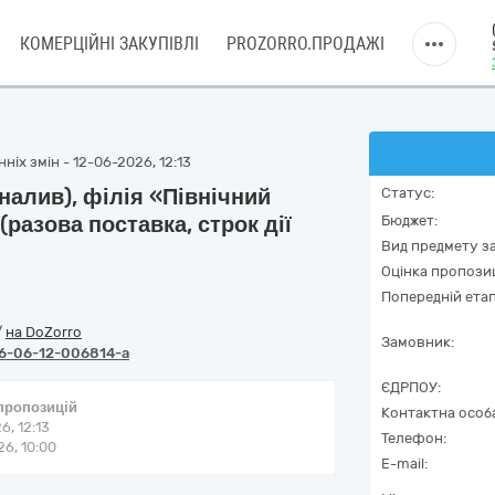
КОМЕРЦІЙНІ ЗАКУПІВЛІ
PROZORRO.ПРОДАЖІ
ніх змін - 12-06-2026, 12:13
налив), філія «Північний
Статус:
(разова поставка, строк дії
Бюджет:
Вид предмету за
Оцінка пропозиц
Попередній етап
/
на DoZorro
Замовник:
6-06-12-006814-a
ЄДРПОУ:
 пропозицій
Контактна особ
6, 12:13
Телефон:
6, 10:00
E-mail: