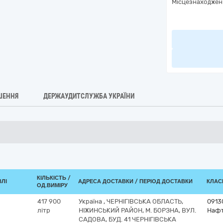
Місцезнаходжен
ШЕННЯ
ДЕРЖАУДИТСЛУЖБА УКРАЇНИ
КІЛЬКІСТЬ /
ВЛІ
АДРЕСА ДОСТАВКИ / ПЕРІОД ДОСТАВКИ
КЛАСИ
ОД.ВИМІРУ
417 900
Україна
,
ЧЕРНІГІВСЬКА ОБЛАСТЬ,
0913
літр
НІЖИНСЬКИЙ РАЙОН, М. БОРЗНА, ВУЛ.
Нафт
САДОВА, БУД. 41 ЧЕРНІГІВСЬКА