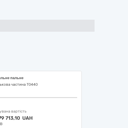
ельне пальне
ькова частина Т0440
увана вартість
79 713,10 UAH
ДВ