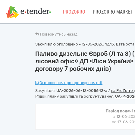
PROZORRO
PROZORRO MARKET
Повернутись назад
Закупівлю оголошено - 12-06-2026, 12:13. Дата остан
Паливо дизельне Євро5 (Л та З) (
лісовий офіс» ДП «Ліси України» 
договору 7 робочих днів)
Оголошення про проведення.pdf
Закупівля:
UA-2026-06-12-005642-a
/
на ProZorro
Рядок плану закупівлі та обґрунтування:
UA-P-202
Період подачі
з 12-06-202
по 17-06-202