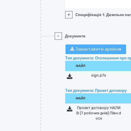
+
Специфікація 1: Дизельне пал
-
Документи
Завантажити архівом
Тип документа: Оголошення про п
ФАЙЛ
sign.p7s
Тип документа: Проект договору
ФАЙЛ
Проект договору НАЛИ
В (7 робочих днів) Півн.d
ocx