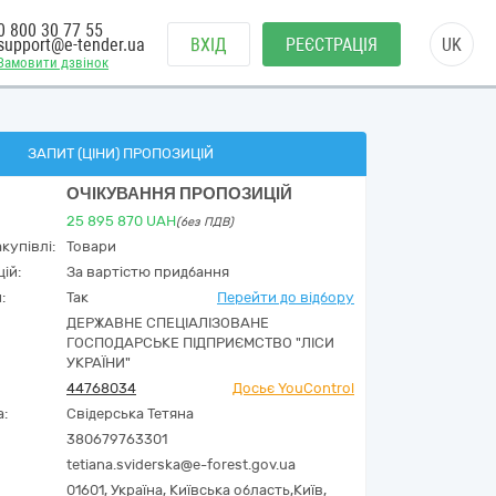
0 800 30 77 55
support@e-tender.ua
ВХІД
РЕЄСТРАЦІЯ
UK
Замовити дзвінок
ЗАПИТ (ЦІНИ) ПРОПОЗИЦІЙ
ОЧІКУВАННЯ ПРОПОЗИЦІЙ
25 895 870
UAH
(без ПДВ)
купівлі:
Товари
ій:
За вартістю придбання
:
Так
Перейти до відбору
ДЕРЖАВНЕ СПЕЦІАЛІЗОВАНЕ
ГОСПОДАРСЬКЕ ПІДПРИЄМСТВО "ЛІСИ
УКРАЇНИ"
44768034
Досьє YouControl
а:
Свідерська Тетяна
380679763301
tetiana.sviderska@e-forest.gov.ua
01601,
Україна
,
Київська область,
Київ,