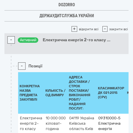
DOZORRO
ДЕРЖАУДИТСЛУЖБА УКРАЇНИ
+
-
відкрити всі
закрити всі
-
Електрична енергія 2-го класу
...
Активний
-
Позиції
АДРЕСА
ДОСТАВКИ /
КОНКРЕТНА
СТРОК
КЛАСИФІКАТОР
НАЗВА
КІЛЬКІСТЬ /
ПОСТАВКИ/
ДК 021:2015
КЛ
ПРЕДМЕТА
ОД.ВИМІРУ
ВИКОНАННЯ
(CPV)
ЗАКУПІВЛІ
РОБІТ/
НАДАННЯ
ПОСЛУГ:
Електрична
10 000 000
04119
Україна
09310000-5
енергія 2-
кіловат-
Київська
Електрична
го класу
година
область
Київ
енергія