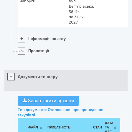
напруги
вул.
Дегтярівська,
38-44
по 31-12-
2027
+
Інформація по лоту
-
Пропозиції
-
Документи тендеру
Завантажити архівом
Тип документа: Оголошення про проведення
закупівлі
ДАТА
ФАЙЛ
ПРИВАТНІСТЬ
СТАН
ТА
ЧАС