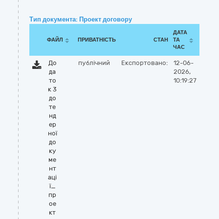
Тип документа: Проект договору
ДАТА
ФАЙЛ
ПРИВАТНІСТЬ
СТАН
ТА
ЧАС
До
публічний
Експортовано:
12-06-
да
2026,
то
10:19:27
к 3
до
те
нд
ер
ної
до
ку
ме
нт
аці
ї_
пр
ое
кт