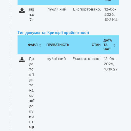
sig
публічний
Експортовано:
12-06-
n.p
2026,
7s
10:21:14
Тип документа: Критерії прийнятності
ДАТА
ФАЙЛ
ПРИВАТНІСТЬ
СТАН
ТА
ЧАС
До
публічний
Експортовано:
12-06-
да
2026,
то
10:19:27
к 1
до
те
нд
ер
ної
до
ку
ме
нт
аці