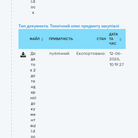
ї.d
oc
x
Тип документа: Технічний опис предмету закупівлі
ДАТА
ФАЙЛ
ПРИВАТНІСТЬ
СТАН
ТА
ЧАС
До
публічний
Експортовано:
12-06-
да
2026,
то
10:19:27
к 2
до
те
нд
ер
ної
до
ку
ме
нт
аці
ї.d
oc