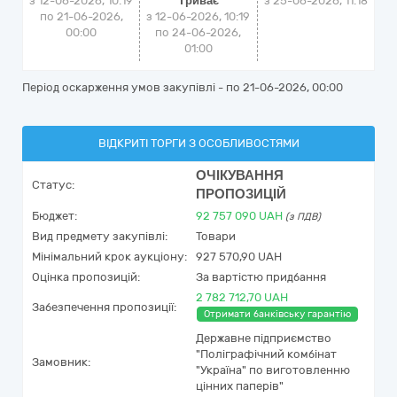
з 12-06-2026, 10:19
Триває
з
25-06-2026, 11:18
по 21-06-2026,
з 12-06-2026, 10:19
00:00
по 24-06-2026,
01:00
Період оскарження умов закупівлі - по
21-06-2026, 00:00
ВІДКРИТІ ТОРГИ З ОСОБЛИВОСТЯМИ
ОЧІКУВАННЯ
Статус:
ПРОПОЗИЦІЙ
Бюджет:
92 757 090
UAH
(з ПДВ)
Вид предмету закупівлі:
Товари
Мінімальний крок аукціону:
927 570,90 UAH
Оцінка пропозицій:
За вартістю придбання
2 782 712,70 UAH
Забезпечення пропозиції:
Отримати банківську гарантію
Державне підприємство
"Поліграфічний комбінат
Замовник:
"Україна" по виготовленню
цінних паперів"