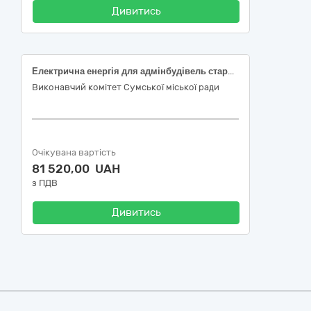
Дивитись
Електрична енергія для адмінбудівель старостинських округів
Виконавчий комітет Сумської міської ради
Очікувана вартість
81 520,00 UAH
з ПДВ
Дивитись