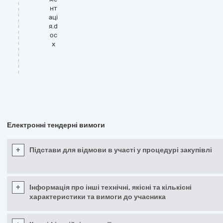
нт
аці
я.d
oc
x
Електронні тендерні вимоги
+
Підстави для відмови в участі у процедурі закупівлі
+
Інформація про інші технічні, якісні та кількісні
характеристики та вимоги до учасника