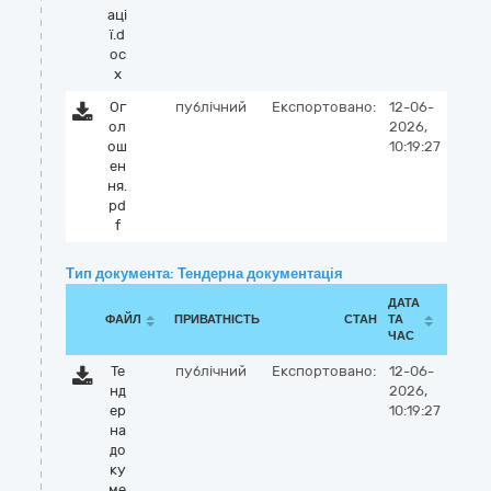
аці
ї.d
oc
x
Ог
публічний
Експортовано:
12-06-
ол
2026,
ош
10:19:27
ен
ня.
pd
f
Тип документа: Тендерна документація
ДАТА
ФАЙЛ
ПРИВАТНІСТЬ
СТАН
ТА
ЧАС
Те
публічний
Експортовано:
12-06-
нд
2026,
ер
10:19:27
на
до
ку
ме