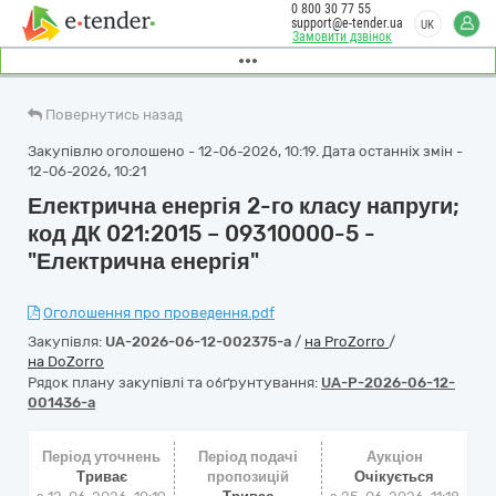
0 800 30 77 55
support@e-tender.ua
UK
Замовити дзвінок
Повернутись назад
Закупівлю оголошено - 12-06-2026, 10:19. Дата останніх змін -
12-06-2026, 10:21
Електрична енергія 2-го класу напруги;
код ДК 021:2015 – 09310000-5 -
"Електрична енергія"
Оголошення про проведення.pdf
Закупівля:
UA-2026-06-12-002375-a
/
на ProZorro
/
на DoZorro
Рядок плану закупівлі та обґрунтування:
UA-P-2026-06-12-
001436-a
Період уточнень
Період подачі
Аукціон
Триває
пропозицій
Очікується