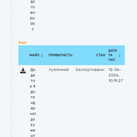
до
го
во
ру.
do
c
Інші
ДАТА
ФАЙЛ
ПРИВАТНІСТЬ
СТАН
ТА
ЧАС
До
публічний
Експортовано:
12-06-
да
2026,
то
10:19:27
к 4
до
те
нд
ер
ної
до
ку
ме
нт