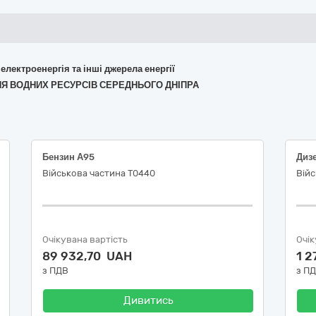
 електроенергія та інші джерела енергії
ННЯ ВОДНИХ РЕСУРСІВ СЕРЕДНЬОГО ДНІПРА
Бензин А95
Диз
Військова частина Т0440
Війс
Очікувана вартість
Очік
89 932,70 UAH
1 2
з ПДВ
з П
Дивитись