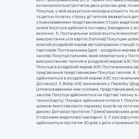
встановлюється протягом двох робочих днів, почи
Покупця, у якій вказується необхідна кількість та
та датою початку строку дії талонів вважається д
уповноваженими представниками Сторін видаткової
зобов’язується здійснити поставку (передання у вл
включно. 5. Постачальник зобов’язується безоплат
використання усіх карток (талонів) Покупцем шлях
власній роздрібній мережі автозаправних станцій т
партнерів Постачальника (далі – роздрібна мережа 
засобів Покупця пальним, який зберігається у Пос
використанням талонів в роздрібній мережі АЗС По
Покупця в роздрібній мережі АЗС Постачальника зд
пред’явлення представниками Покупця талонів. 8.
здійснюється в роздрібній мережі АЗС постачальника
Договору). 9. Вибір АЗС визначених у Переліку (До
(уповноваженими ним особами, представниками) на
засобів Покупця здійснюється на підставі талону в 
талоні/картці. Порядок здійснення оплати 1. Покуп
шляхом безготівкового переказу коштів на поточни
даному Договорі протягом 7 (семи) банківських днів
Сторонами видаткової накладної. 2. У разі відсутн
здійснюється протягом 30 днів з дати отримання По