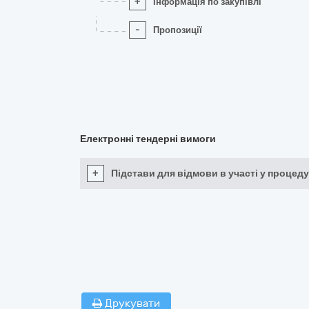
+
Інформація по закупівлі
-
Пропозиції
Електронні тендерні вимоги
+
Підстави для відмови в участі у процеду
Друкувати