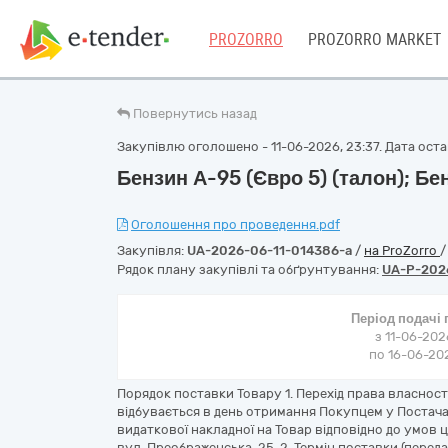
PROZORRO
PROZORRO MARKET
Повернутись назад
Закупівлю оголошено - 11-06-2026, 23:37. Дата остан
Бензин А-95 (Євро 5) (талон); Бе
Оголошення про проведення.pdf
Закупівля:
UA-2026-06-11-014386-a
/
на ProZorro
Рядок плану закупівлі та обґрунтування:
UA-P-202
Період подачі
з 11-06-202
по 16-06-202
Порядок поставки Товару 1. Перехід права власнос
відбувається в день отримання Покупцем у Постач
видаткової накладної на Товар відповідно до умов ц
вул. Преображенська, 25. 2. Термін поставки (передач