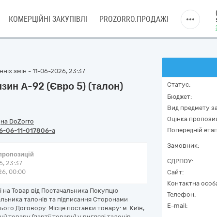
КОМЕРЦІЙНІ ЗАКУПІВЛІ
PROZORRO.ПРОДАЖІ
ніх змін - 11-06-2026, 23:37
нзин А-92 (Євро 5) (талон)
Статус:
Бюджет:
Вид предмету за
Оцінка пропозиц
/
на DoZorro
Попередній етап
6-06-11-017806-a
Замовник:
 пропозицій
ЄДРПОУ:
6, 23:37
6, 00:00
Сайт:
Контактна особ
ті на Товар від Постачальника Покупцю
Телефон:
альника талонів та підписання Сторонами
E-mail:
ього Договору. Місце поставки товару: м. Київ,
і) товару (партії товару) у вигляді талонів