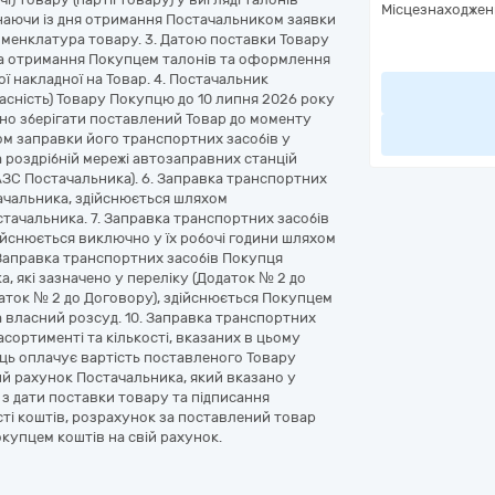
Місцезнаходжен
наючи із дня отримання Постачальником заявки
 номенклатура товару. 3. Датою поставки Товару
ата отримання Покупцем талонів та оформлення
 накладної на Товар. 4. Постачальник
асність) Товару Покупцю до 10 липня 2026 року
но зберігати поставлений Товар до моменту
ом заправки його транспортних засобів у
а роздрібній мережі автозаправних станцій
АЗС Постачальника). 6. Заправка транспортних
тачальника, здійснюється шляхом
стачальника. 7. Заправка транспортних засобів
ійснюється виключно у їх робочі години шляхом
 Заправка транспортних засобів Покупця
, які зазначено у переліку (Додаток № 2 до
даток № 2 до Договору), здійснюється Покупцем
 власний розсуд. 10. Заправка транспортних
асортименті та кількості, вказаних в цьому
ець оплачує вартість поставленого Товару
й рахунок Постачальника, який вказано у
 з дати поставки товару та підписання
ості коштів, розрахунок за поставлений товар
купцем коштів на свій рахунок.