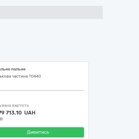
ельне пальне
ькова частина Т0440
увана вартість
79 713,10 UAH
ДВ
Дивитись