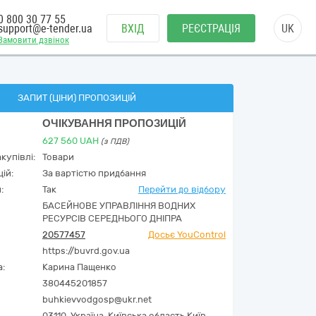
0 800 30 77 55
support@e-tender.ua
ВХІД
РЕЄСТРАЦІЯ
UK
Замовити дзвінок
ЗАПИТ (ЦІНИ) ПРОПОЗИЦІЙ
ОЧІКУВАННЯ ПРОПОЗИЦІЙ
627 560
UAH
(з ПДВ)
купівлі:
Товари
ій:
За вартістю придбання
:
Так
Перейти до відбору
БАСЕЙНОВЕ УПРАВЛІННЯ ВОДНИХ
РЕСУРСІВ СЕРЕДНЬОГО ДНІПРА
20577457
Досьє YouControl
https://buvrd.gov.ua
а:
Карина Пащенко
380445201857
buhkievvodgosp@ukr.net
03110,
Україна
,
Київська область,
Київ,