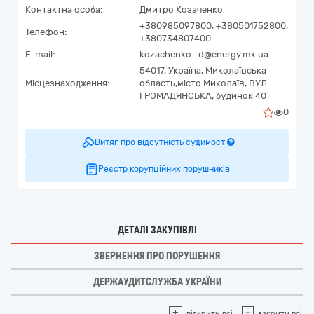
Контактна особа:
Дмитро Козаченко
+380985097800, +380501752800,
Телефон:
+380734807400
E-mail:
kozachenko_d@energy.mk.ua
54017,
Україна
,
Миколаївська
Місцезнаходження:
область,
місто Миколаїв,
ВУЛ.
ГРОМАДЯНСЬКА, будинок 40
0
Витяг про відсутність судимості
Реєстр корупційних порушників
ДЕТАЛІ ЗАКУПІВЛІ
ЗВЕРНЕННЯ ПРО ПОРУШЕННЯ
ДЕРЖАУДИТСЛУЖБА УКРАЇНИ
+
-
відкрити всі
закрити всі