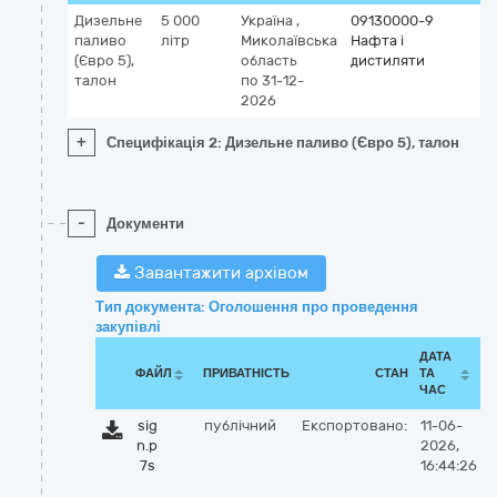
Дизельне
5 000
Україна
,
09130000-9
паливо
літр
Миколаївська
Нафта і
(Євро 5),
область
дистиляти
талон
по 31-12-
2026
+
Специфікація 2: Дизельне паливо (Євро 5), талон
-
Документи
Завантажити архівом
Тип документа: Оголошення про проведення
закупівлі
ДАТА
ФАЙЛ
ПРИВАТНІСТЬ
СТАН
ТА
ЧАС
sig
публічний
Експортовано:
11-06-
n.p
2026,
7s
16:44:26