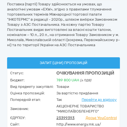
Поставка (партії) Товару здійснюється на умовах, що
аналогічні умовам «EXW», згідно з правилами тлумачення
торговельних термінів Міжнародної торгової палати
"ІНКОТЕРМС" в редакції - 2020р., шляхом вибірки Замовником
Товару з АЗС Постачальника. На кожну партію Товару
Постачальник видає виготовлені за власні кошти талони,
номіналом – 10 л., 20 л., на отримання Товару Замовником у м.
Миколаїв, Миколаївській області (зокрема, Первомайському р-
ні) та по території України на АЗС Постачальника
ЗАПИТ (ЦІНИ) ПРОПОЗИЦІЙ
ОЧІКУВАННЯ ПРОПОЗИЦІЙ
Статус:
Бюджет:
789 800
UAH
(з ПДВ)
Вид предмету закупівлі:
Товари
Оцінка пропозицій:
За вартістю придбання
Попередній етап:
Так
Перейти до відбору
АКЦІОНЕРНЕ ТОВАРИСТВО
Замовник:
"МИКОЛАЇВОБЛЕНЕРГО"
ЄДРПОУ:
23399393
Досьє YouControl
Сайт:
http://www.energy.mk.ua/