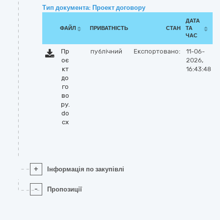
Тип документа: Проект договору
ДАТА
ФАЙЛ
ПРИВАТНІСТЬ
СТАН
ТА
ЧАС
Пр
публічний
Експортовано:
11-06-
оє
2026,
кт
16:43:48
до
го
во
ру.
do
cx
+
Інформація по закупівлі
-
Пропозиції