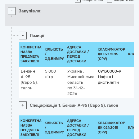
-
Закупівля:
-
Позиції
КОНКРЕТНА
АДРЕСА
КІЛЬКІСТЬ
КЛАСИФІКАТОР
НАЗВА
ДОСТАВКИ /
/
ДК 021:2015
КЛАС
ПРЕДМЕТА
ПЕРІОД
ОД.ВИМІРУ
(CPV)
ЗАКУПІВЛІ
ДОСТАВКИ
Бензин
5 000
Україна
,
09130000-9
А-95
літр
Миколаївська
Нафта і
(Євро 5),
область
дистиляти
талон
по 31-12-
2026
+
Специфікація 1: Бензин А-95 (Євро 5), талон
КОНКРЕТНА
АДРЕСА
КІЛЬКІСТЬ
КЛАСИФІКАТОР
НАЗВА
ДОСТАВКИ /
/
ДК 021:2015
КЛАС
ПРЕДМЕТА
ПЕРІОД
ОД.ВИМІРУ
(CPV)
ЗАКУПІВЛІ
ДОСТАВКИ