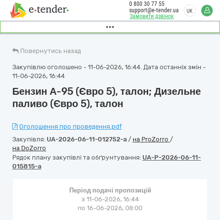
0 800 30 77 55
support@e-tender.ua
UK
Замовити дзвінок
Повернутись назад
Закупівлю оголошено - 11-06-2026, 16:44. Дата останніх змін -
11-06-2026, 16:44
Бензин А-95 (Євро 5), талон; Дизельне
паливо (Євро 5), талон
Оголошення про проведення.pdf
Закупівля:
UA-2026-06-11-012752-a
/
на ProZorro
/
на DoZorro
Рядок плану закупівлі та обґрунтування:
UA-P-2026-06-11-
015815-a
Період подачі пропозицій
з 11-06-2026, 16:44
по 16-06-2026, 08:00