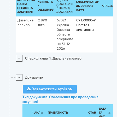
КОНКРЕТНА
АДРЕСА
КІЛЬКІСТЬ
КЛАСИФІКАТОР
НАЗВА
ДОСТАВКИ
/
ДК 021:2015
КЛАСИФІ
ПРЕДМЕТА
/ ПЕРІОД
ОД.ВИМІРУ
(CPV)
ЗАКУПІВЛІ
ДОСТАВКИ
Дизельне
2 890
67021
,
09130000-9
паливо
літр
Україна
,
Нафта і
Одеська
дистиляти
область
,
с.Чернове
по 31-12-
2026
+
Специфікація 1: Дизельне паливо
-
Документи
Завантажити архівом
Тип документа: Оголошення про проведення
закупівлі
ДАТА
ФАЙЛ
ПРИВАТНІСТЬ
СТАН
ТА
ЧАС