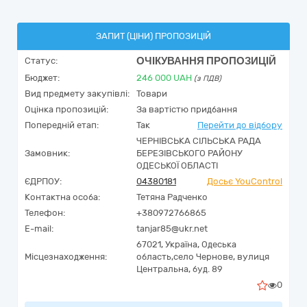
ЗАПИТ (ЦІНИ) ПРОПОЗИЦІЙ
ОЧІКУВАННЯ ПРОПОЗИЦІЙ
Статус:
Бюджет:
246 000
UAH
(з ПДВ)
Вид предмету закупівлі:
Товари
Оцінка пропозицій:
За вартістю придбання
Попередній етап:
Так
Перейти до відбору
ЧЕРНІВСЬКА СІЛЬСЬКА РАДА
Замовник:
БЕРЕЗІВСЬКОГО РАЙОНУ
ОДЕСЬКОЇ ОБЛАСТІ
ЄДРПОУ:
04380181
Досьє YouControl
Контактна особа:
Тетяна Радченко
Телефон:
+380972766865
E-mail:
tanjar85@ukr.net
67021,
Україна
,
Одеська
Місцезнаходження:
область,
село Чернове,
вулиця
Центральна, буд. 89
0