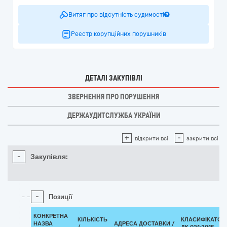
Витяг про відсутність судимості
Реєстр корупційних порушників
ДЕТАЛІ ЗАКУПІВЛІ
ЗВЕРНЕННЯ ПРО ПОРУШЕННЯ
ДЕРЖАУДИТСЛУЖБА УКРАЇНИ
+
-
відкрити всі
закрити всі
-
Закупівля:
-
Позиції
КОНКРЕТНА
КІЛЬКІСТЬ
КЛАСИФІКАТОР
НАЗВА
АДРЕСА ДОСТАВКИ /