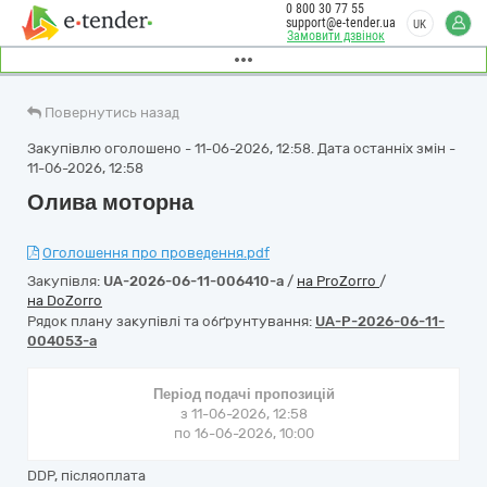
0 800 30 77 55
support@e-tender.ua
UK
Замовити дзвінок
Повернутись назад
Закупівлю оголошено - 11-06-2026, 12:58. Дата останніх змін -
11-06-2026, 12:58
Олива моторна
Оголошення про проведення.pdf
Закупівля:
UA-2026-06-11-006410-a
/
на ProZorro
/
на DoZorro
Рядок плану закупівлі та обґрунтування:
UA-P-2026-06-11-
004053-a
Період подачі пропозицій
з 11-06-2026, 12:58
по 16-06-2026, 10:00
DDP, післяоплата