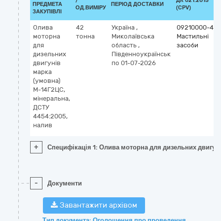
/
ДК 021:2015
ПРЕДМЕТА
ПЕРІОД ДОСТАВКИ
ОД.ВИМІРУ
(CPV)
ЗАКУПІВЛІ
Олива
42
Україна
,
09210000-4
моторна
тонна
Миколаївська
Мастильні
для
область
,
засоби
дизельних
Південноукраїнськ
двигунів
по 01-07-2026
марка
(умовна)
М-14Г2ЦС,
мінеральна,
ДСТУ
4454:2005,
налив
+
Специфікація 1: Олива моторна для дизельних двигун
-
Документи
Завантажити архівом
Тип документа: Оголошення про проведення