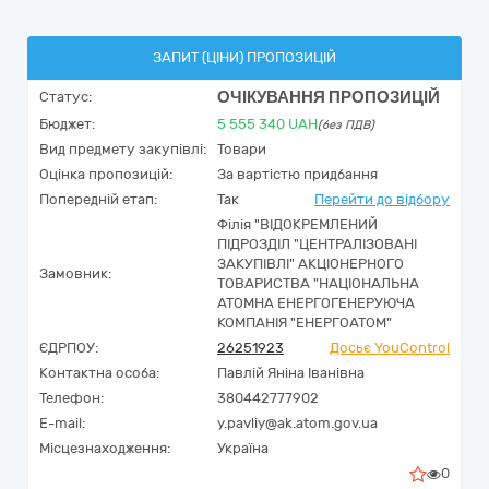
ЗАПИТ (ЦІНИ) ПРОПОЗИЦІЙ
ОЧІКУВАННЯ ПРОПОЗИЦІЙ
Статус:
Бюджет:
5 555 340
UAH
(без ПДВ)
Вид предмету закупівлі:
Товари
Оцінка пропозицій:
За вартістю придбання
Попередній етап:
Так
Перейти до відбору
Філія "ВІДОКРЕМЛЕНИЙ
ПІДРОЗДІЛ "ЦЕНТРАЛІЗОВАНІ
ЗАКУПІВЛІ" АКЦІОНЕРНОГО
Замовник:
ТОВАРИСТВА "НАЦІОНАЛЬНА
АТОМНА ЕНЕРГОГЕНЕРУЮЧА
КОМПАНІЯ "ЕНЕРГОАТОМ"
ЄДРПОУ:
26251923
Досьє YouControl
Контактна особа:
Павлій Яніна Іванівна
Телефон:
380442777902
E-mail:
y.pavliy@ak.atom.gov.ua
Місцезнаходження:
Україна
0