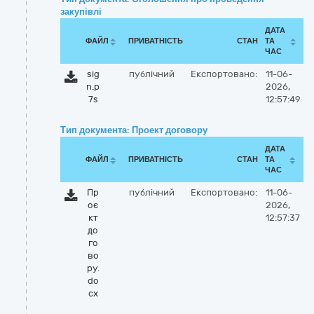
закупівлі
ДАТА
ФАЙЛ
ПРИВАТНІСТЬ
СТАН
ТА
ЧАС
sig
публічний
Експортовано:
11-06-
n.p
2026,
7s
12:57:49
Тип документа: Проект договору
ДАТА
ФАЙЛ
ПРИВАТНІСТЬ
СТАН
ТА
ЧАС
Пр
публічний
Експортовано:
11-06-
оє
2026,
кт
12:57:37
до
го
во
ру.
do
cx