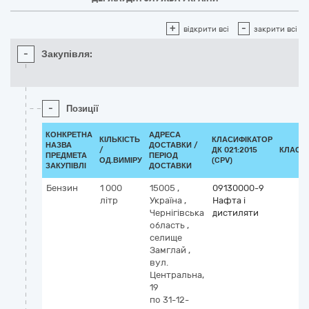
+
-
відкрити всі
закрити всі
-
Закупівля:
-
Позиції
КОНКРЕТНА
АДРЕСА
КІЛЬКІСТЬ
КЛАСИФІКАТОР
НАЗВА
ДОСТАВКИ /
/
ДК 021:2015
КЛАСИ
ПРЕДМЕТА
ПЕРІОД
ОД.ВИМІРУ
(CPV)
ЗАКУПІВЛІ
ДОСТАВКИ
Бензин
1 000
15005
,
09130000-9
літр
Україна
,
Нафта і
Чернігівська
дистиляти
область
,
селище
Замглай
,
вул.
Центральна,
19
по 31-12-