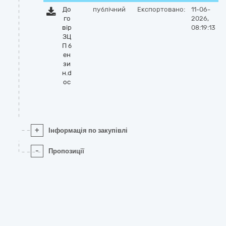
До
публічний
Експортовано:
11-06-
го
2026,
вір
08:19:13
ЗЦ
П б
ен
зи
н.d
oc
+
Інформація по закупівлі
-
Пропозиції