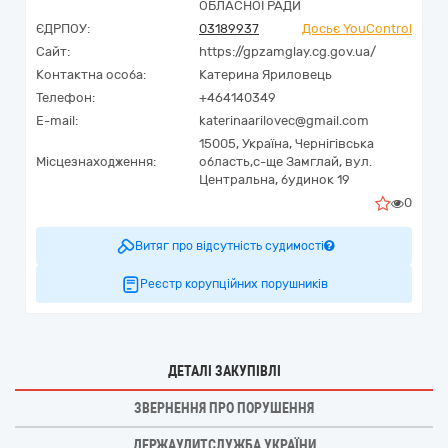
ОБЛАСНОЇ РАДИ
ЄДРПОУ:
03189937
Досьє YouControl
Сайт:
https://gpzamglay.cg.gov.ua/
Контактна особа:
Катерина Яриловець
Телефон:
+464140349
E-mail:
katerinaarilovec@gmail.com
15005,
Україна
,
Чернігівська
Місцезнаходження:
область,
с-ще Замглай,
вул.
Центральна, будинок 19
0
Витяг про відсутність судимості
Реєстр корупційних порушників
ДЕТАЛІ ЗАКУПІВЛІ
ЗВЕРНЕННЯ ПРО ПОРУШЕННЯ
ДЕРЖАУДИТСЛУЖБА УКРАЇНИ