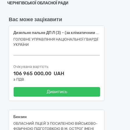
ЧЕРНІГІВСЬКОЇ ОБЛАСНОЇ РАДИ
Вас може зацікавити
Дизельне пальне ДП Л (З) – (за кліматичним використанням по сезону) Євро 5 - В0 в талонах
ГОЛОВНЕ УПРАВЛІННЯ НАЦІОНАЛЬНОЇ ГВАРДІЇ
УКРАЇНИ
Очікувана вартість
106 965 000,00 UAH
з ПДВ
Дивитись
Бензин
ОБЛАСНИЙ ЛІЦЕЙ З ПОСИЛЕНОЮ ВІЙСЬКОВО-
ФІЗИЧНОЮ ПІДГОТОВКОЮ В М. ОСТРОГ ІМЕНІ