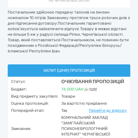
по 16-06-2026, 00:00
Постачальник здійснює передачу талонів на бензин
номіналом 10 літрів Замовнику протягом трьох робочих днів з
дня підписання договору.Постачальник гарантовано
зобов’язується забезпечити відпуск Товару в межах відстані
не більше 5 км у радіусі селища Ріпки, Чернігівської області.
Товар, який поставляється Постачальником, не повинен бути
походженням з Російської Федерації/Республіки Білорусь/
Ісламської Республіки Іран.
ЗАПИТ (ЦІНИ) ПРОПОЗИЦІЙ
ОЧІКУВАННЯ ПРОПОЗИЦІЙ
Статус:
Бюджет:
76 000
UAH
(з ПДВ)
Вид предмету закупівлі:
Товари
Оцінка пропозицій:
За вартістю придбання
Попередній етап:
Так
Перейти до відбору
КОМУНАЛЬНИЙ ЗАКЛАД
"ЗАМГЛАЙСЬКИЙ
Замовник:
ПСИХОНЕВРОЛОГІЧНИЙ
ІНТЕРНАТ" ЧЕРНІГІВСЬКОЇ