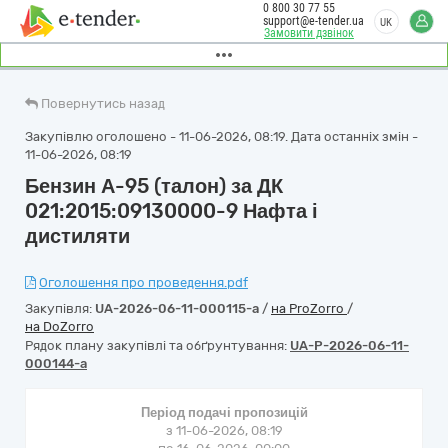
0 800 30 77 55
support@e-tender.ua
UK
Замовити дзвінок
Повернутись назад
Закупівлю оголошено - 11-06-2026, 08:19. Дата останніх змін -
11-06-2026, 08:19
Бензин А-95 (талон) за ДК
021:2015:09130000-9 Нафта і
дистиляти
Оголошення про проведення.pdf
Закупівля:
UA-2026-06-11-000115-a
/
на ProZorro
/
на DoZorro
Рядок плану закупівлі та обґрунтування:
UA-P-2026-06-11-
000144-a
Період подачі пропозицій
з 11-06-2026, 08:19