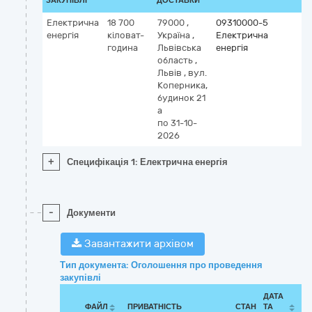
ЗАКУПІВЛІ
ДОСТАВКИ
Електрична
18 700
79000
,
09310000-5
енергія
кіловат-
Україна
,
Електрична
година
Львівська
енергія
область
,
Львів
,
вул.
Коперника,
будинок 21
а
по 31-10-
2026
+
Специфікація 1: Електрична енергія
-
Документи
Завантажити архівом
Тип документа: Оголошення про проведення
закупівлі
ДАТА
ФАЙЛ
ПРИВАТНІСТЬ
СТАН
ТА