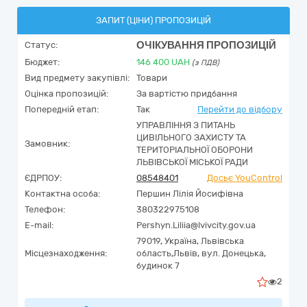
ЗАПИТ (ЦІНИ) ПРОПОЗИЦІЙ
ОЧІКУВАННЯ ПРОПОЗИЦІЙ
Статус:
Бюджет:
146 400
UAH
(з ПДВ)
Вид предмету закупівлі:
Товари
Оцінка пропозицій:
За вартістю придбання
Попередній етап:
Так
Перейти до відбору
УПРАВЛІННЯ З ПИТАНЬ
ЦИВІЛЬНОГО ЗАХИСТУ ТА
Замовник:
ТЕРИТОРІАЛЬНОЇ ОБОРОНИ
ЛЬВІВСЬКОЇ МІСЬКОЇ РАДИ
ЄДРПОУ:
08548401
Досьє YouControl
Контактна особа:
Першин Лілія Йосифівна
Телефон:
380322975108
E-mail:
Pershyn.Liliia@lvivcity.gov.ua
79019,
Україна
,
Львівська
Місцезнаходження:
область,
Львів,
вул. Донецька,
будинок 7
2