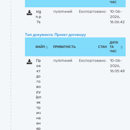
ЧАС
sig
публічний
Експортовано:
10-06-
n.p
2026,
7s
16:06:42
Тип документа: Проект договору
ДАТА
ФАЙЛ
ПРИВАТНІСТЬ
СТАН
ТА
ЧАС
Пр
публічний
Експортовано:
10-06-
ое
2026,
кт
16:05:48
до
го
во
ру
(ел
ек
тр
ич
на
ен
ер