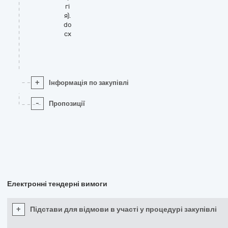
гі
я).
do
cx
+
Інформація по закупівлі
-
Пропозиції
Електронні тендерні вимоги
+
Підстави для відмови в участі у процедурі закупівлі