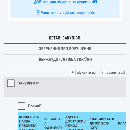
Витяг про відсутність судимості
Реєстр корупційних порушників
ДЕТАЛІ ЗАКУПІВЛІ
ЗВЕРНЕННЯ ПРО ПОРУШЕННЯ
ДЕРЖАУДИТСЛУЖБА УКРАЇНИ
+
-
відкрити всі
закрити всі
-
Закупівля:
-
Позиції
КОНКРЕТНА
АДРЕСА
КІЛЬКІСТЬ
КЛАСИФІКАТОР
НАЗВА
ДОСТАВКИ /
/
ДК 021:2015
КЛАСИ
ПРЕДМЕТА
ПЕРІОД
ОД.ВИМІРУ
(CPV)